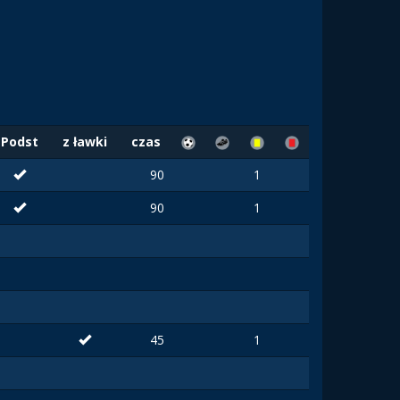
Podst
z ławki
czas
90
1
90
1
45
1