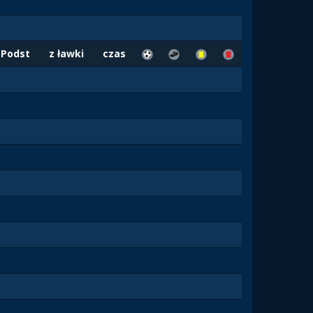
Podst
z ławki
czas