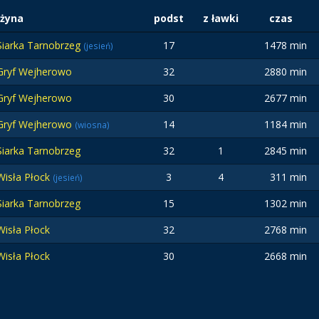
żyna
podst
z ławki
czas
Siarka Tarnobrzeg
17
1478 min
(jesień)
Gryf Wejherowo
32
2880 min
Gryf Wejherowo
30
2677 min
Gryf Wejherowo
14
1184 min
(wiosna)
Siarka Tarnobrzeg
32
1
2845 min
Wisła Płock
3
4
311 min
(jesień)
Siarka Tarnobrzeg
15
1302 min
Wisła Płock
32
2768 min
Wisła Płock
30
2668 min