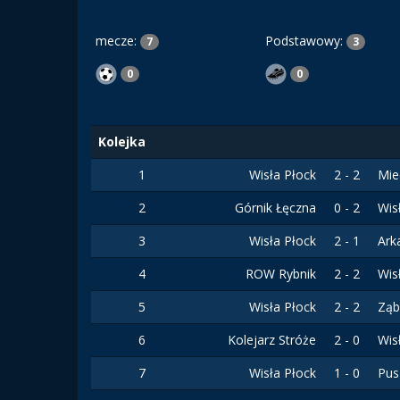
mecze:
Podstawowy:
7
3
0
0
Kolejka
1
Wisła Płock
2 - 2
Mie
2
Górnik Łęczna
0 - 2
Wis
3
Wisła Płock
2 - 1
Ark
4
ROW Rybnik
2 - 2
Wis
5
Wisła Płock
2 - 2
Ząb
6
Kolejarz Stróże
2 - 0
Wis
7
Wisła Płock
1 - 0
Pus