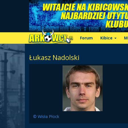
Forum
Kibice
M
Łukasz Nadolski
© Wisła Płock