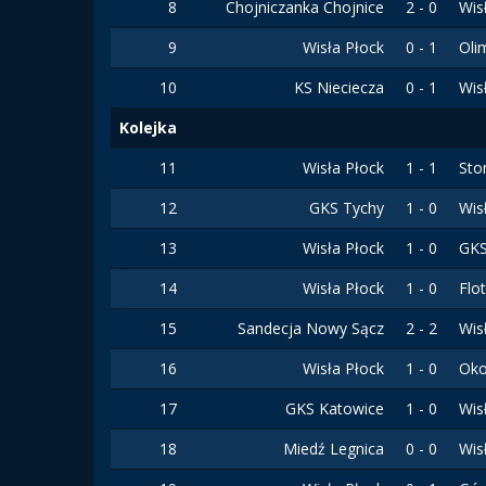
8
Chojniczanka Chojnice
2 - 0
Wis
9
Wisła Płock
0 - 1
Oli
10
KS Nieciecza
0 - 1
Wis
Kolejka
11
Wisła Płock
1 - 1
Sto
12
GKS Tychy
1 - 0
Wis
13
Wisła Płock
1 - 0
GKS
14
Wisła Płock
1 - 0
Flo
15
Sandecja Nowy Sącz
2 - 2
Wis
16
Wisła Płock
1 - 0
Oko
17
GKS Katowice
1 - 0
Wis
18
Miedź Legnica
0 - 0
Wis