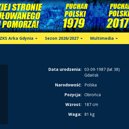
ZKS Arka Gdynia
Sezon 2026/2027
Multimedia
Data urodzenia:
03-09-1987 (lat 38)
Gdańsk
Narodowość:
Polska
Pozycja:
Obrońca
Wzrost:
187 cm
Waga:
81 kg