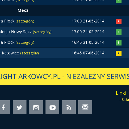
Z
Mecz
ła Płock
17:00 21-05-2014
(szczegóły)
P
decja Nowy Sącz
17:00 24-05-2014
(szczegóły)
Z
ła Płock
16:45 31-05-2014
(szczegóły)
Z
 Katowice
16:45 07-06-2014
(szczegóły)
R
IGHT ARKOWCY.PL
-
NIEZALEŻNY SERWIS
Linki
-
SI 