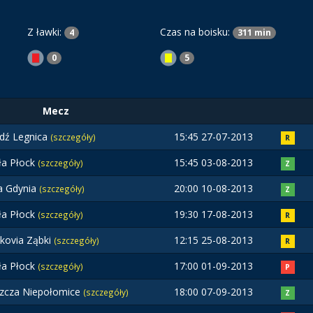
Z ławki:
Czas na boisku:
4
311 min
0
5
Mecz
dź Legnica
15:45 27-07-2013
(szczegóły)
R
ła Płock
15:45 03-08-2013
(szczegóły)
Z
a Gdynia
20:00 10-08-2013
(szczegóły)
Z
ła Płock
19:30 17-08-2013
(szczegóły)
R
kovia Ząbki
12:15 25-08-2013
(szczegóły)
R
ła Płock
17:00 01-09-2013
(szczegóły)
P
zcza Niepołomice
18:00 07-09-2013
(szczegóły)
Z