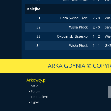
Kolejka
31
Flota Świnoujście
2 - 0
Wis
32
Wisła Płock
2 - 0
San
33
Okocimski Brzesko
1 - 2
Wis
34
Wisła Płock
1 - 1
GKS
ARKA GDYNIA
© COPYR
Arkowcy.pl
-
SKGA
-
Forum
-
Foto-Galeria
-
Typer