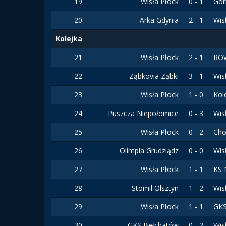
19
Wisła Płock
0 - 1
Gór
20
Arka Gdynia
2 - 1
Wis
Kolejka
21
Wisła Płock
2 - 1
ROW
22
Ząbkovia Ząbki
3 - 1
Wis
23
Wisła Płock
1 - 0
Kol
24
Puszcza Niepołomice
0 - 3
Wis
25
Wisła Płock
0 - 2
Cho
26
Olimpia Grudziądz
0 - 0
Wis
27
Wisła Płock
1 - 1
KS 
28
Stomil Olsztyn
1 - 2
Wis
29
Wisła Płock
1 - 1
GKS
30
GKS Bełchatów
0 - 2
Wis