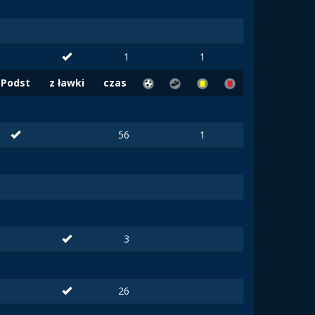
1
1
Podst
z ławki
czas
56
1
3
26