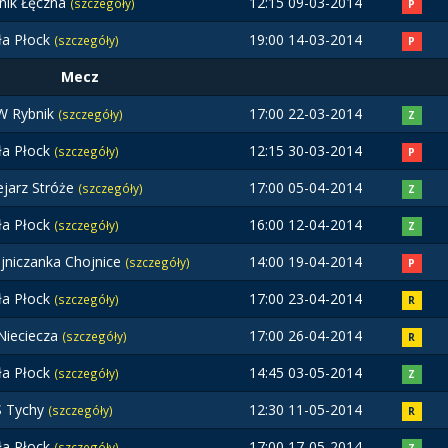
nik Łęczna
12:15 09-03-2014
(szczegóły)
P
ła Płock
19:00 14-03-2014
(szczegóły)
P
Mecz
 Rybnik
17:00 22-03-2014
(szczegóły)
Z
ła Płock
12:15 30-03-2014
(szczegóły)
P
ejarz Stróże
17:00 05-04-2014
(szczegóły)
Z
ła Płock
16:00 12-04-2014
(szczegóły)
Z
jniczanka Chojnice
14:00 19-04-2014
(szczegóły)
P
ła Płock
17:00 23-04-2014
(szczegóły)
R
Nieciecza
17:00 26-04-2014
(szczegóły)
R
ła Płock
14:45 03-05-2014
(szczegóły)
Z
 Tychy
12:30 11-05-2014
(szczegóły)
R
ła Płock
17:00 17-05-2014
(szczegóły)