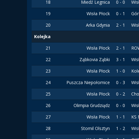
18
Miedź Legnica
0 - 0
Wis
19
Wisła Płock
0 - 1
Gór
20
Arka Gdynia
2 - 1
Wis
Kolejka
21
Wisła Płock
2 - 1
ROW
22
Ząbkovia Ząbki
3 - 1
Wis
23
Wisła Płock
1 - 0
Kol
24
Puszcza Niepołomice
0 - 3
Wis
25
Wisła Płock
0 - 2
Cho
26
Olimpia Grudziądz
0 - 0
Wis
27
Wisła Płock
1 - 1
KS 
28
Stomil Olsztyn
1 - 2
Wis