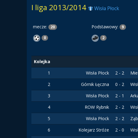
I liga 2013/2014
Wisła Płock
mecze:
Podstawowy:
20
9
0
2
Kolejka
1
Wisła Płock
2 - 2
Mie
2
Górnik Łęczna
0 - 2
Wis
3
Wisła Płock
2 - 1
Ark
4
ROW Rybnik
2 - 2
Wis
5
Wisła Płock
2 - 2
Ząb
6
Kolejarz Stróże
2 - 0
Wis