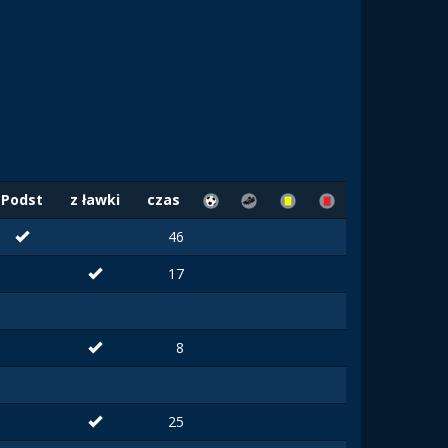
Podst
z ławki
czas
46
17
8
25