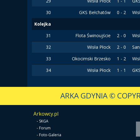
29
Wisła Płock
1 - 1
GKS
30
GKS Bełchatów
0 - 2
Wis
Kolejka
31
Flota Świnoujście
2 - 0
Wis
32
Wisła Płock
2 - 0
San
33
Okocimski Brzesko
1 - 2
Wis
34
Wisła Płock
1 - 1
GKS
ARKA GDYNIA
© COPYR
Arkowcy.pl
-
SKGA
-
Forum
-
Foto-Galeria