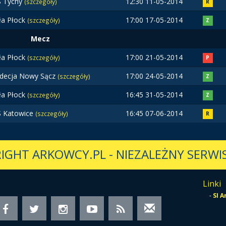
 Tychy
12:30 11-05-2014
(szczegóły)
R
ła Płock
17:00 17-05-2014
(szczegóły)
Z
Mecz
ła Płock
17:00 21-05-2014
(szczegóły)
P
decja Nowy Sącz
17:00 24-05-2014
(szczegóły)
Z
ła Płock
16:45 31-05-2014
(szczegóły)
Z
 Katowice
16:45 07-06-2014
(szczegóły)
R
IGHT ARKOWCY.PL
-
NIEZALEŻNY SERWIS
Linki
-
SI 