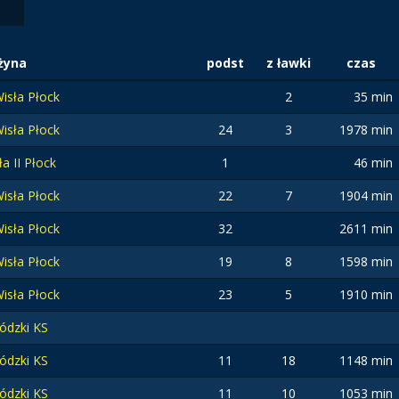
żyna
podst
z ławki
czas
isła Płock
2
35 min
isła Płock
24
3
1978 min
ła II Płock
1
46 min
isła Płock
22
7
1904 min
isła Płock
32
2611 min
isła Płock
19
8
1598 min
isła Płock
23
5
1910 min
ódzki KS
ódzki KS
11
18
1148 min
ódzki KS
11
10
1053 min