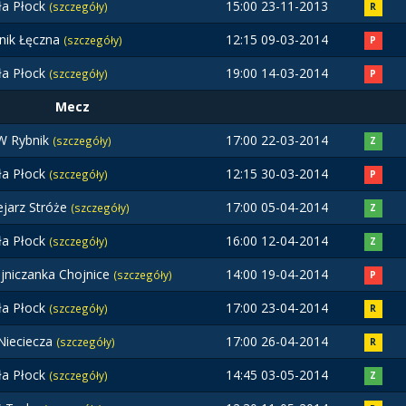
ła Płock
15:00 23-11-2013
(szczegóły)
R
nik Łęczna
12:15 09-03-2014
(szczegóły)
P
ła Płock
19:00 14-03-2014
(szczegóły)
P
Mecz
 Rybnik
17:00 22-03-2014
(szczegóły)
Z
ła Płock
12:15 30-03-2014
(szczegóły)
P
ejarz Stróże
17:00 05-04-2014
(szczegóły)
Z
ła Płock
16:00 12-04-2014
(szczegóły)
Z
jniczanka Chojnice
14:00 19-04-2014
(szczegóły)
P
ła Płock
17:00 23-04-2014
(szczegóły)
R
Nieciecza
17:00 26-04-2014
(szczegóły)
R
ła Płock
14:45 03-05-2014
(szczegóły)
Z