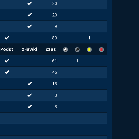
20
20
9
80
1
Podst
z ławki
czas
61
1
46
13
3
3