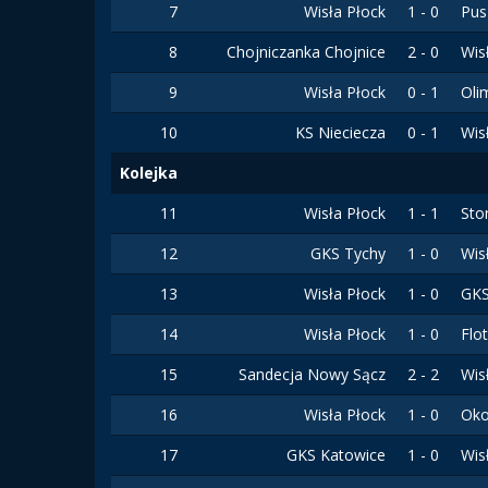
7
Wisła Płock
1 - 0
Pus
8
Chojniczanka Chojnice
2 - 0
Wis
9
Wisła Płock
0 - 1
Oli
10
KS Nieciecza
0 - 1
Wis
Kolejka
11
Wisła Płock
1 - 1
Sto
12
GKS Tychy
1 - 0
Wis
13
Wisła Płock
1 - 0
GKS
14
Wisła Płock
1 - 0
Flo
15
Sandecja Nowy Sącz
2 - 2
Wis
16
Wisła Płock
1 - 0
Oko
17
GKS Katowice
1 - 0
Wis