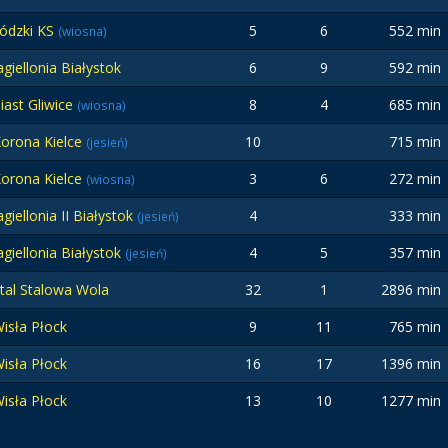
ódzki KS
5
6
552 min
(wiosna)
agiellonia Białystok
6
9
592 min
iast Gliwice
8
4
685 min
(wiosna)
orona Kielce
10
715 min
(jesień)
orona Kielce
3
6
272 min
(wiosna)
agiellonia II Białystok
4
333 min
(jesień)
agiellonia Białystok
4
5
357 min
(jesień)
tal Stalowa Wola
32
1
2896 min
isła Płock
9
11
765 min
isła Płock
16
17
1396 min
isła Płock
13
10
1277 min