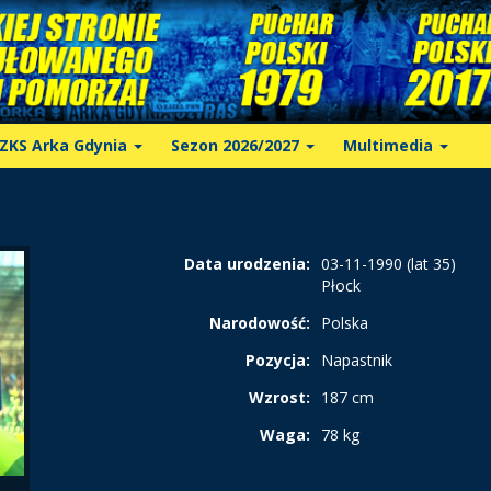
ZKS Arka Gdynia
Sezon 2026/2027
Multimedia
Data urodzenia:
03-11-1990 (lat 35)
Płock
Narodowość:
Polska
Pozycja:
Napastnik
Wzrost:
187 cm
Waga:
78 kg