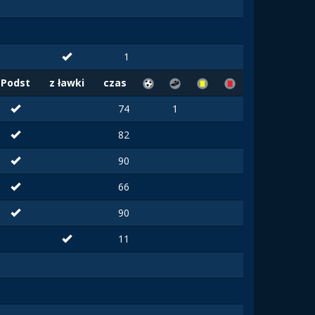
1
Podst
z ławki
czas
74
1
82
90
66
90
11