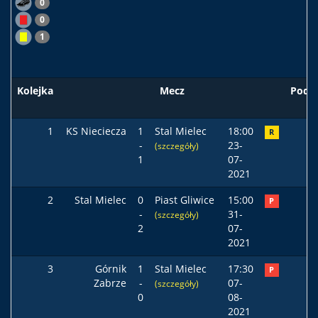
0
0
1
Kolejka
Mecz
Pods
1
KS Nieciecza
1
Stal Mielec
18:00
R
-
23-
(szczegóły)
1
07-
2021
2
Stal Mielec
0
Piast Gliwice
15:00
P
-
31-
(szczegóły)
2
07-
2021
3
Górnik
1
Stal Mielec
17:30
P
Zabrze
-
07-
(szczegóły)
0
08-
2021