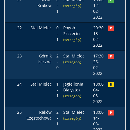
Z
Kraków
-
12-
(szczegóły)
1
02-
2022
22
Stal Mielec
0
Pogoń
20:30
P
-
Szczecin
18-
1
02-
(szczegóły)
2022
23
Górnik
2
Stal Mielec
17:30
P
Łęczna
-
26-
(szczegóły)
0
02-
2022
24
Stal Mielec
1
Jagiellonia
18:00
R
-
Białystok
04-
1
03-
(szczegóły)
2022
25
Raków
2
Stal Mielec
18:00
P
Częstochowa
-
14-
(szczegóły)
1
03-
2022