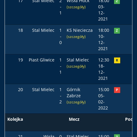
17
Stal Mielec
2
Wisła Płock
18:00
Z
-
03-
(szczegóły)
1
12-
2021
18
Stal Mielec
1
KS Nieciecza
18:00
Z
-
10-
(szczegóły)
0
12-
2021
19
Piast Gliwice
1
Stal Mielec
12:30
R
-
18-
(szczegóły)
1
12-
2021
20
Stal Mielec
1
Górnik
15:00
P
-
Zabrze
05-
2
02-
(szczegóły)
2022
Kolejka
Mecz
Pods
21
Wisła
0
Stal Mielec
15:00