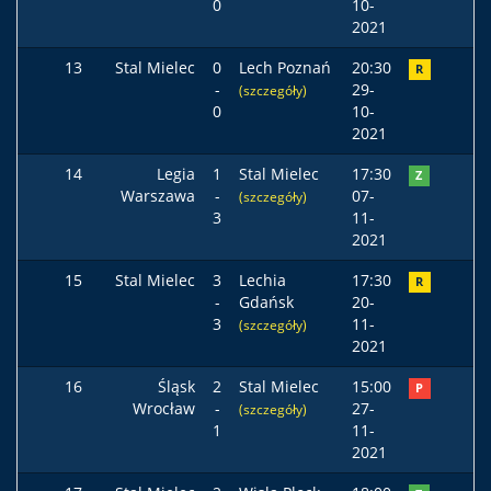
0
10-
2021
13
Stal Mielec
0
Lech Poznań
20:30
R
-
29-
(szczegóły)
0
10-
2021
14
Legia
1
Stal Mielec
17:30
Z
Warszawa
-
07-
(szczegóły)
3
11-
2021
15
Stal Mielec
3
Lechia
17:30
R
-
Gdańsk
20-
3
11-
(szczegóły)
2021
16
Śląsk
2
Stal Mielec
15:00
P
Wrocław
-
27-
(szczegóły)
1
11-
2021