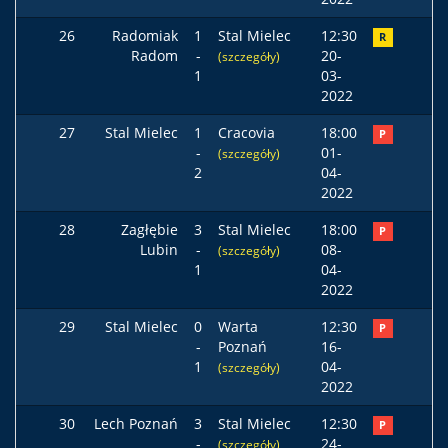
26
Radomiak
1
Stal Mielec
12:30
R
Radom
-
20-
(szczegóły)
1
03-
2022
27
Stal Mielec
1
Cracovia
18:00
P
-
01-
(szczegóły)
2
04-
2022
28
Zagłębie
3
Stal Mielec
18:00
P
Lubin
-
08-
(szczegóły)
1
04-
2022
29
Stal Mielec
0
Warta
12:30
P
-
Poznań
16-
1
04-
(szczegóły)
2022
30
Lech Poznań
3
Stal Mielec
12:30
P
-
24-
(szczegóły)