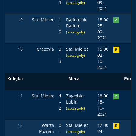
3
09-
(szczegóły)
2021
9
Stal Mielec
1
Radomiak
15:00
Z
-
Radom
25-
0
09-
(szczegóły)
2021
10
Cracovia
3
Stal Mielec
15:00
R
-
02-
(szczegóły)
3
10-
2021
Kolejka
Mecz
Pods
11
Stal Mielec
4
Zagłębie
18:00
Z
-
Lubin
18-
2
10-
(szczegóły)
2021
12
Warta
0
Stal Mielec
17:30
R
Poznań
-
24-
(szczegóły)