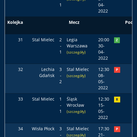
1
04-
2022
Kolejka
Mecz
Pods
31
Stal Mielec
2
Legia
20:00
Z
-
Warszawa
30-
1
04-
(szczegóły)
2022
32
Lechia
3
Stal Mielec
12:30
P
Gdańsk
-
08-
(szczegóły)
2
05-
2022
33
Stal Mielec
1
Śląsk
12:30
R
-
Wrocław
15-
1
05-
(szczegóły)
2022
34
Wisła Płock
3
Stal Mielec
17:30
P
-
21-
(szczegóły)