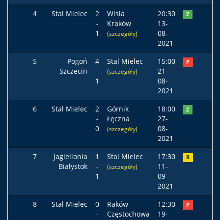
4
Stal Mielec
2
Wisła
20:30
Z
-
Kraków
13-
1
08-
(szczegóły)
2021
5
Pogoń
4
Stal Mielec
15:00
P
Szczecin
-
21-
(szczegóły)
1
08-
2021
6
Stal Mielec
2
Górnik
18:00
Z
-
Łęczna
27-
0
08-
(szczegóły)
2021
7
Jagiellonia
1
Stal Mielec
17:30
R
Białystok
-
11-
(szczegóły)
1
09-
2021
8
Stal Mielec
0
Raków
12:30
P
-
Częstochowa
19-