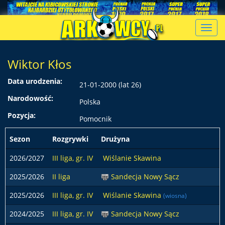
Toggl
navig
Wiktor Kłos
Data urodzenia:
21-01-2000 (lat 26)
Narodowość:
Polska
Pozycja:
Pomocnik
Sezon
Rozgrywki
Drużyna
2026/2027
III liga, gr. IV
Wiślanie Skawina
2025/2026
II liga
Sandecja Nowy Sącz
2025/2026
III liga, gr. IV
Wiślanie Skawina
(wiosna)
2024/2025
III liga, gr. IV
Sandecja Nowy Sącz