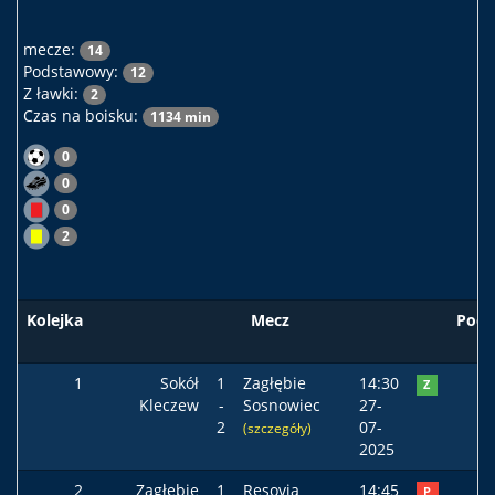
mecze:
14
Podstawowy:
12
Z ławki:
2
Czas na boisku:
1134 min
0
0
0
2
Kolejka
Mecz
Pods
1
Sokół
1
Zagłębie
14:30
Z
Kleczew
-
Sosnowiec
27-
2
07-
(szczegóły)
2025
2
Zagłębie
1
Resovia
14:45
P