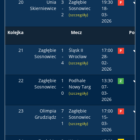
20
Unia
3
Zagłębie
19:30
P
Skierniewice
-
Sosnowiec
18-
2
03-
(szczegóły)
2026
Kolejka
Mecz
Pods
21
Zagłębie
1
Śląsk II
17:00
P
Sosnowiec
-
Wrocław
28-
4
02-
(szczegóły)
2026
22
Zagłębie
1
Podhale
13:30
Z
Sosnowiec
-
Nowy Targ
07-
0
03-
(szczegóły)
2026
23
Olimpia
7
Zagłębie
17:00
P
Grudziądz
-
Sosnowiec
15-
1
03-
(szczegóły)
2026