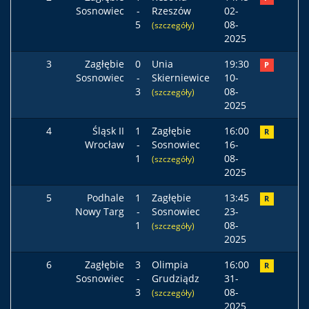
Sosnowiec
-
Rzeszów
02-
5
08-
(szczegóły)
2025
3
Zagłębie
0
Unia
19:30
P
Sosnowiec
-
Skierniewice
10-
3
08-
(szczegóły)
2025
4
Śląsk II
1
Zagłębie
16:00
R
Wrocław
-
Sosnowiec
16-
1
08-
(szczegóły)
2025
5
Podhale
1
Zagłębie
13:45
R
Nowy Targ
-
Sosnowiec
23-
1
08-
(szczegóły)
2025
6
Zagłębie
3
Olimpia
16:00
R
Sosnowiec
-
Grudziądz
31-
3
08-
(szczegóły)
2025