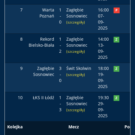
7
Warta
1
Zagłębie
16:00
P
Poznań
-
Sosnowiec
07-
0
09-
(szczegóły)
2025
8
Rekord
1
Zagłębie
14:00
Z
Bielsko-Biała
-
Sosnowiec
13-
2
09-
(szczegóły)
2025
9
Zagłębie
3
Świt Skolwin
18:00
Z
Sosnowiec
-
19-
(szczegóły)
0
09-
2025
10
ŁKS II Łódź
1
Zagłębie
19:30
Z
-
Sosnowiec
29-
3
09-
(szczegóły)
2025
Kolejka
Mecz
Pods