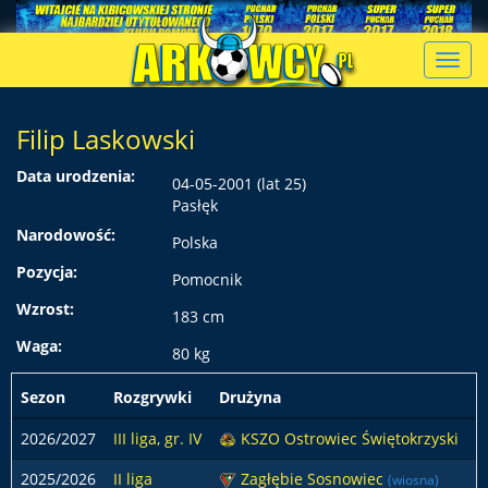
Toggl
navig
Filip Laskowski
Data urodzenia:
04-05-2001 (lat 25)
Pasłęk
Narodowość:
Polska
Pozycja:
Pomocnik
Wzrost:
183 cm
Waga:
80 kg
Sezon
Rozgrywki
Drużyna
2026/2027
III liga, gr. IV
KSZO Ostrowiec Świętokrzyski
2025/2026
II liga
Zagłębie Sosnowiec
(wiosna)