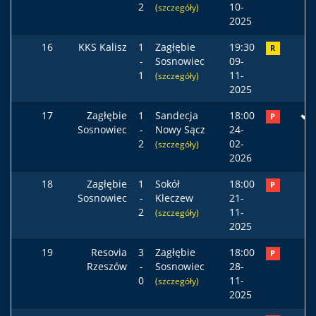
2
10-
(szczegóły)
2025
16
KKS Kalisz
1
Zagłębie
19:30
R
-
Sosnowiec
09-
1
11-
(szczegóły)
2025
17
Zagłębie
1
Sandecja
18:00
P
Sosnowiec
-
Nowy Sącz
24-
2
02-
(szczegóły)
2026
18
Zagłębie
1
Sokół
18:00
P
Sosnowiec
-
Kleczew
21-
2
11-
(szczegóły)
2025
19
Resovia
3
Zagłębie
18:00
P
Rzeszów
-
Sosnowiec
28-
0
11-
(szczegóły)
2025