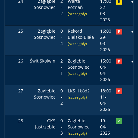
24
Zagłębie
2
Warta
17:00
R
Sosnowiec
-
Poznań
22-
2
03-
(szczegóły)
2026
25
Zagłębie
0
Rekord
16:00
P
Sosnowiec
-
Bielsko-Biała
29-
4
03-
(szczegóły)
2026
26
Świt Skolwin
2
Zagłębie
15:00
P
-
Sosnowiec
04-
1
04-
(szczegóły)
2026
27
Zagłębie
0
ŁKS II Łódź
18:00
P
Sosnowiec
-
11-
(szczegóły)
2
04-
2026
28
GKS
0
Zagłębie
19-
Z
Jastrzębie
-
Sosnowiec
04-
3
2026
(szczegóły)