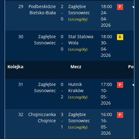
29
Podbeskidzie
2
Zagłębie
18:00
P
Bielsko-Biała
-
Sosnowiec
24-
0
04-
(szczegóły)
2026
30
Zagłębie
0
Stal Stalowa
18:00
R
Sosnowiec
-
Wola
30-
0
04-
(szczegóły)
2026
Kolejka
Mecz
Pods
31
Zagłębie
0
Hutnik
17:00
P
Sosnowiec
-
Kraków
10-
2
05-
(szczegóły)
2026
32
Chojniczanka
3
Zagłębie
16:00
P
Chojnice
-
Sosnowiec
16-
1
05-
(szczegóły)
2026