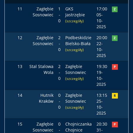
11
Zagłębie
1
GKS
17:00
Z
Sosnowiec
-
Jastrzębie
05-
0
10-
(szczegóły)
2025
12
Zagłębie
2
Podbeskidzie
20:00
Z
Sosnowiec
-
Bielsko-Biała
22-
0
10-
(szczegóły)
2025
13
Stal Stalowa
2
Zagłębie
19:30
P
Wola
-
Sosnowiec
19-
0
10-
(szczegóły)
2025
14
Hutnik
0
Zagłębie
13:15
R
Kraków
-
Sosnowiec
25-
0
10-
(szczegóły)
2025
15
Zagłębie
0
Chojniczanka
20:30
P
Sosnowiec
-
Chojnice
31-