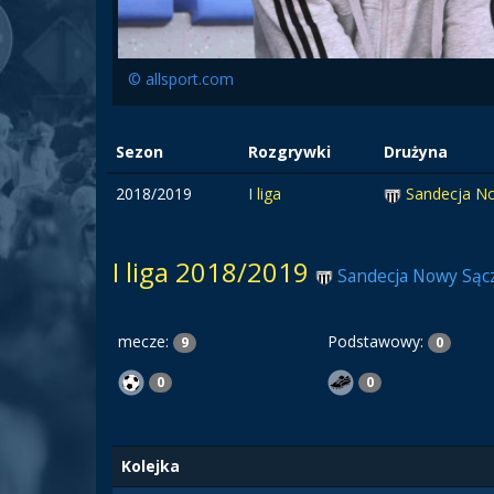
© allsport.com
Sezon
Rozgrywki
Drużyna
2018/2019
I liga
Sandecja N
I liga 2018/2019
Sandecja Nowy Sąc
mecze:
Podstawowy:
9
0
0
0
Kolejka