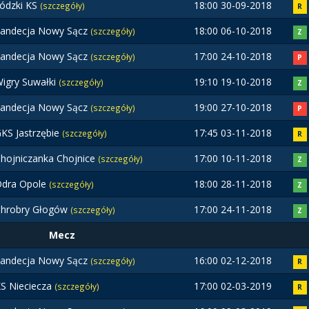
ódzki KS
18:00 30-09-2018
(szczegóły)
R
andecja Nowy Sącz
18:00 06-10-2018
(szczegóły)
Z
andecja Nowy Sącz
17:00 24-10-2018
(szczegóły)
P
igry Suwałki
19:10 19-10-2018
(szczegóły)
Z
andecja Nowy Sącz
19:00 27-10-2018
(szczegóły)
P
KS Jastrzębie
17:45 03-11-2018
(szczegóły)
R
hojniczanka Chojnice
17:00 10-11-2018
(szczegóły)
Z
dra Opole
18:00 28-11-2018
(szczegóły)
Z
hrobry Głogów
17:00 24-11-2018
(szczegóły)
Z
Mecz
andecja Nowy Sącz
16:00 02-12-2018
(szczegóły)
R
S Nieciecza
17:00 02-03-2019
(szczegóły)
R