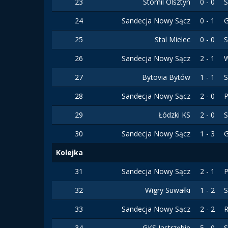
23
Stomil Olsztyn
0 - 0
S
24
Sandecja Nowy Sącz
0 - 1
G
25
Stal Mielec
0 - 0
S
26
Sandecja Nowy Sącz
2 - 1
27
Bytovia Bytów
1 - 1
S
28
Sandecja Nowy Sącz
2 - 0
P
29
Łódzki KS
2 - 0
S
30
Sandecja Nowy Sącz
1 - 3
Kolejka
31
Sandecja Nowy Sącz
2 - 1
P
32
Wigry Suwałki
1 - 2
S
33
Sandecja Nowy Sącz
2 - 2
34
GKS Jastrzębie
5 - 0
S