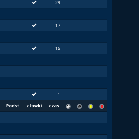
29
17
16
1
Podst
z ławki
czas