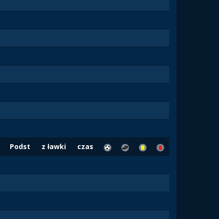
Podst
z ławki
czas