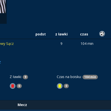
podst
z ławki
czas
owy Sącz
9
104 min
z
Z ławki:
Czas na boisku:
9
104 min
0
0
Mecz