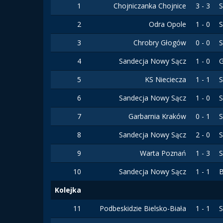
1
Chojniczanka Chojnice
3 - 3
S
2
Odra Opole
1 - 0
S
3
Chrobry Głogów
0 - 0
S
4
Sandecja Nowy Sącz
1 - 0
G
5
KS Nieciecza
1 - 1
S
6
Sandecja Nowy Sącz
1 - 0
S
7
Garbarnia Kraków
0 - 1
S
8
Sandecja Nowy Sącz
2 - 0
S
9
Warta Poznań
1 - 3
S
10
Sandecja Nowy Sącz
1 - 1
B
Kolejka
11
Podbeskidzie Bielsko-Biała
1 - 1
S