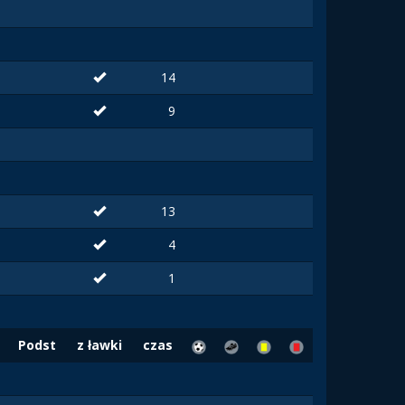
14
9
13
4
1
Podst
z ławki
czas