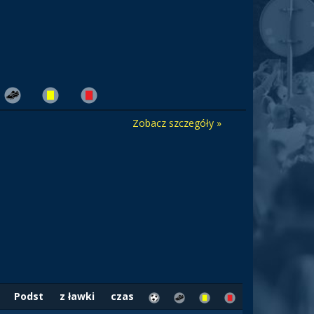
Zobacz szczegóły »
Podst
z ławki
czas