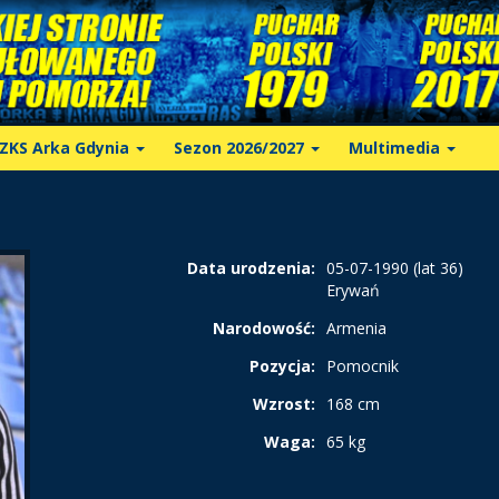
ZKS Arka Gdynia
Sezon 2026/2027
Multimedia
Data urodzenia:
05-07-1990 (lat 36)
Erywań
Narodowość:
Armenia
Pozycja:
Pomocnik
Wzrost:
168 cm
Waga:
65 kg