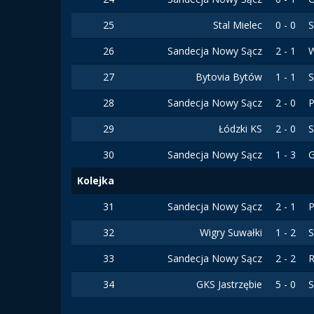
25
Stal Mielec
0 - 0
S
26
Sandecja Nowy Sącz
2 - 1
27
Bytovia Bytów
1 - 1
S
28
Sandecja Nowy Sącz
2 - 0
P
29
Łódzki KS
2 - 0
S
30
Sandecja Nowy Sącz
1 - 3
Kolejka
31
Sandecja Nowy Sącz
2 - 1
P
32
Wigry Suwałki
1 - 2
S
33
Sandecja Nowy Sącz
2 - 2
34
GKS Jastrzębie
5 - 0
S