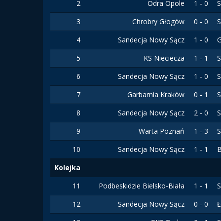
2
Odra Opole
1 - 0
S
3
Chrobry Głogów
0 - 0
S
4
Sandecja Nowy Sącz
1 - 0
G
5
KS Nieciecza
1 - 1
S
6
Sandecja Nowy Sącz
1 - 0
S
7
Garbarnia Kraków
0 - 1
S
8
Sandecja Nowy Sącz
2 - 0
S
9
Warta Poznań
1 - 3
S
10
Sandecja Nowy Sącz
1 - 1
B
Kolejka
11
Podbeskidzie Bielsko-Biała
1 - 1
S
12
Sandecja Nowy Sącz
0 - 0
Ł