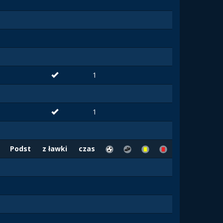
1
1
Podst
z ławki
czas