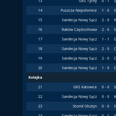
13
GKS Tychy
0 - 1
S
14
Puszcza Niepołomice
1 - 0
S
15
Sandecja Nowy Sącz
2 - 0
W
16
Raków Częstochowa
2 - 0
S
17
Sandecja Nowy Sącz
1 - 1
G
18
Sandecja Nowy Sącz
2 - 0
C
19
Sandecja Nowy Sącz
2 - 0
O
20
Sandecja Nowy Sącz
1 - 0
C
Kolejka
21
GKS Katowice
0 - 0
S
22
Sandecja Nowy Sącz
0 - 0
K
23
Stomil Olsztyn
0 - 0
S
24
Sandecja Nowy Sącz
0 - 1
G