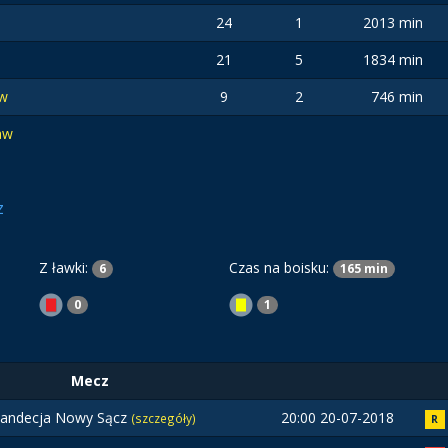
24
1
2013 min
21
5
1834 min
ów
9
2
746 min
aw
z
Z ławki:
Czas na boisku:
6
165 min
0
1
Mecz
andecja Nowy Sącz
20:00 20-07-2018
(szczegóły)
R