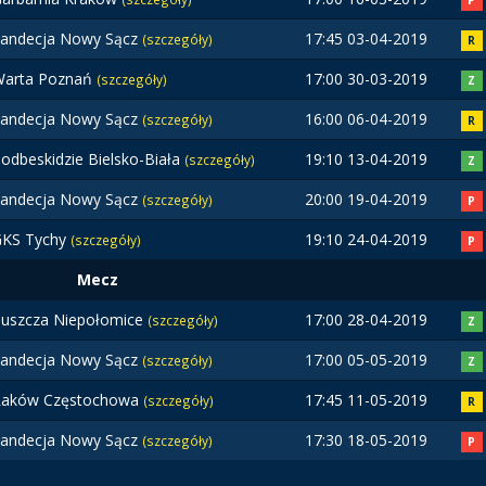
P
andecja Nowy Sącz
17:45 03-04-2019
(szczegóły)
R
Warta Poznań
17:00 30-03-2019
(szczegóły)
Z
andecja Nowy Sącz
16:00 06-04-2019
(szczegóły)
R
odbeskidzie Bielsko-Biała
19:10 13-04-2019
(szczegóły)
Z
andecja Nowy Sącz
20:00 19-04-2019
(szczegóły)
P
GKS Tychy
19:10 24-04-2019
(szczegóły)
P
Mecz
uszcza Niepołomice
17:00 28-04-2019
(szczegóły)
Z
andecja Nowy Sącz
17:00 05-05-2019
(szczegóły)
Z
Raków Częstochowa
17:45 11-05-2019
(szczegóły)
R
andecja Nowy Sącz
17:30 18-05-2019
(szczegóły)
P