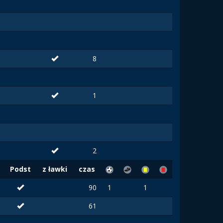
8
1
2
Podst
z ławki
czas
90
1
1
61