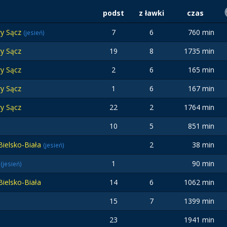
podst
z ławki
czas
y Sącz
7
6
760 min
(jesień)
y Sącz
19
8
1735 min
y Sącz
2
6
165 min
y Sącz
1
6
167 min
y Sącz
22
2
1764 min
10
5
851 min
Bielsko-Biała
2
38 min
(jesień)
e
1
90 min
(jesień)
Bielsko-Biała
14
6
1062 min
15
7
1399 min
23
1941 min