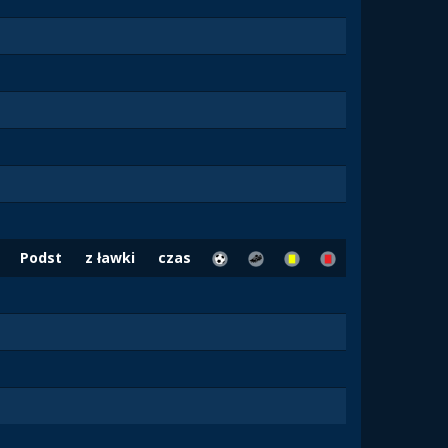
Podst
z ławki
czas