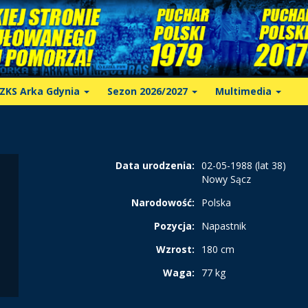
ZKS Arka Gdynia
Sezon 2026/2027
Multimedia
Data urodzenia:
02-05-1988 (lat 38)
Nowy Sącz
Narodowość:
Polska
Pozycja:
Napastnik
Wzrost:
180 cm
Waga:
77 kg