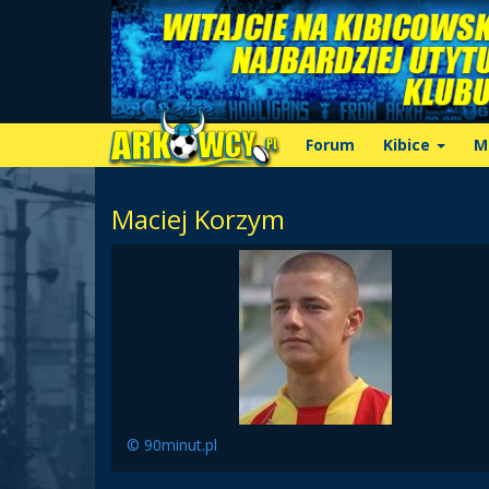
Forum
Kibice
M
Maciej Korzym
© 90minut.pl