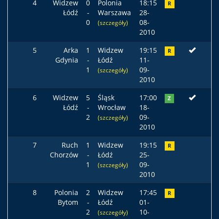
4
Widzew
0
Polonia
18:15
R
Łódź
-
Warszawa
28-
0
08-
(szczegóły)
2010
5
Arka
1
Widzew
19:15
R
Gdynia
-
Łódź
11-
1
09-
(szczegóły)
2010
6
Widzew
5
Śląsk
17:00
Z
Łódź
-
Wrocław
18-
2
09-
(szczegóły)
2010
7
Ruch
1
Widzew
19:15
R
Chorzów
-
Łódź
25-
1
09-
(szczegóły)
2010
8
Polonia
2
Widzew
17:45
R
Bytom
-
Łódź
01-
2
10-
(szczegóły)