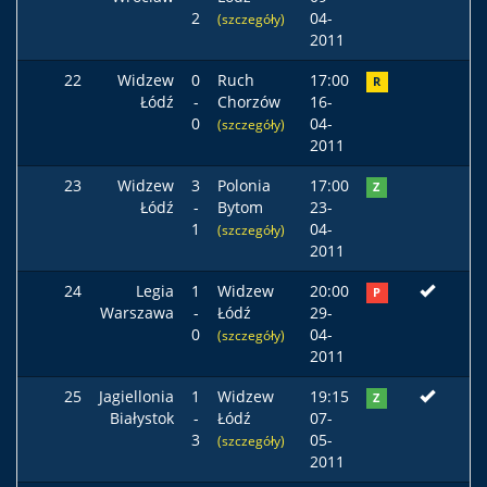
2
04-
(szczegóły)
2011
22
Widzew
0
Ruch
17:00
R
Łódź
-
Chorzów
16-
0
04-
(szczegóły)
2011
23
Widzew
3
Polonia
17:00
Z
Łódź
-
Bytom
23-
1
04-
(szczegóły)
2011
24
Legia
1
Widzew
20:00
P
Warszawa
-
Łódź
29-
0
04-
(szczegóły)
2011
25
Jagiellonia
1
Widzew
19:15
Z
Białystok
-
Łódź
07-
3
05-
(szczegóły)
2011