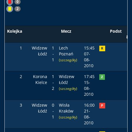
0
2
Kolejka
Mecz
Podst
ła
1
Widzew
1
Lech
15:45
R
Łódź
-
Poznań
07-
1
08-
(szczegóły)
2010
2
Korona
1
Widzew
17:45
Z
Kielce
-
Łódź
15-
2
08-
(szczegóły)
2010
3
Widzew
0
Wisła
16:00
P
Łódź
-
Kraków
21-
1
08-
(szczegóły)
2010