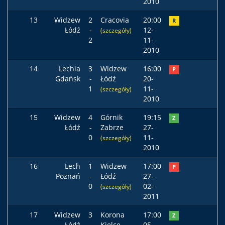
2010
13
Widzew
2
Cracovia
20:00
R
Łódź
-
12-
(szczegóły)
2
11-
2010
14
Lechia
3
Widzew
16:00
P
Gdańsk
-
Łódź
20-
1
11-
(szczegóły)
2010
15
Widzew
4
Górnik
19:15
Z
Łódź
-
Zabrze
27-
0
11-
(szczegóły)
2010
16
Lech
1
Widzew
17:00
P
Poznań
-
Łódź
27-
0
02-
(szczegóły)
2011
17
Widzew
3
Korona
17:00
Z
Łódź
-
Kielce
05-