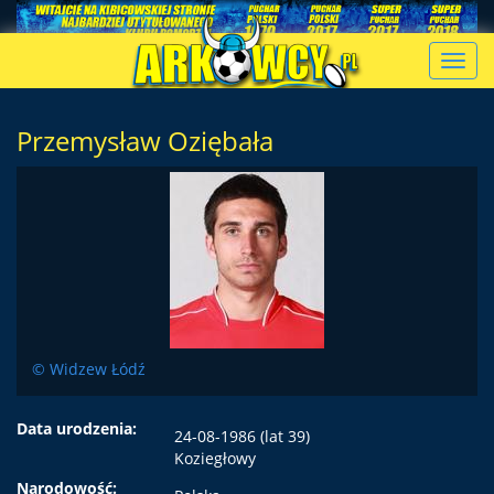
Toggl
navig
Przemysław Oziębała
© Widzew Łódź
Data urodzenia:
24-08-1986 (lat 39)
Koziegłowy
Narodowość: