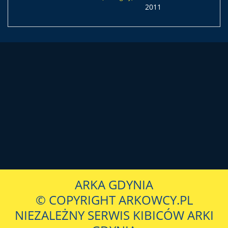
2011
ARKA GDYNIA
© COPYRIGHT ARKOWCY.PL
NIEZALEŻNY SERWIS KIBICÓW ARKI