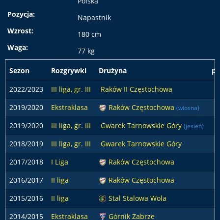
Polska
Pozycja:
Napastnik
Wzrost:
180 cm
Waga:
77 kg
Sezon
Rozgrywki
Drużyna
po
2022/2023
III liga, gr. III
Raków II Częstochowa
2019/2020
Ekstraklasa
Raków Częstochowa
(wiosna)
2019/2020
III liga, gr. III
Gwarek Tarnowskie Góry
(jesień)
2018/2019
III liga, gr. III
Gwarek Tarnowskie Góry
2017/2018
I Liga
Raków Częstochowa
2016/2017
II liga
Raków Częstochowa
2015/2016
II liga
Stal Stalowa Wola
2014/2015
Ekstraklasa
Górnik Zabrze