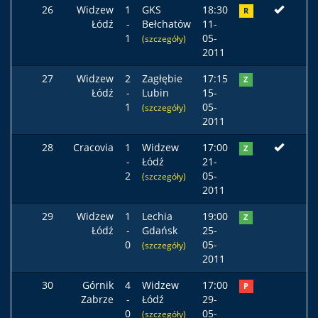
26
Widzew
1
GKS
18:30
R
Łódź
-
Bełchatów
11-
1
05-
(szczegóły)
2011
27
Widzew
2
Zagłębie
17:15
Z
Łódź
-
Lubin
15-
1
05-
(szczegóły)
2011
28
Cracovia
1
Widzew
17:00
Z
-
Łódź
21-
2
05-
(szczegóły)
2011
29
Widzew
1
Lechia
19:00
Z
Łódź
-
Gdańsk
25-
0
05-
(szczegóły)
2011
30
Górnik
4
Widzew
17:00
P
Zabrze
-
Łódź
29-
0
05-
(szczegóły)