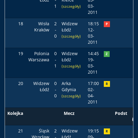
1
03-
(szczegóły)
2011
18
Wisła
2
Widzew
18:15
P
Kraków
-
Łódź
12-
0
03-
(szczegóły)
2011
19
Polonia
0
Widzew
14:45
Z
Warszawa
-
Łódź
19-
1
03-
(szczegóły)
2011
20
Widzew
0
Arka
17:00
R
Łódź
-
Gdynia
02-
0
04-
(szczegóły)
2011
Kolejka
Mecz
Podst
ła
21
Śląsk
2
Widzew
19:15
R
Wrocław
-
Łódź
09-