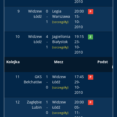
2010
9
Widzew
0
Legia
20:00
P
Łódź
-
Warszawa
15-
1
10-
(szczegóły)
2010
10
Widzew
4
Jagiellonia
19:15
Z
Łódź
-
Białystok
23-
1
10-
(szczegóły)
2010
Kolejka
Mecz
Podst
ła
11
GKS
1
Widzew
17:45
P
Bełchatów
-
Łódź
29-
0
10-
(szczegóły)
2010
12
Zagłębie
1
Widzew
20:00
P
Lubin
-
Łódź
05-
0
11-
(szczegóły)