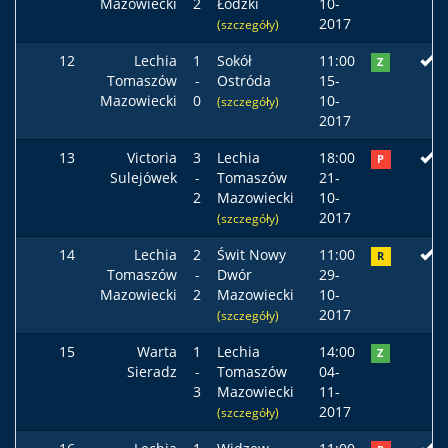
Mazowiecki
2
Łódzki
10-
2017
(szczegóły)
12
Lechia
1
Sokół
11:00
Z
Tomaszów
-
Ostróda
15-
Mazowiecki
0
10-
(szczegóły)
2017
13
Victoria
3
Lechia
18:00
P
Sulejówek
-
Tomaszów
21-
2
Mazowiecki
10-
2017
(szczegóły)
14
Lechia
2
Świt Nowy
11:00
R
Tomaszów
-
Dwór
29-
Mazowiecki
2
Mazowiecki
10-
2017
(szczegóły)
15
Warta
1
Lechia
14:00
Z
Sieradz
-
Tomaszów
04-
3
Mazowiecki
11-
2017
(szczegóły)