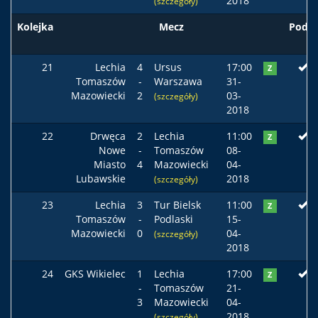
2018
(szczegóły)
Kolejka
Mecz
Podst
21
Lechia
4
Ursus
17:00
Z
Tomaszów
-
Warszawa
31-
Mazowiecki
2
03-
(szczegóły)
2018
22
Drwęca
2
Lechia
11:00
Z
Nowe
-
Tomaszów
08-
Miasto
4
Mazowiecki
04-
Lubawskie
2018
(szczegóły)
23
Lechia
3
Tur Bielsk
11:00
Z
Tomaszów
-
Podlaski
15-
Mazowiecki
0
04-
(szczegóły)
2018
24
GKS Wikielec
1
Lechia
17:00
Z
-
Tomaszów
21-
3
Mazowiecki
04-
2018
(szczegóły)