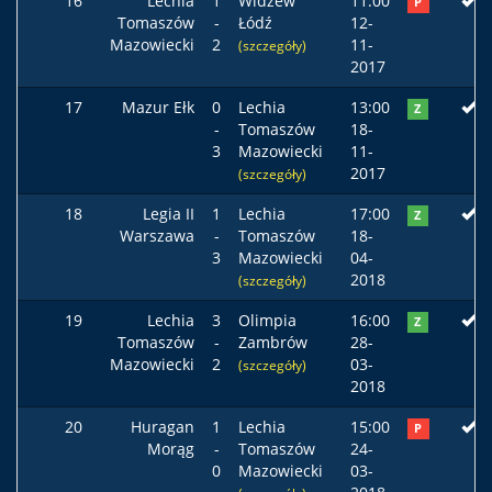
16
Lechia
1
Widzew
11:00
P
Tomaszów
-
Łódź
12-
Mazowiecki
2
11-
(szczegóły)
2017
17
Mazur Ełk
0
Lechia
13:00
Z
-
Tomaszów
18-
3
Mazowiecki
11-
2017
(szczegóły)
18
Legia II
1
Lechia
17:00
Z
Warszawa
-
Tomaszów
18-
3
Mazowiecki
04-
2018
(szczegóły)
19
Lechia
3
Olimpia
16:00
Z
Tomaszów
-
Zambrów
28-
Mazowiecki
2
03-
(szczegóły)
2018
20
Huragan
1
Lechia
15:00
P
Morąg
-
Tomaszów
24-
0
Mazowiecki
03-