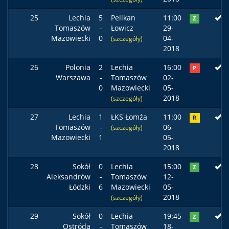
25
Lechia
5
Pelikan
11:00
Z
Tomaszów
-
Łowicz
29-
Mazowiecki
0
04-
(szczegóły)
2018
26
Polonia
2
Lechia
16:00
P
Warszawa
-
Tomaszów
02-
0
Mazowiecki
05-
2018
(szczegóły)
27
Lechia
1
ŁKS Łomża
11:00
R
Tomaszów
-
06-
(szczegóły)
Mazowiecki
1
05-
2018
28
Sokół
0
Lechia
15:00
Z
Aleksandrów
-
Tomaszów
12-
Łódzki
6
Mazowiecki
05-
2018
(szczegóły)
29
Sokół
0
Lechia
19:45
Z
Ostróda
-
Tomaszów
18-