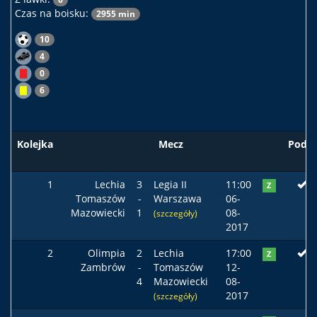
Czas na boisku:
2955 min
10
4
0
6
Kolejka
Mecz
Podst
1
Lechia
3
Legia II
11:00
Z
Tomaszów
-
Warszawa
06-
Mazowiecki
1
08-
(szczegóły)
2017
2
Olimpia
2
Lechia
17:00
Z
Zambrów
-
Tomaszów
12-
4
Mazowiecki
08-
2017
(szczegóły)