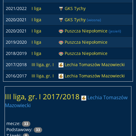
2021/2022
I liga
GKS Tychy
2
2020/2021
I liga
GKS Tychy
1
(wiosna)
2020/2021
I liga
Puszcza Niepołomice
1
(jesień)
2019/2020
I liga
Puszcza Niepołomice
2
2018/2019
I liga
Puszcza Niepołomice
2
2017/2018
III liga, gr. I
Lechia Tomaszów Mazowiecki
3
2016/2017
III liga, gr. I
Lechia Tomaszów Mazowiecki
3
III liga, gr. I 2017/2018
Lechia Tomaszów
Mazowiecki
mecze:
33
Podstawowy:
33
Z ławki:
0