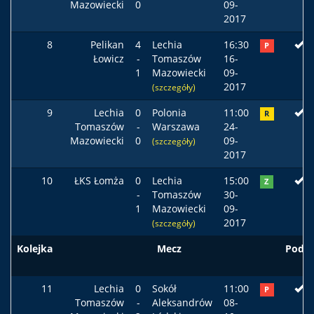
Mazowiecki
0
09-
2017
8
Pelikan
4
Lechia
16:30
P
Łowicz
-
Tomaszów
16-
1
Mazowiecki
09-
2017
(szczegóły)
9
Lechia
0
Polonia
11:00
R
Tomaszów
-
Warszawa
24-
Mazowiecki
0
09-
(szczegóły)
2017
10
ŁKS Łomża
0
Lechia
15:00
Z
-
Tomaszów
30-
1
Mazowiecki
09-
2017
(szczegóły)
Kolejka
Mecz
Podst
11
Lechia
0
Sokół
11:00
P
Tomaszów
-
Aleksandrów
08-