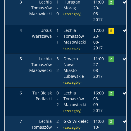
3
Lechia
1
Huragan
11:00
Z
Tomaszów
-
Morąg
20-
Mazowiecki
0
08-
(szczegóły)
2017
4
Ursus
1
Lechia
17:00
R
Warszawa
-
Tomaszów
23-
1
Mazowiecki
08-
2017
(szczegóły)
5
Lechia
3
Drwęca
11:00
Z
Tomaszów
-
Nowe
27-
Mazowiecki
2
Miasto
08-
Lubawskie
2017
(szczegóły)
6
Tur Bielsk
0
Lechia
16:00
Z
Podlaski
-
Tomaszów
03-
2
Mazowiecki
09-
2017
(szczegóły)
7
Lechia
2
GKS Wikielec
11:00
Z
Tomaszów
-
10-
(szczegóły)