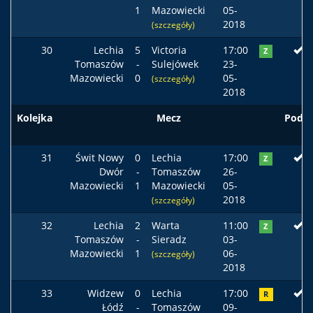
1
Mazowiecki
05-
2018
(szczegóły)
30
Lechia
5
Victoria
17:00
Z
Tomaszów
-
Sulejówek
23-
Mazowiecki
0
05-
(szczegóły)
2018
Kolejka
Mecz
Podst
31
Świt Nowy
0
Lechia
17:00
Z
Dwór
-
Tomaszów
26-
Mazowiecki
1
Mazowiecki
05-
2018
(szczegóły)
32
Lechia
2
Warta
11:00
Z
Tomaszów
-
Sieradz
03-
Mazowiecki
1
06-
(szczegóły)
2018
33
Widzew
0
Lechia
17:00
R
Łódź
-
Tomaszów
09-