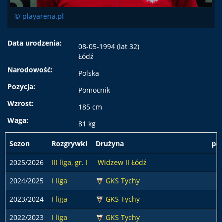
© playarena.pl
Data urodzenia:
08-05-1994 (lat 32)
Łódź
Narodowość:
Polska
Pozycja:
Pomocnik
Wzrost:
185 cm
Waga:
81 kg
Sezon
Rozgrywki
Drużyna
po
2025/2026
III liga, gr. I
Widzew II Łódź
2024/2025
I liga
GKS Tychy
2023/2024
I liga
GKS Tychy
3
2022/2023
I liga
GKS Tychy
3