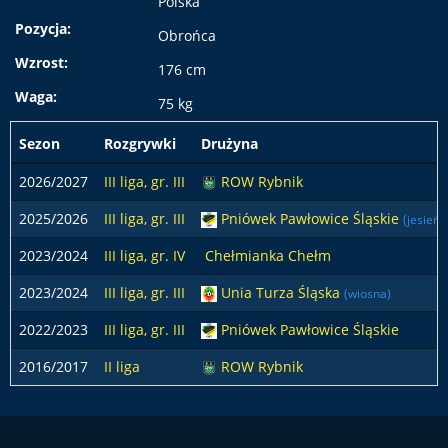
Polska
Pozycja:
Obrońca
Wzrost:
176 cm
Waga:
75 kg
Sezon
Rozgrywki
Drużyna
2026/2027
III liga, gr. III
ROW Rybnik
2025/2026
III liga, gr. III
Pniówek Pawłowice Śląskie
(jesień)
2023/2024
III liga, gr. IV
Chełmianka Chełm
2023/2024
III liga, gr. III
Unia Turza Śląska
(wiosna)
2022/2023
III liga, gr. III
Pniówek Pawłowice Śląskie
2016/2017
II liga
ROW Rybnik