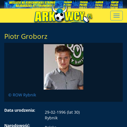
Toggl
navig
Piotr Groborz
© ROW Rybnik
Data urodzenia:
29-02-1996 (lat 30)
Rybnik
Narodowość: