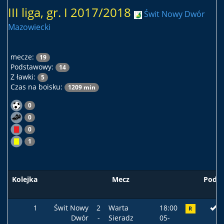
III liga, gr. I 2017/2018
Świt Nowy Dwór
Mazowiecki
mecze:
19
Podstawowy:
14
Z ławki:
5
Czas na boisku:
1209 min
0
0
0
1
Kolejka
Mecz
Podst
1
Świt Nowy
2
Warta
18:00
R
Dwór
-
Sieradz
05-