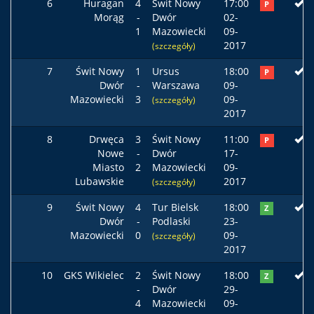
6
Huragan
4
Świt Nowy
17:00
P
Morąg
-
Dwór
02-
1
Mazowiecki
09-
2017
(szczegóły)
7
Świt Nowy
1
Ursus
18:00
P
Dwór
-
Warszawa
09-
Mazowiecki
3
09-
(szczegóły)
2017
8
Drwęca
3
Świt Nowy
11:00
P
Nowe
-
Dwór
17-
Miasto
2
Mazowiecki
09-
Lubawskie
2017
(szczegóły)
9
Świt Nowy
4
Tur Bielsk
18:00
Z
Dwór
-
Podlaski
23-
Mazowiecki
0
09-
(szczegóły)
2017
10
GKS Wikielec
2
Świt Nowy
18:00
Z
-
Dwór
29-
4
Mazowiecki
09-