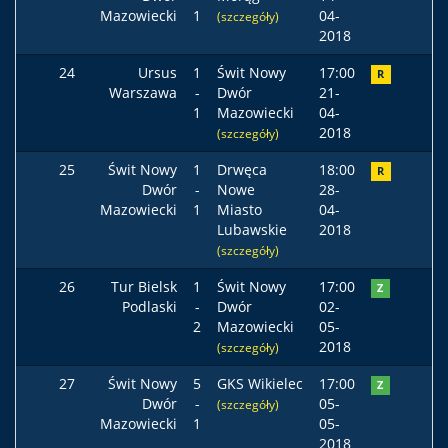
Mazowiecki
1
04-
(szczegóły)
2018
24
Ursus
1
Świt Nowy
17:00
R
Warszawa
-
Dwór
21-
1
Mazowiecki
04-
2018
(szczegóły)
25
Świt Nowy
1
Drwęca
18:00
R
Dwór
-
Nowe
28-
Mazowiecki
1
Miasto
04-
Lubawskie
2018
(szczegóły)
26
Tur Bielsk
1
Świt Nowy
17:00
Z
Podlaski
-
Dwór
02-
2
Mazowiecki
05-
2018
(szczegóły)
27
Świt Nowy
5
GKS Wikielec
17:00
Z
Dwór
-
05-
(szczegóły)
Mazowiecki
1
05-
2018