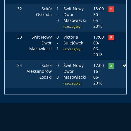
32
Sokół
1
Świt Nowy
18:00
P
Ostróda
-
Dwór
30-
0
Mazowiecki
05-
2018
(szczegóły)
33
Świt Nowy
0
Victoria
17:00
P
Dwór
-
Sulejówek
09-
Mazowiecki
1
06-
(szczegóły)
2018
34
Sokół
0
Świt Nowy
17:00
Z
Aleksandrów
-
Dwór
16-
Łódzki
3
Mazowiecki
06-
2018
(szczegóły)