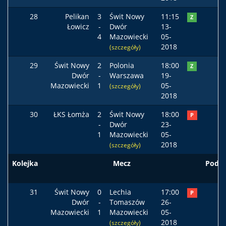
28
Pelikan
3
Świt Nowy
11:15
Z
Łowicz
-
Dwór
13-
4
Mazowiecki
05-
2018
(szczegóły)
29
Świt Nowy
2
Polonia
18:00
Z
Dwór
-
Warszawa
19-
Mazowiecki
1
05-
(szczegóły)
2018
30
ŁKS Łomża
2
Świt Nowy
18:00
P
-
Dwór
23-
1
Mazowiecki
05-
2018
(szczegóły)
Kolejka
Mecz
Podst
31
Świt Nowy
0
Lechia
17:00
P
Dwór
-
Tomaszów
26-
Mazowiecki
1
Mazowiecki
05-
2018
(szczegóły)