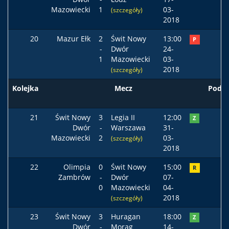
Mazowiecki
1
03-
(szczegóły)
2018
20
Mazur Ełk
2
Świt Nowy
13:00
P
-
Dwór
24-
1
Mazowiecki
03-
2018
(szczegóły)
Kolejka
Mecz
Podst
21
Świt Nowy
3
Legia II
12:00
Z
Dwór
-
Warszawa
31-
Mazowiecki
2
03-
(szczegóły)
2018
22
Olimpia
0
Świt Nowy
15:00
R
Zambrów
-
Dwór
07-
0
Mazowiecki
04-
2018
(szczegóły)
23
Świt Nowy
3
Huragan
18:00
Z
Dwór
-
Morąg
14-