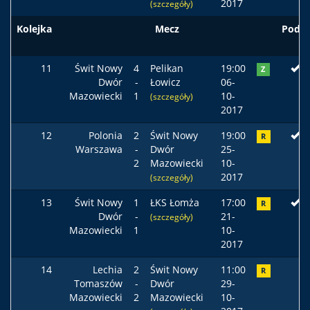
2017
(szczegóły)
Kolejka
Mecz
Podst
11
Świt Nowy
4
Pelikan
19:00
Z
Dwór
-
Łowicz
06-
Mazowiecki
1
10-
(szczegóły)
2017
12
Polonia
2
Świt Nowy
19:00
R
Warszawa
-
Dwór
25-
2
Mazowiecki
10-
2017
(szczegóły)
13
Świt Nowy
1
ŁKS Łomża
17:00
R
Dwór
-
21-
(szczegóły)
Mazowiecki
1
10-
2017
14
Lechia
2
Świt Nowy
11:00
R
Tomaszów
-
Dwór
29-
Mazowiecki
2
Mazowiecki
10-