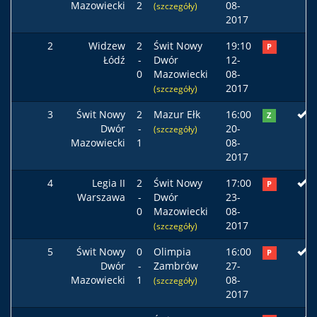
Mazowiecki
2
08-
(szczegóły)
2017
2
Widzew
2
Świt Nowy
19:10
P
Łódź
-
Dwór
12-
0
Mazowiecki
08-
2017
(szczegóły)
3
Świt Nowy
2
Mazur Ełk
16:00
Z
Dwór
-
20-
(szczegóły)
Mazowiecki
1
08-
2017
4
Legia II
2
Świt Nowy
17:00
P
Warszawa
-
Dwór
23-
0
Mazowiecki
08-
2017
(szczegóły)
5
Świt Nowy
0
Olimpia
16:00
P
Dwór
-
Zambrów
27-
Mazowiecki
1
08-
(szczegóły)
2017