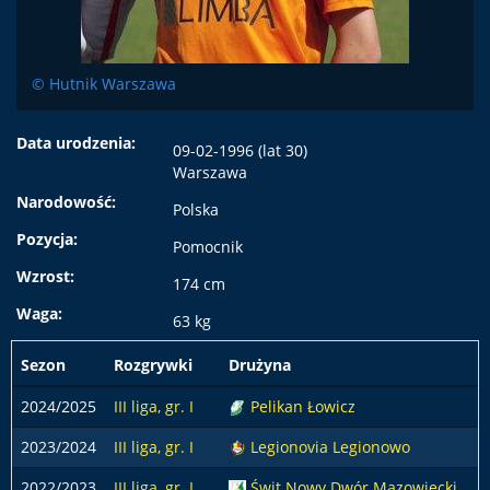
© Hutnik Warszawa
Data urodzenia:
09-02-1996 (lat 30)
Warszawa
Narodowość:
Polska
Pozycja:
Pomocnik
Wzrost:
174 cm
Waga:
63 kg
Sezon
Rozgrywki
Drużyna
2024/2025
III liga, gr. I
Pelikan Łowicz
2023/2024
III liga, gr. I
Legionovia Legionowo
2022/2023
III liga, gr. I
Świt Nowy Dwór Mazowiecki