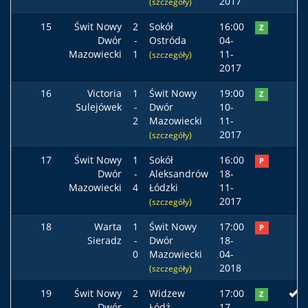
2017
(szczegóły)
15
Świt Nowy
2
Sokół
16:00
Z
Dwór
-
Ostróda
04-
Mazowiecki
1
11-
(szczegóły)
2017
16
Victoria
1
Świt Nowy
19:00
Z
Sulejówek
-
Dwór
10-
2
Mazowiecki
11-
2017
(szczegóły)
17
Świt Nowy
1
Sokół
16:00
P
Dwór
-
Aleksandrów
18-
Mazowiecki
4
Łódzki
11-
2017
(szczegóły)
18
Warta
1
Świt Nowy
17:00
P
Sieradz
-
Dwór
18-
0
Mazowiecki
04-
2018
(szczegóły)
19
Świt Nowy
2
Widzew
17:00
Z
Dwór
-
Łódź
17-