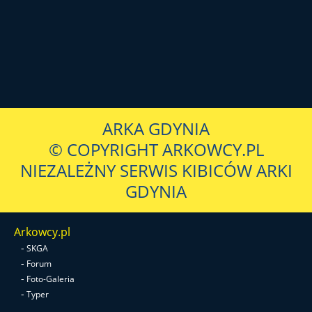
ARKA GDYNIA
© COPYRIGHT ARKOWCY.PL
NIEZALEŻNY SERWIS KIBICÓW ARKI
GDYNIA
Arkowcy.pl
-
SKGA
-
Forum
-
Foto-Galeria
-
Typer