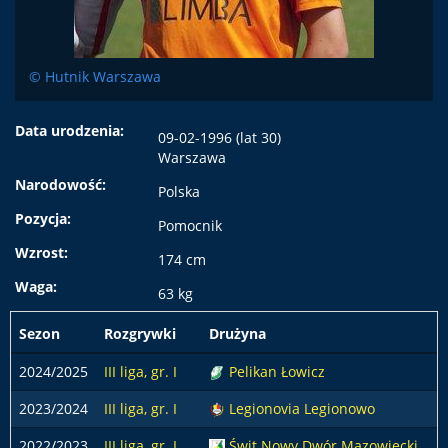
© Hutnik Warszawa
Data urodzenia:
09-02-1996 (lat 30)
Warszawa
Narodowość:
Polska
Pozycja:
Pomocnik
Wzrost:
174 cm
Waga:
63 kg
Sezon
Rozgrywki
Drużyna
2024/2025
III liga, gr. I
Pelikan Łowicz
2023/2024
III liga, gr. I
Legionovia Legionowo
2022/2023
III liga, gr. I
Świt Nowy Dwór Mazowiecki