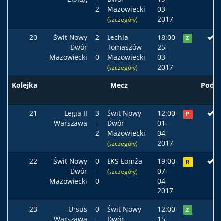
2
Mazowiecki
03-
2017
(szczegóły)
20
Świt Nowy
2
Lechia
18:00
Z
Dwór
-
Tomaszów
25-
Mazowiecki
0
Mazowiecki
03-
2017
(szczegóły)
Kolejka
Mecz
Podst
21
Legia II
3
Świt Nowy
12:00
P
Warszawa
-
Dwór
01-
2
Mazowiecki
04-
2017
(szczegóły)
22
Świt Nowy
0
ŁKS Łomża
19:00
R
Dwór
-
07-
(szczegóły)
Mazowiecki
0
04-
2017
23
Ursus
0
Świt Nowy
12:00
Z
Warszawa
-
Dwór
15-