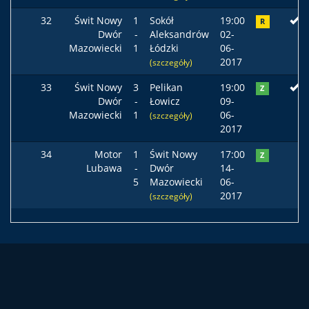
32
Świt Nowy
1
Sokół
19:00
R
Dwór
-
Aleksandrów
02-
Mazowiecki
1
Łódzki
06-
2017
(szczegóły)
33
Świt Nowy
3
Pelikan
19:00
Z
Dwór
-
Łowicz
09-
Mazowiecki
1
06-
(szczegóły)
2017
34
Motor
1
Świt Nowy
17:00
Z
Lubawa
-
Dwór
14-
5
Mazowiecki
06-
2017
(szczegóły)