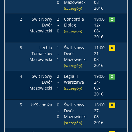
0
Mazowiecki
08-
2016
(szczegóły)
2
Świt Nowy
2
Concordia
19:00
Z
Dwór
-
Elbląg
12-
Mazowiecki
0
08-
(szczegóły)
2016
3
Lechia
1
Świt Nowy
11:00
R
Tomaszów
-
Dwór
21-
Mazowiecki
1
Mazowiecki
08-
2016
(szczegóły)
4
Świt Nowy
2
Legia II
19:00
Z
Dwór
-
Warszawa
24-
Mazowiecki
1
08-
(szczegóły)
2016
5
ŁKS Łomża
0
Świt Nowy
16:00
R
-
Dwór
27-
0
Mazowiecki
08-
2016
(szczegóły)