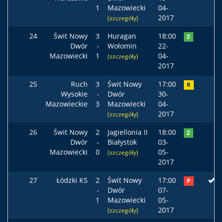
1
Mazowiecki
04-
2017
(szczegóły)
24
Świt Nowy
3
Huragan
18:00
Z
Dwór
-
Wołomin
22-
Mazowiecki
1
04-
(szczegóły)
2017
25
Ruch
3
Świt Nowy
17:00
R
Wysokie
-
Dwór
30-
Mazowieckie
3
Mazowiecki
04-
2017
(szczegóły)
26
Świt Nowy
2
Jagiellonia II
18:00
Z
Dwór
-
Białystok
03-
Mazowiecki
0
05-
(szczegóły)
2017
27
Łódzki KS
2
Świt Nowy
17:00
P
-
Dwór
07-
1
Mazowiecki
05-
2017
(szczegóły)