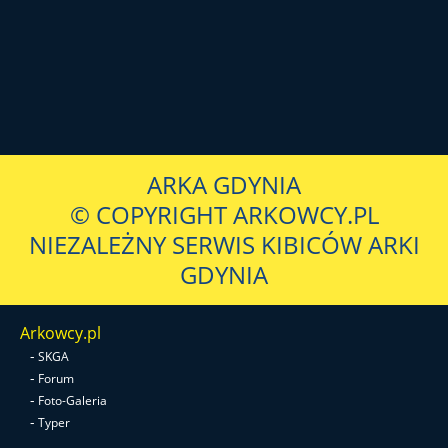
ARKA GDYNIA
© COPYRIGHT ARKOWCY.PL
NIEZALEŻNY SERWIS KIBICÓW ARKI
GDYNIA
Arkowcy.pl
-
SKGA
-
Forum
-
Foto-Galeria
-
Typer