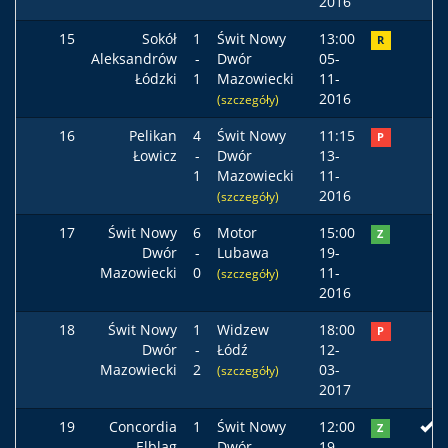
2016
15
Sokół
1
Świt Nowy
13:00
R
Aleksandrów
-
Dwór
05-
Łódzki
1
Mazowiecki
11-
2016
(szczegóły)
16
Pelikan
4
Świt Nowy
11:15
P
Łowicz
-
Dwór
13-
1
Mazowiecki
11-
2016
(szczegóły)
17
Świt Nowy
6
Motor
15:00
Z
Dwór
-
Lubawa
19-
Mazowiecki
0
11-
(szczegóły)
2016
18
Świt Nowy
1
Widzew
18:00
P
Dwór
-
Łódź
12-
Mazowiecki
2
03-
(szczegóły)
2017
19
Concordia
1
Świt Nowy
12:00
Z
Elbląg
-
Dwór
19-