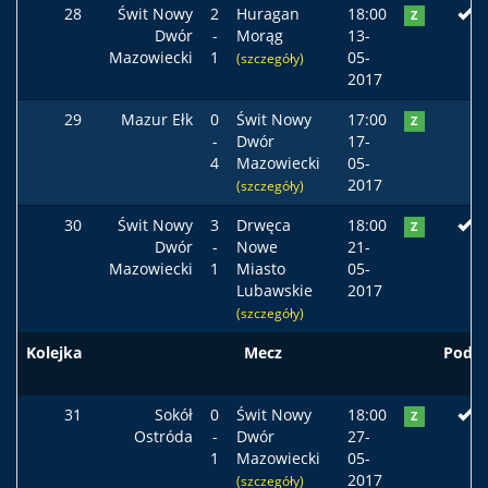
28
Świt Nowy
2
Huragan
18:00
Z
Dwór
-
Morąg
13-
Mazowiecki
1
05-
(szczegóły)
2017
29
Mazur Ełk
0
Świt Nowy
17:00
Z
-
Dwór
17-
4
Mazowiecki
05-
2017
(szczegóły)
30
Świt Nowy
3
Drwęca
18:00
Z
Dwór
-
Nowe
21-
Mazowiecki
1
Miasto
05-
Lubawskie
2017
(szczegóły)
Kolejka
Mecz
Podst
31
Sokół
0
Świt Nowy
18:00
Z
Ostróda
-
Dwór
27-
1
Mazowiecki
05-
2017
(szczegóły)