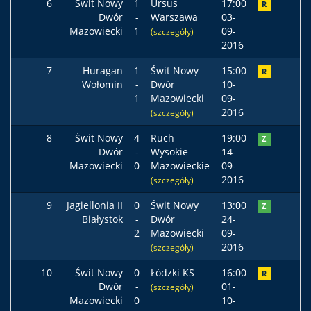
6
Świt Nowy
1
Ursus
17:00
R
Dwór
-
Warszawa
03-
Mazowiecki
1
09-
(szczegóły)
2016
7
Huragan
1
Świt Nowy
15:00
R
Wołomin
-
Dwór
10-
1
Mazowiecki
09-
2016
(szczegóły)
8
Świt Nowy
4
Ruch
19:00
Z
Dwór
-
Wysokie
14-
Mazowiecki
0
Mazowieckie
09-
2016
(szczegóły)
9
Jagiellonia II
0
Świt Nowy
13:00
Z
Białystok
-
Dwór
24-
2
Mazowiecki
09-
2016
(szczegóły)
10
Świt Nowy
0
Łódzki KS
16:00
R
Dwór
-
01-
(szczegóły)
Mazowiecki
0
10-