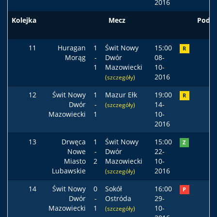
2016
Kolejka
Mecz
Podst
11
Huragan
1
Świt Nowy
15:00
R
Morąg
-
Dwór
08-
1
Mazowiecki
10-
2016
(szczegóły)
12
Świt Nowy
1
Mazur Ełk
19:00
R
Dwór
-
14-
(szczegóły)
Mazowiecki
1
10-
2016
13
Drwęca
1
Świt Nowy
15:00
Z
Nowe
-
Dwór
22-
Miasto
2
Mazowiecki
10-
Lubawskie
2016
(szczegóły)
14
Świt Nowy
0
Sokół
16:00
P
Dwór
-
Ostróda
29-
Mazowiecki
1
10-
(szczegóły)