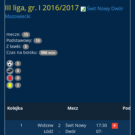
III liga, gr. I 2016/2017
Świt Nowy Dwór
Mazowiecki
mecze:
15
Podstawowy:
10
Z ławki:
5
Czas na boisku:
986 min
5
0
0
2
Kolejka
Mecz
Podst
1
Widzew
2
Świt Nowy
17:30
P
Łódź
-
Dwór
07-