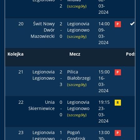
2
03-
(szczegóły)
2024
20
Świt Nowy
2
Legionovia
14:00
P
Dwór
-
Legionowo
09-
Mazowiecki
0
03-
(szczegóły)
2024
Kolejka
Mecz
Podst
21
Legionovia
2
Pilica
15:00
P
Legionowo
-
Białobrzegi
16-
3
03-
(szczegóły)
2024
22
Unia
0
Legionovia
19:15
R
Skierniewice
-
Legionowo
23-
0
03-
(szczegóły)
2024
23
Legionovia
1
Pogoń
13:00
P
Legionowo
-
Grodzisk
30-