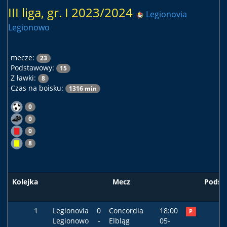
III liga, gr. I 2023/2024
Legionovia
Legionowo
mecze:
23
Podstawowy:
15
Z ławki:
8
Czas na boisku:
1316 min
0
0
0
8
Kolejka
Mecz
Podst
1
Legionovia
0
Concordia
18:00
P
Legionowo
-
Elbląg
05-