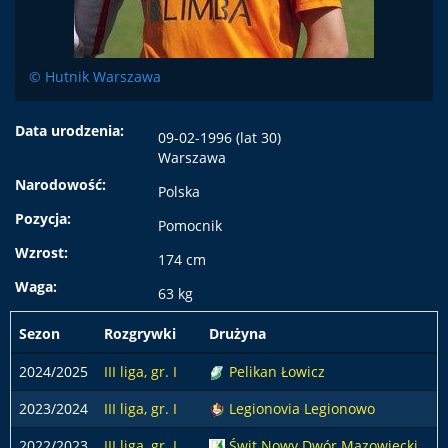
© Hutnik Warszawa
Data urodzenia:
09-02-1996 (lat 30)
Warszawa
Narodowość:
Polska
Pozycja:
Pomocnik
Wzrost:
174 cm
Waga:
63 kg
Sezon
Rozgrywki
Drużyna
2024/2025
III liga, gr. I
Pelikan Łowicz
2023/2024
III liga, gr. I
Legionovia Legionowo
2022/2023
III liga, gr. I
Świt Nowy Dwór Mazowiecki