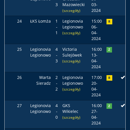
3
Mazowiecki
03-
2024
(szczegóły)
24
ŁKS Łomża
1
Legionovia
15:00
R
-
Legionowo
06-
1
04-
(szczegóły)
2024
25
Legionovia
4
Victoria
16:00
Z
Legionowo
-
Sulejówek
13-
3
04-
(szczegóły)
2024
26
Warta
2
Legionovia
17:00
R
Sieradz
-
Legionowo
20-
2
04-
(szczegóły)
2024
27
Legionovia
4
GKS
16:00
Z
Legionowo
-
Wikielec
27-
0
04-
(szczegóły)
2024