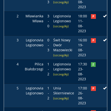
3
08-
(szczegóły)
2023
2
Mławianka
3
Legionovia
18:00
P
Mława
-
Legionowo
11-
0
08-
(szczegóły)
2023
3
Legionovia
0
Świt Nowy
16:00
P
Legionowo
-
Dwór
19-
3
Mazowiecki
08-
2023
(szczegóły)
4
Pilica
1
Legionovia
17:30
Z
Białobrzegi
-
Legionowo
23-
2
08-
(szczegóły)
2023
5
Legionovia
1
Unia
17:00
P
Legionowo
-
Skierniewice
26-
2
08-
(szczegóły)
2023