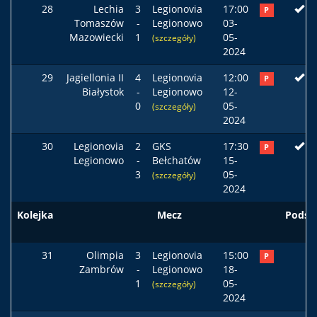
28
Lechia
3
Legionovia
17:00
P
Tomaszów
-
Legionowo
03-
Mazowiecki
1
05-
(szczegóły)
2024
29
Jagiellonia II
4
Legionovia
12:00
P
Białystok
-
Legionowo
12-
0
05-
(szczegóły)
2024
30
Legionovia
2
GKS
17:30
P
Legionowo
-
Bełchatów
15-
3
05-
(szczegóły)
2024
Kolejka
Mecz
Podst
31
Olimpia
3
Legionovia
15:00
P
Zambrów
-
Legionowo
18-
1
05-
(szczegóły)
2024