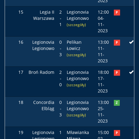
2023
15
Legia II
2
Legionovia
12:00
P
Warszawa
-
Legionowo
04-
1
11-
(szczegóły)
2023
16
Legionovia
0
Pelikan
13:00
P
Legionowo
-
Łowicz
11-
3
11-
(szczegóły)
2023
17
Broń Radom
2
Legionovia
18:00
P
-
Legionowo
17-
0
11-
(szczegóły)
2023
18
Concordia
0
Legionovia
13:00
Z
Elbląg
-
Legionowo
25-
3
11-
(szczegóły)
2023
19
Legionovia
1
Mławianka
15:00
P
Legionowo
-
Mława
02-