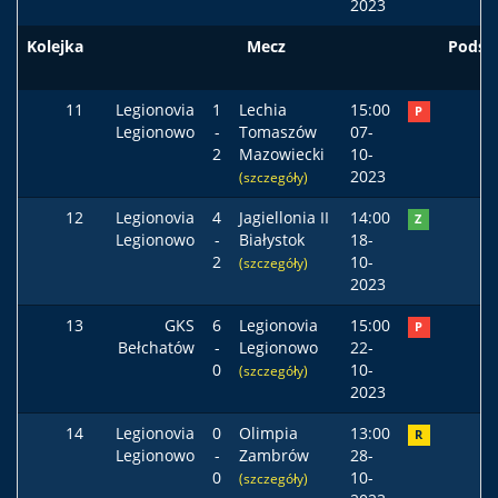
2023
Kolejka
Mecz
Podst
11
Legionovia
1
Lechia
15:00
P
Legionowo
-
Tomaszów
07-
2
Mazowiecki
10-
2023
(szczegóły)
12
Legionovia
4
Jagiellonia II
14:00
Z
Legionowo
-
Białystok
18-
2
10-
(szczegóły)
2023
13
GKS
6
Legionovia
15:00
P
Bełchatów
-
Legionowo
22-
0
10-
(szczegóły)
2023
14
Legionovia
0
Olimpia
13:00
R
Legionowo
-
Zambrów
28-
0
10-
(szczegóły)