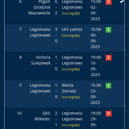
6
Pogoń
6
Legionovia
15:00
P
Grodzisk
-
Legionowo
02-
Mazowiecki
2
09-
(szczegóły)
2023
7
Legionovia
3
ŁKS Łomża
16:00
Z
Legionowo
-
09-
(szczegóły)
0
09-
2023
8
Victoria
1
Legionovia
19:00
P
Sulejówek
-
Legionowo
16-
0
09-
(szczegóły)
2023
9
Legionovia
1
Warta
16:00
Z
Legionowo
-
Sieradz
23-
0
09-
(szczegóły)
2023
10
GKS
2
Legionovia
18:00
P
Wikielec
-
Legionowo
29-
1
09-
(szczegóły)