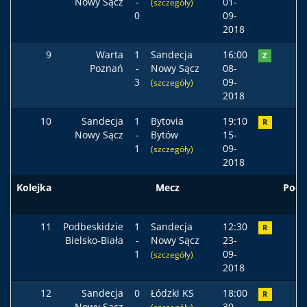
Nowy Sącz
-
01-
(szczegóły)
0
09-
2018
9
Warta
1
Sandecja
16:00
Z
Poznań
-
Nowy Sącz
08-
3
09-
(szczegóły)
2018
10
Sandecja
1
Bytovia
19:10
R
Nowy Sącz
-
Bytów
15-
1
09-
(szczegóły)
2018
Kolejka
Mecz
Pods
11
Podbeskidzie
1
Sandecja
12:30
R
Bielsko-Biała
-
Nowy Sącz
23-
1
09-
(szczegóły)
2018
12
Sandecja
0
Łódzki KS
18:00
R
Nowy Sącz
-
30-