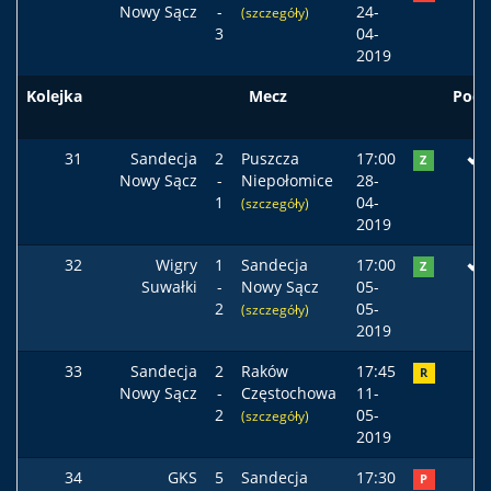
Nowy Sącz
-
24-
(szczegóły)
3
04-
2019
Kolejka
Mecz
Pods
31
Sandecja
2
Puszcza
17:00
Z
Nowy Sącz
-
Niepołomice
28-
1
04-
(szczegóły)
2019
32
Wigry
1
Sandecja
17:00
Z
Suwałki
-
Nowy Sącz
05-
2
05-
(szczegóły)
2019
33
Sandecja
2
Raków
17:45
R
Nowy Sącz
-
Częstochowa
11-
2
05-
(szczegóły)
2019
34
GKS
5
Sandecja
17:30
P