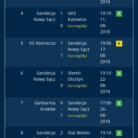
2018
4
Sandecja
1
GKS
19:10
Z
Nowy Sącz
-
Katowice
11-
0
08-
(szczegóły)
2018
5
KS Nieciecza
1
Sandecja
19:00
R
-
Nowy Sącz
17-
1
08-
(szczegóły)
2018
6
Sandecja
1
Stomil
19:10
Z
Nowy Sącz
-
Olsztyn
22-
0
08-
(szczegóły)
2018
7
Garbarnia
0
Sandecja
17:00
Z
Kraków
-
Nowy Sącz
26-
1
08-
(szczegóły)
2018
8
Sandecja
2
Stal Mielec
19:10
Z