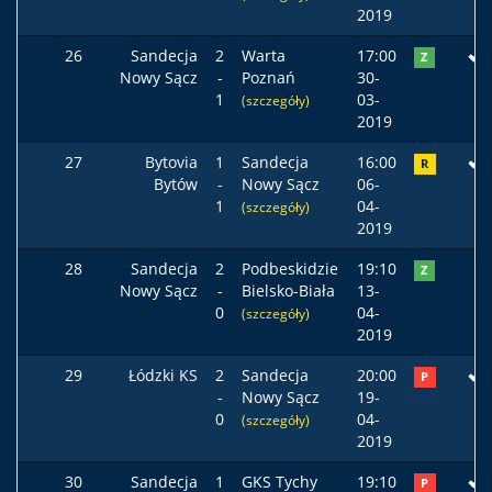
2019
26
Sandecja
2
Warta
17:00
Z
Nowy Sącz
-
Poznań
30-
1
03-
(szczegóły)
2019
27
Bytovia
1
Sandecja
16:00
R
Bytów
-
Nowy Sącz
06-
1
04-
(szczegóły)
2019
28
Sandecja
2
Podbeskidzie
19:10
Z
Nowy Sącz
-
Bielsko-Biała
13-
0
04-
(szczegóły)
2019
29
Łódzki KS
2
Sandecja
20:00
P
-
Nowy Sącz
19-
0
04-
(szczegóły)
2019
30
Sandecja
1
GKS Tychy
19:10
P