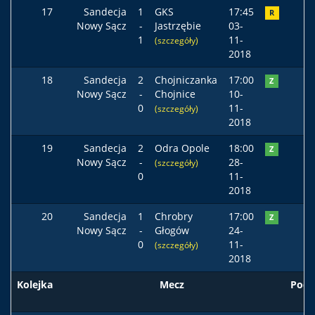
17
Sandecja
1
GKS
17:45
R
Nowy Sącz
-
Jastrzębie
03-
1
11-
(szczegóły)
2018
18
Sandecja
2
Chojniczanka
17:00
Z
Nowy Sącz
-
Chojnice
10-
0
11-
(szczegóły)
2018
19
Sandecja
2
Odra Opole
18:00
Z
Nowy Sącz
-
28-
(szczegóły)
0
11-
2018
20
Sandecja
1
Chrobry
17:00
Z
Nowy Sącz
-
Głogów
24-
0
11-
(szczegóły)
2018
Kolejka
Mecz
Pods