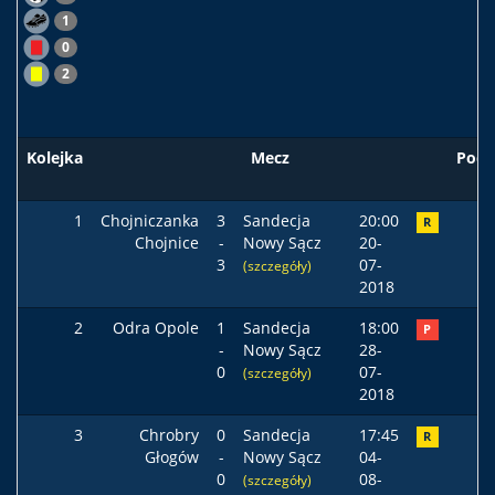
1
0
2
Kolejka
Mecz
Pods
1
Chojniczanka
3
Sandecja
20:00
R
Chojnice
-
Nowy Sącz
20-
3
07-
(szczegóły)
2018
2
Odra Opole
1
Sandecja
18:00
P
-
Nowy Sącz
28-
0
07-
(szczegóły)
2018
3
Chrobry
0
Sandecja
17:45
R
Głogów
-
Nowy Sącz
04-
0
08-
(szczegóły)