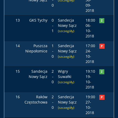
(szczegóły)
0
09-
2018
13
GKS Tychy
0
Sandecja
18:00
Z
-
Nowy Sącz
06-
1
10-
(szczegóły)
2018
14
Puszcza
1
Sandecja
17:00
P
Niepołomice
-
Nowy Sącz
24-
0
10-
(szczegóły)
2018
15
Sandecja
2
Wigry
19:10
Z
Nowy Sącz
-
Suwałki
19-
0
10-
(szczegóły)
2018
16
Raków
2
Sandecja
19:00
P
Częstochowa
-
Nowy Sącz
27-
0
10-
(szczegóły)
2018