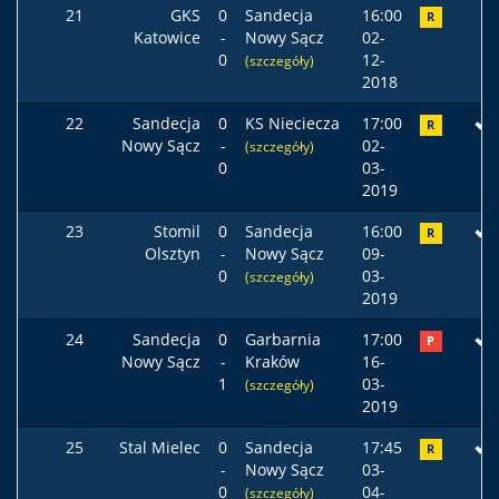
21
GKS
0
Sandecja
16:00
R
Katowice
-
Nowy Sącz
02-
0
12-
(szczegóły)
2018
22
Sandecja
0
KS Nieciecza
17:00
R
Nowy Sącz
-
02-
(szczegóły)
0
03-
2019
23
Stomil
0
Sandecja
16:00
R
Olsztyn
-
Nowy Sącz
09-
0
03-
(szczegóły)
2019
24
Sandecja
0
Garbarnia
17:00
P
Nowy Sącz
-
Kraków
16-
1
03-
(szczegóły)
2019
25
Stal Mielec
0
Sandecja
17:45
R
-
Nowy Sącz
03-
0
04-
(szczegóły)