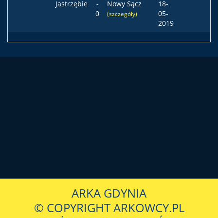
Jastrzębie
-
Nowy Sącz
18-
0
05-
(szczegóły)
2019
ARKA GDYNIA
© COPYRIGHT ARKOWCY.PL