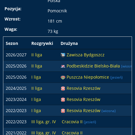
Polska
Pozycja:
Pomocnik
Wzrost:
181 cm
Waga:
73 kg
Sezon
Rozgrywki
Drużyna
2026/2027
II liga
Zawisza Bydgoszcz
2025/2026
II liga
Podbeskidzie Bielsko-Biała
(wiosna
2025/2026
I liga
Puszcza Niepołomice
(jesień)
2024/2025
II liga
Resovia Rzeszów
2023/2024
I liga
Resovia Rzeszów
2022/2023
I liga
Resovia Rzeszów
(wiosna)
2022/2023
III liga, gr. IV
Cracovia II
(jesień)
2021/2022
III liga, gr. IV
Cracovia II