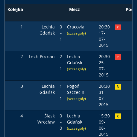
Kolejka
Mecz
Pods
1
Lechia
0
Cracovia
20:30
P
Gdańsk
-
17-
(szczegóły)
1
07-
2015
2
Lech Poznań
2
Lechia
20:30
P
-
Gdańsk
25-
1
07-
(szczegóły)
2015
3
Lechia
1
Pogoń
20:30
R
Gdańsk
-
Szczecin
31-
1
07-
(szczegóły)
2015
4
Śląsk
0
Lechia
15:30
R
Wrocław
-
Gdańsk
09-
0
08-
(szczegóły)
2015