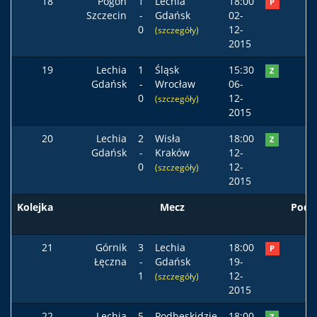
18
Pogoń
1
Lechia
18:00
P
Szczecin
-
Gdańsk
02-
0
12-
(szczegóły)
2015
19
Lechia
1
Śląsk
15:30
Z
Gdańsk
-
Wrocław
06-
0
12-
(szczegóły)
2015
20
Lechia
2
Wisła
18:00
Z
Gdańsk
-
Kraków
12-
0
12-
(szczegóły)
2015
Kolejka
Mecz
Pods
21
Górnik
3
Lechia
18:00
P
Łęczna
-
Gdańsk
19-
1
12-
(szczegóły)
2015
22
Lechia
5
Podbeskidzie
18:00