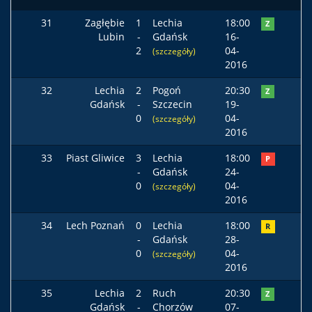
31
Zagłębie
1
Lechia
18:00
Z
Lubin
-
Gdańsk
16-
2
04-
(szczegóły)
2016
32
Lechia
2
Pogoń
20:30
Z
Gdańsk
-
Szczecin
19-
0
04-
(szczegóły)
2016
33
Piast Gliwice
3
Lechia
18:00
P
-
Gdańsk
24-
0
04-
(szczegóły)
2016
34
Lech Poznań
0
Lechia
18:00
R
-
Gdańsk
28-
0
04-
(szczegóły)
2016
35
Lechia
2
Ruch
20:30
Z
Gdańsk
-
Chorzów
07-