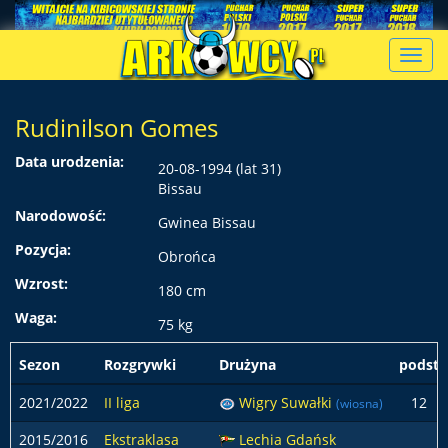
Toggl
navig
Rudinilson Gomes
Data urodzenia:
20-08-1994 (lat 31)
Bissau
Narodowość:
Gwinea Bissau
Pozycja:
Obrońca
Wzrost:
180 cm
Waga:
75 kg
Sezon
Rozgrywki
Drużyna
podst
2021/2022
II liga
Wigry Suwałki
12
(wiosna)
2015/2016
Ekstraklasa
Lechia Gdańsk