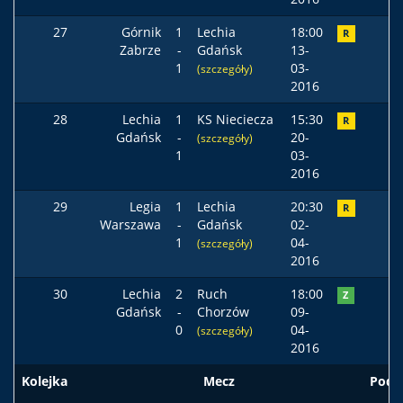
27
Górnik
1
Lechia
18:00
R
Zabrze
-
Gdańsk
13-
1
03-
(szczegóły)
2016
28
Lechia
1
KS Nieciecza
15:30
R
Gdańsk
-
20-
(szczegóły)
1
03-
2016
29
Legia
1
Lechia
20:30
R
Warszawa
-
Gdańsk
02-
1
04-
(szczegóły)
2016
30
Lechia
2
Ruch
18:00
Z
Gdańsk
-
Chorzów
09-
0
04-
(szczegóły)
2016
Kolejka
Mecz
Pods