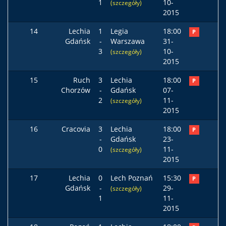
1
10-
(szczegóły)
2015
14
Lechia
1
Legia
18:00
P
Gdańsk
-
Warszawa
31-
3
10-
(szczegóły)
2015
15
Ruch
3
Lechia
18:00
P
Chorzów
-
Gdańsk
07-
2
11-
(szczegóły)
2015
16
Cracovia
3
Lechia
18:00
P
-
Gdańsk
23-
0
11-
(szczegóły)
2015
17
Lechia
0
Lech Poznań
15:30
P
Gdańsk
-
29-
(szczegóły)
1
11-
2015