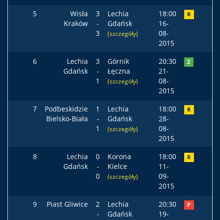
5
Wisła
3
Lechia
18:00
R
Kraków
-
Gdańsk
16-
3
08-
(szczegóły)
2015
6
Lechia
3
Górnik
20:30
Z
Gdańsk
-
Łęczna
21-
1
08-
(szczegóły)
2015
7
Podbeskidzie
1
Lechia
18:00
R
Bielsko-Biała
-
Gdańsk
28-
1
08-
(szczegóły)
2015
8
Lechia
0
Korona
18:00
R
Gdańsk
-
Kielce
11-
0
09-
(szczegóły)
2015
9
Piast Gliwice
2
Lechia
20:30
P
-
Gdańsk
19-