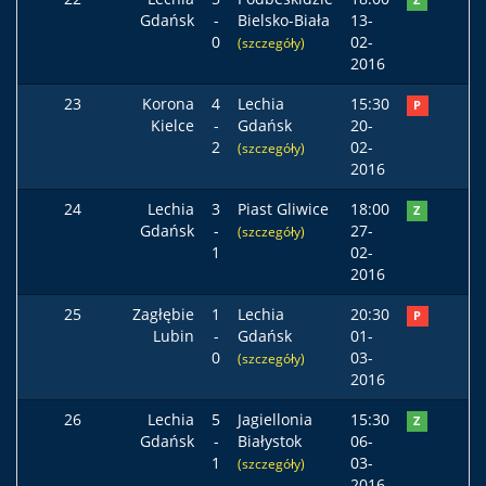
Z
Gdańsk
-
Bielsko-Biała
13-
0
02-
(szczegóły)
2016
23
Korona
4
Lechia
15:30
P
Kielce
-
Gdańsk
20-
2
02-
(szczegóły)
2016
24
Lechia
3
Piast Gliwice
18:00
Z
Gdańsk
-
27-
(szczegóły)
1
02-
2016
25
Zagłębie
1
Lechia
20:30
P
Lubin
-
Gdańsk
01-
0
03-
(szczegóły)
2016
26
Lechia
5
Jagiellonia
15:30
Z
Gdańsk
-
Białystok
06-
1
03-
(szczegóły)
2016