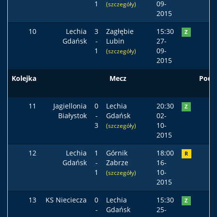
1
09-
(szczegóły)
2015
10
Lechia
3
Zagłębie
15:30
Z
Gdańsk
-
Lubin
27-
1
09-
(szczegóły)
2015
Kolejka
Mecz
Pods
11
Jagiellonia
0
Lechia
20:30
Z
Białystok
-
Gdańsk
02-
3
10-
(szczegóły)
2015
12
Lechia
1
Górnik
18:00
R
Gdańsk
-
Zabrze
16-
1
10-
(szczegóły)
2015
13
KS Nieciecza
0
Lechia
15:30
Z
-
Gdańsk
25-