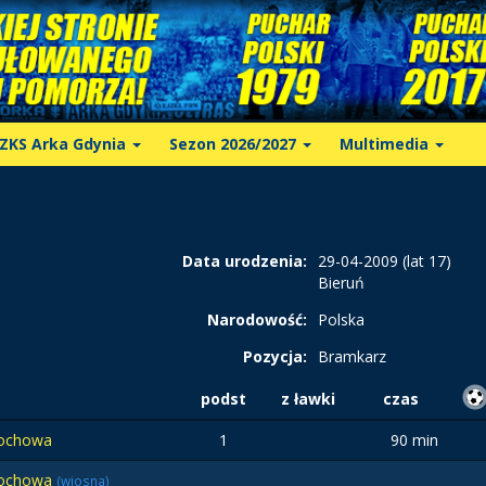
ZKS Arka Gdynia
Sezon 2026/2027
Multimedia
Data urodzenia:
29-04-2009 (lat 17)
Bieruń
Narodowość:
Polska
Pozycja:
Bramkarz
podst
z ławki
czas
ochowa
1
90 min
tochowa
(wiosna)