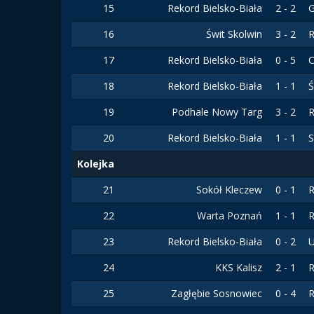
15
Rekord Bielsko-Biała
2 - 2
G
16
Świt Skolwin
3 - 2
R
17
Rekord Bielsko-Biała
0 - 5
C
18
Rekord Bielsko-Biała
1 - 1
Ś
19
Podhale Nowy Targ
3 - 2
R
20
Rekord Bielsko-Biała
1 - 1
S
Kolejka
21
Sokół Kleczew
0 - 1
R
22
Warta Poznań
1 - 1
R
23
Rekord Bielsko-Biała
0 - 2
U
24
KKS Kalisz
2 - 1
R
25
Zagłębie Sosnowiec
0 - 4
R