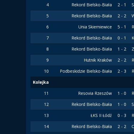
4
Rekord Bielsko-Biała
2 - 1
S
5
Rekord Bielsko-Biała
2 - 2
6
Unia Skierniewice
5 - 1
R
7
Rekord Bielsko-Biała
0 - 1
K
8
Rekord Bielsko-Biała
1 - 2
Z
9
Hutnik Kraków
2 - 2
R
10
Podbeskidzie Bielsko-Biała
2 - 3
R
Kolejka
11
Resovia Rzeszów
1 - 0
R
12
Rekord Bielsko-Biała
1 - 0
S
13
ŁKS II Łódź
0 - 3
R
14
Rekord Bielsko-Biała
2 - 2
O