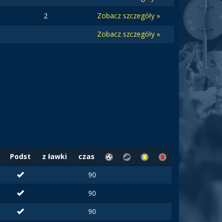
2
Zobacz szczegóły »
Zobacz szczegóły »
Podst
z ławki
czas
90
90
90