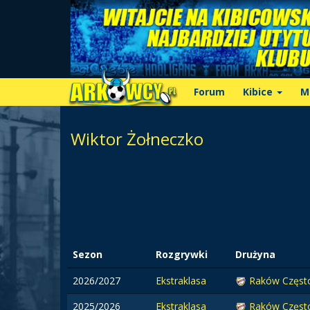
Forum
Kibice
M
Wiktor Żołneczko
Sezon
Rozgrywki
Drużyna
2026/2027
Ekstraklasa
Raków Częst
2025/2026
Ekstraklasa
Raków Częs