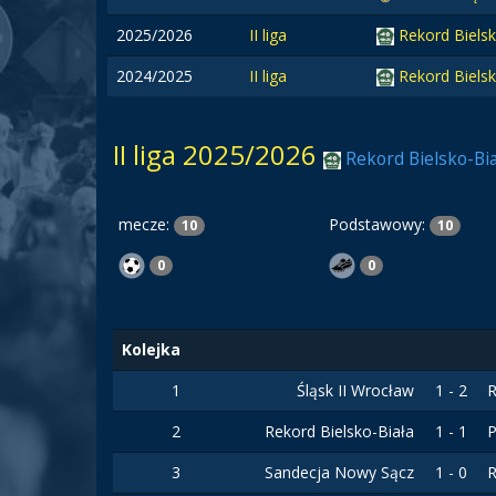
2025/2026
II liga
Rekord Biels
2024/2025
II liga
Rekord Bielsk
II liga 2025/2026
Rekord Bielsko-Bia
mecze:
Podstawowy:
10
10
0
0
Kolejka
1
Śląsk II Wrocław
1 - 2
R
2
Rekord Bielsko-Biała
1 - 1
P
3
Sandecja Nowy Sącz
1 - 0
R