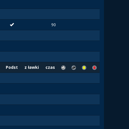
90
Podst
z ławki
czas