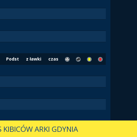
Podst
z ławki
czas
 KIBICÓW ARKI GDYNIA