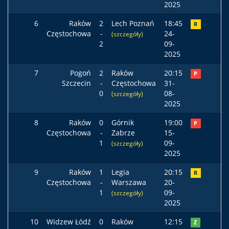
2025
6
Raków
2
Lech Poznań
18:45
R
Częstochowa
-
24-
(szczegóły)
2
09-
2025
7
Pogoń
2
Raków
20:15
P
Szczecin
-
Częstochowa
31-
0
08-
(szczegóły)
2025
8
Raków
0
Górnik
19:00
P
Częstochowa
-
Zabrze
15-
1
09-
(szczegóły)
2025
9
Raków
1
Legia
20:15
R
Częstochowa
-
Warszawa
20-
1
09-
(szczegóły)
2025
10
Widzew Łódź
0
Raków
12:15
Z