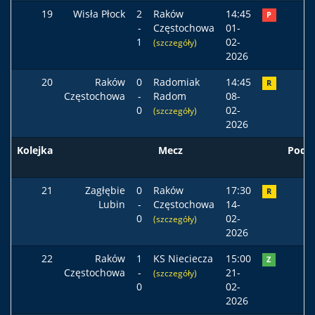
19
Wisła Płock
2
Raków
14:45
P
-
Częstochowa
01-
1
02-
(szczegóły)
2026
20
Raków
0
Radomiak
14:45
R
Częstochowa
-
Radom
08-
0
02-
(szczegóły)
2026
Kolejka
Mecz
Pods
21
Zagłębie
0
Raków
17:30
R
Lubin
-
Częstochowa
14-
0
02-
(szczegóły)
2026
22
Raków
1
KS Nieciecza
15:00
Z
Częstochowa
-
21-
(szczegóły)
0
02-
2026