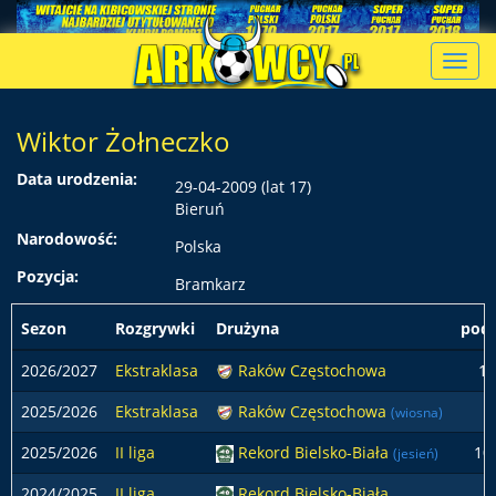
Toggl
navig
Wiktor Żołneczko
Data urodzenia:
29-04-2009 (lat 17)
Bieruń
Narodowość:
Polska
Pozycja:
Bramkarz
Sezon
Rozgrywki
Drużyna
pods
2026/2027
Ekstraklasa
Raków Częstochowa
1
2025/2026
Ekstraklasa
Raków Częstochowa
(wiosna)
2025/2026
II liga
Rekord Bielsko-Biała
10
(jesień)
2024/2025
II liga
Rekord Bielsko-Biała