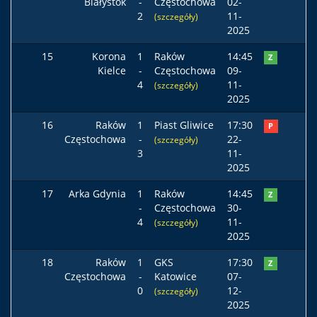
Białystok
-
Częstochowa
02-
2
11-
(szczegóły)
2025
15
Korona
1
Raków
14:45
Z
Kielce
-
Częstochowa
09-
4
11-
(szczegóły)
2025
16
Raków
1
Piast Gliwice
17:30
P
Częstochowa
-
22-
(szczegóły)
3
11-
2025
17
Arka Gdynia
1
Raków
14:45
Z
-
Częstochowa
30-
4
11-
(szczegóły)
2025
18
Raków
1
GKS
17:30
Z
Częstochowa
-
Katowice
07-
0
12-
(szczegóły)
2025