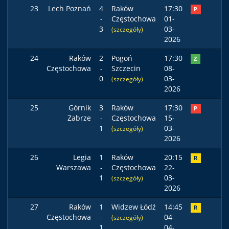
23
Lech Poznań
4
Raków
17:30
P
-
Częstochowa
01-
3
03-
(szczegóły)
2026
24
Raków
2
Pogoń
17:30
Z
Częstochowa
-
Szczecin
08-
0
03-
(szczegóły)
2026
25
Górnik
3
Raków
17:30
P
Zabrze
-
Częstochowa
15-
1
03-
(szczegóły)
2026
26
Legia
1
Raków
20:15
R
Warszawa
-
Częstochowa
22-
1
03-
(szczegóły)
2026
27
Raków
1
Widzew Łódź
14:45
R
Częstochowa
-
04-
(szczegóły)
1
04-