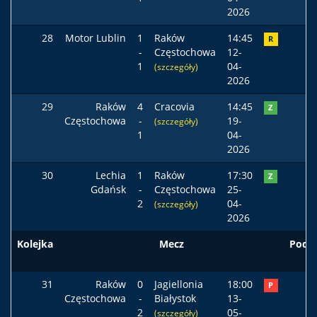
2026
28
Motor Lublin
1
Raków
14:45
R
-
Częstochowa
12-
1
04-
(szczegóły)
2026
29
Raków
4
Cracovia
14:45
Z
Częstochowa
-
19-
(szczegóły)
1
04-
2026
30
Lechia
1
Raków
17:30
Z
Gdańsk
-
Częstochowa
25-
2
04-
(szczegóły)
2026
Kolejka
Mecz
Pods
31
Raków
0
Jagiellonia
18:00
P
Częstochowa
-
Białystok
13-
2
05-
(szczegóły)