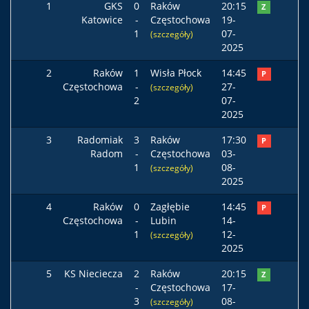
1
GKS
0
Raków
20:15
Z
Katowice
-
Częstochowa
19-
1
07-
(szczegóły)
2025
2
Raków
1
Wisła Płock
14:45
P
Częstochowa
-
27-
(szczegóły)
2
07-
2025
3
Radomiak
3
Raków
17:30
P
Radom
-
Częstochowa
03-
1
08-
(szczegóły)
2025
4
Raków
0
Zagłębie
14:45
P
Częstochowa
-
Lubin
14-
1
12-
(szczegóły)
2025
5
KS Nieciecza
2
Raków
20:15
Z
-
Częstochowa
17-
3
08-
(szczegóły)