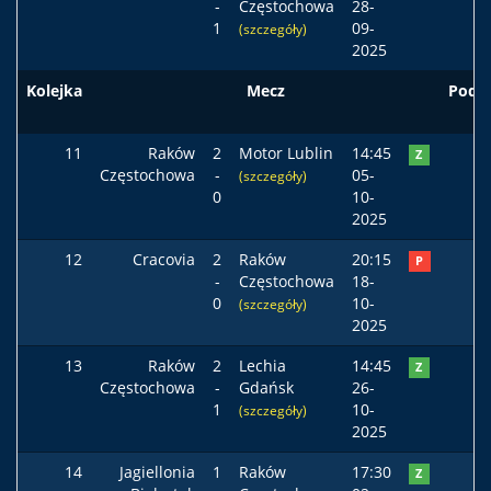
-
Częstochowa
28-
1
09-
(szczegóły)
2025
Kolejka
Mecz
Pods
11
Raków
2
Motor Lublin
14:45
Z
Częstochowa
-
05-
(szczegóły)
0
10-
2025
12
Cracovia
2
Raków
20:15
P
-
Częstochowa
18-
0
10-
(szczegóły)
2025
13
Raków
2
Lechia
14:45
Z
Częstochowa
-
Gdańsk
26-
1
10-
(szczegóły)
2025
14
Jagiellonia
1
Raków
17:30
Z