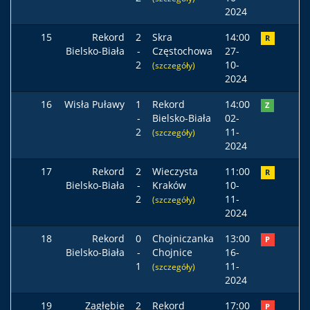
2024
15
Rekord
2
Skra
14:00
R
Bielsko-Biała
-
Częstochowa
27-
2
10-
(szczegóły)
2024
16
Wisła Puławy
1
Rekord
14:00
Z
-
Bielsko-Biała
02-
2
11-
(szczegóły)
2024
17
Rekord
2
Wieczysta
11:00
R
Bielsko-Biała
-
Kraków
10-
2
11-
(szczegóły)
2024
18
Rekord
0
Chojniczanka
13:00
P
Bielsko-Biała
-
Chojnice
16-
1
11-
(szczegóły)
2024
19
Zagłębie
2
Rekord
17:00
P