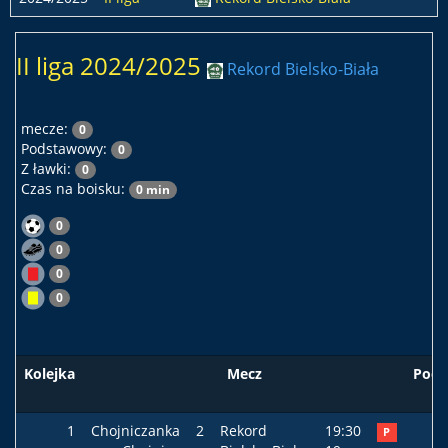
II liga 2024/2025
Rekord Bielsko-Biała
mecze:
0
Podstawowy:
0
Z ławki:
0
Czas na boisku:
0 min
0
0
0
0
Kolejka
Mecz
Pods
1
Chojniczanka
2
Rekord
19:30
P