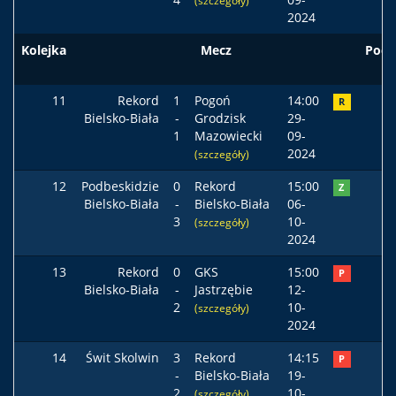
(szczegóły)
2024
Kolejka
Mecz
Pods
11
Rekord
1
Pogoń
14:00
R
Bielsko-Biała
-
Grodzisk
29-
1
Mazowiecki
09-
2024
(szczegóły)
12
Podbeskidzie
0
Rekord
15:00
Z
Bielsko-Biała
-
Bielsko-Biała
06-
3
10-
(szczegóły)
2024
13
Rekord
0
GKS
15:00
P
Bielsko-Biała
-
Jastrzębie
12-
2
10-
(szczegóły)
2024
14
Świt Skolwin
3
Rekord
14:15
P
-
Bielsko-Biała
19-
2
10-
(szczegóły)