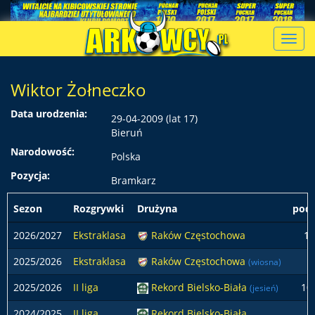
Toggl
navig
Wiktor Żołneczko
Data urodzenia:
29-04-2009 (lat 17)
Bieruń
Narodowość:
Polska
Pozycja:
Bramkarz
Sezon
Rozgrywki
Drużyna
pods
2026/2027
Ekstraklasa
Raków Częstochowa
1
2025/2026
Ekstraklasa
Raków Częstochowa
(wiosna)
2025/2026
II liga
Rekord Bielsko-Biała
10
(jesień)
2024/2025
II liga
Rekord Bielsko-Biała