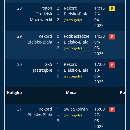
28
Pogoń
2
Rekord
14:15
R
Grodzisk
-
Bielsko-Biała
26-
Mazowiecki
2
04-
(szczegóły)
2025
29
Rekord
0
Podbeskidzie
14:30
P
Bielsko-Biała
-
Bielsko-Biała
04-
2
05-
(szczegóły)
2025
30
GKS
1
Rekord
17:00
P
Jastrzębie
-
Bielsko-Biała
10-
0
05-
(szczegóły)
2025
Kolejka
Mecz
Pods
31
Rekord
1
Świt Skolwin
16:00
P
Bielsko-Biała
-
27-
(szczegóły)
3
05-
2025