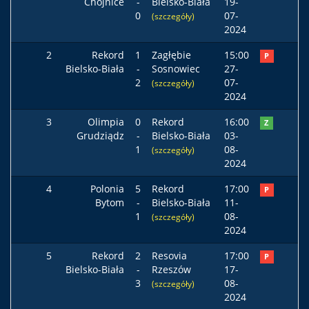
Chojnice
-
Bielsko-Biała
19-
0
07-
(szczegóły)
2024
2
Rekord
1
Zagłębie
15:00
P
Bielsko-Biała
-
Sosnowiec
27-
2
07-
(szczegóły)
2024
3
Olimpia
0
Rekord
16:00
Z
Grudziądz
-
Bielsko-Biała
03-
1
08-
(szczegóły)
2024
4
Polonia
5
Rekord
17:00
P
Bytom
-
Bielsko-Biała
11-
1
08-
(szczegóły)
2024
5
Rekord
2
Resovia
17:00
P
Bielsko-Biała
-
Rzeszów
17-
3
08-
(szczegóły)
2024