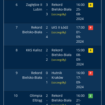
6
Zagłębie II
3
Rekord
16:00
R
Lubin
-
Bielsko-Biała
25-
3
08-
(szczegóły)
2024
7
Rekord
2
ŁKS II Łódź
17:00
P
Bielsko-Biała
-
01-
(szczegóły)
4
09-
2024
8
KKS Kalisz
2
Rekord
15:00
R
-
Bielsko-Biała
08-
2
09-
(szczegóły)
2024
9
Rekord
0
Hutnik
16:00
P
Bielsko-Biała
-
Kraków
17-
1
09-
(szczegóły)
2024
10
Olimpia
2
Rekord
16:00
Z
Elbląg
-
Bielsko-Biała
21-
4
09-