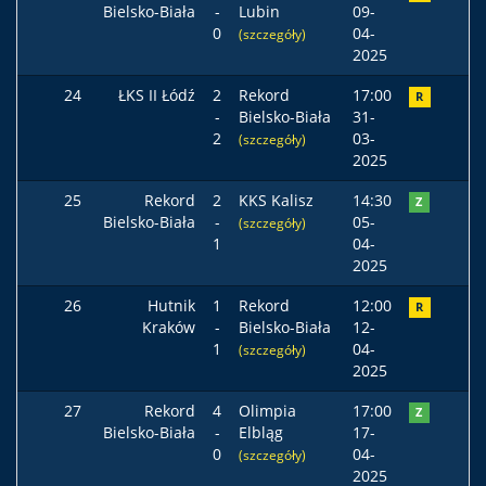
Bielsko-Biała
-
Lubin
09-
0
04-
(szczegóły)
2025
24
ŁKS II Łódź
2
Rekord
17:00
R
-
Bielsko-Biała
31-
2
03-
(szczegóły)
2025
25
Rekord
2
KKS Kalisz
14:30
Z
Bielsko-Biała
-
05-
(szczegóły)
1
04-
2025
26
Hutnik
1
Rekord
12:00
R
Kraków
-
Bielsko-Biała
12-
1
04-
(szczegóły)
2025
27
Rekord
4
Olimpia
17:00
Z
Bielsko-Biała
-
Elbląg
17-
0
04-
(szczegóły)
2025