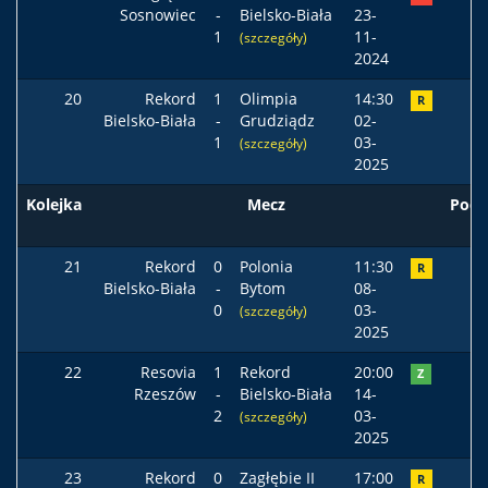
Sosnowiec
-
Bielsko-Biała
23-
1
11-
(szczegóły)
2024
20
Rekord
1
Olimpia
14:30
R
Bielsko-Biała
-
Grudziądz
02-
1
03-
(szczegóły)
2025
Kolejka
Mecz
Pods
21
Rekord
0
Polonia
11:30
R
Bielsko-Biała
-
Bytom
08-
0
03-
(szczegóły)
2025
22
Resovia
1
Rekord
20:00
Z
Rzeszów
-
Bielsko-Biała
14-
2
03-
(szczegóły)
2025
23
Rekord
0
Zagłębie II
17:00
R