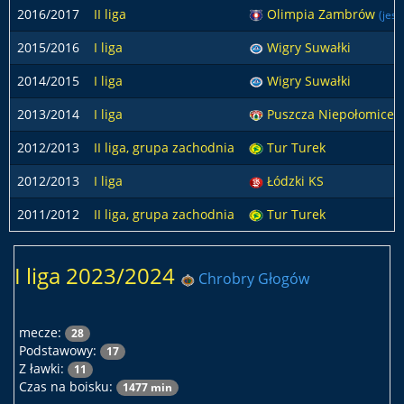
2016/2017
II liga
Olimpia Zambrów
(jesi
2015/2016
I liga
Wigry Suwałki
2014/2015
I liga
Wigry Suwałki
2013/2014
I liga
Puszcza Niepołomice
2012/2013
II liga, grupa zachodnia
Tur Turek
2012/2013
I liga
Łódzki KS
2011/2012
II liga, grupa zachodnia
Tur Turek
I liga 2023/2024
Chrobry Głogów
mecze:
28
Podstawowy:
17
Z ławki:
11
Czas na boisku:
1477 min