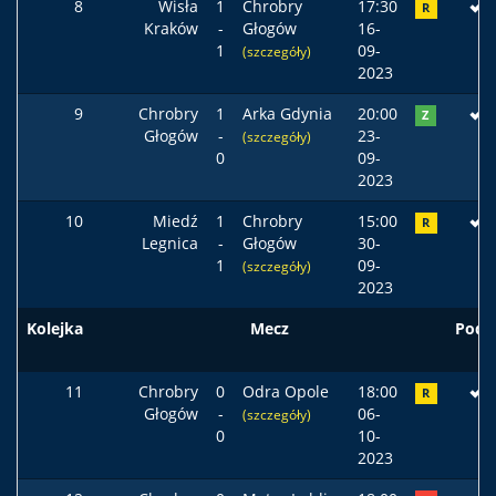
8
Wisła
1
Chrobry
17:30
R
Kraków
-
Głogów
16-
1
09-
(szczegóły)
2023
9
Chrobry
1
Arka Gdynia
20:00
Z
Głogów
-
23-
(szczegóły)
0
09-
2023
10
Miedź
1
Chrobry
15:00
R
Legnica
-
Głogów
30-
1
09-
(szczegóły)
2023
Kolejka
Mecz
Pods
11
Chrobry
0
Odra Opole
18:00
R
Głogów
-
06-
(szczegóły)
0
10-
2023