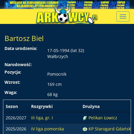
Toggl
navig
Bartosz Biel
Data urodzenia:
17-05-1994 (lat 32)
Wałbrzych
Narodowość:
Pozycja:
Pomocnik
Wzrost:
169 cm
Waga:
68 kg
Sezon
Rozgrywki
Drużyna
2026/2027
III liga, gr. I
Pelikan Łowicz
2025/2026
IV liga pomorska
KP Starogard Gdański