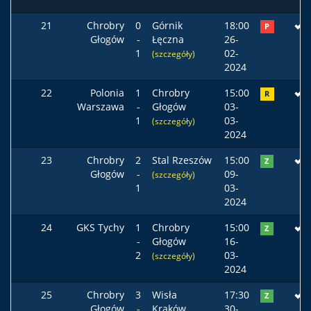
21
Chrobry
0
Górnik
18:00
P
Głogów
-
Łęczna
26-
1
02-
(szczegóły)
2024
22
Polonia
1
Chrobry
15:00
R
Warszawa
-
Głogów
03-
1
03-
(szczegóły)
2024
23
Chrobry
2
Stal Rzeszów
15:00
Z
Głogów
-
09-
(szczegóły)
1
03-
2024
24
GKS Tychy
1
Chrobry
15:00
Z
-
Głogów
16-
2
03-
(szczegóły)
2024
25
Chrobry
3
Wisła
17:30
Z
Głogów
-
Kraków
30-