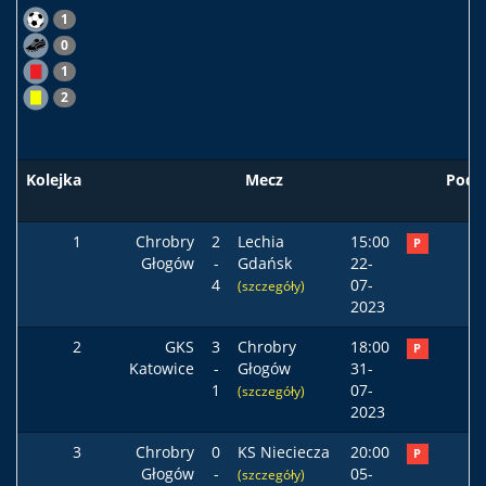
1
0
1
2
Kolejka
Mecz
Pods
1
Chrobry
2
Lechia
15:00
P
Głogów
-
Gdańsk
22-
4
07-
(szczegóły)
2023
2
GKS
3
Chrobry
18:00
P
Katowice
-
Głogów
31-
1
07-
(szczegóły)
2023
3
Chrobry
0
KS Nieciecza
20:00
P
Głogów
-
05-
(szczegóły)