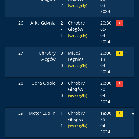
2
03-
(szczegóły)
2024
26
Arka Gdynia
2
Chrobry
20:30
P
-
Głogów
05-
1
04-
(szczegóły)
2024
27
Chrobry
0
Miedź
20:00
R
Głogów
-
Legnica
13-
0
04-
(szczegóły)
2024
28
Odra Opole
3
Chrobry
20:00
P
-
Głogów
20-
0
04-
(szczegóły)
2024
29
Motor Lublin
1
Chrobry
18:00
R
-
Głogów
25-
1
04-
(szczegóły)
2024