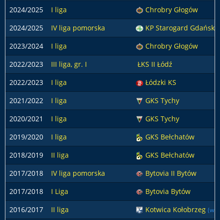
2024/2025
I liga
Chrobry Głogów
2024/2025
IV liga pomorska
KP Starogard Gdański
2023/2024
I liga
Chrobry Głogów
2022/2023
III liga, gr. I
ŁKS II Łódź
2022/2023
I liga
Łódzki KS
2021/2022
I liga
GKS Tychy
2020/2021
I liga
GKS Tychy
2019/2020
I liga
GKS Bełchatów
2018/2019
II liga
GKS Bełchatów
2017/2018
IV liga pomorska
Bytovia II Bytów
2017/2018
I Liga
Bytovia Bytów
2016/2017
II liga
Kotwica Kołobrzeg
(wio