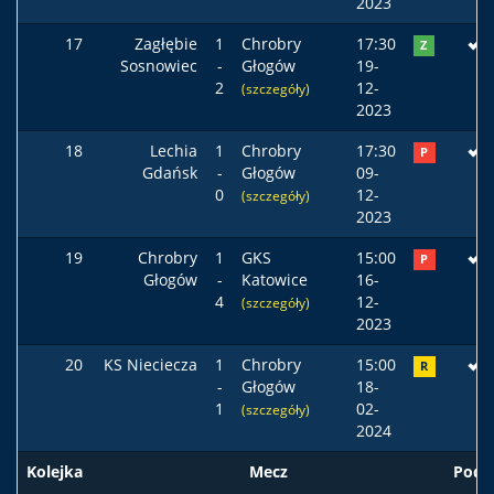
2023
17
Zagłębie
1
Chrobry
17:30
Z
Sosnowiec
-
Głogów
19-
2
12-
(szczegóły)
2023
18
Lechia
1
Chrobry
17:30
P
Gdańsk
-
Głogów
09-
0
12-
(szczegóły)
2023
19
Chrobry
1
GKS
15:00
P
Głogów
-
Katowice
16-
4
12-
(szczegóły)
2023
20
KS Nieciecza
1
Chrobry
15:00
R
-
Głogów
18-
1
02-
(szczegóły)
2024
Kolejka
Mecz
Pods