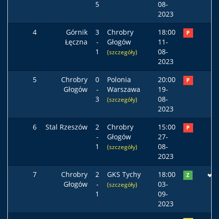
5
08-
2023
4
Górnik
3
Chrobry
18:00
P
Łęczna
-
Głogów
11-
1
08-
(szczegóły)
2023
5
Chrobry
0
Polonia
20:00
P
Głogów
-
Warszawa
19-
3
08-
(szczegóły)
2023
6
Stal Rzeszów
2
Chrobry
15:00
P
-
Głogów
27-
1
08-
(szczegóły)
2023
7
Chrobry
2
GKS Tychy
18:00
Z
Głogów
-
03-
(szczegóły)
1
09-
2023