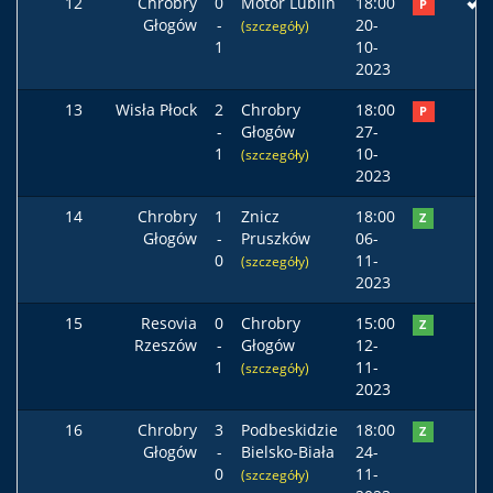
12
Chrobry
0
Motor Lublin
18:00
P
Głogów
-
20-
(szczegóły)
1
10-
2023
13
Wisła Płock
2
Chrobry
18:00
P
-
Głogów
27-
1
10-
(szczegóły)
2023
14
Chrobry
1
Znicz
18:00
Z
Głogów
-
Pruszków
06-
0
11-
(szczegóły)
2023
15
Resovia
0
Chrobry
15:00
Z
Rzeszów
-
Głogów
12-
1
11-
(szczegóły)
2023
16
Chrobry
3
Podbeskidzie
18:00
Z
Głogów
-
Bielsko-Biała
24-
0
11-
(szczegóły)