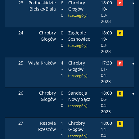
23
Podbeskidzie
6
Chrobry
18:00
P
Bielsko-Biała
-
Głogów
10-
0
03-
(szczegóły)
2023
24
Chrobry
0
Zagłębie
18:00
R
Głogów
-
Sosnowiec
19-
0
03-
(szczegóły)
2023
25
Wisła Kraków
4
Chrobry
17:30
P
-
Głogów
01-
1
04-
(szczegóły)
2023
26
Chrobry
0
Sandecja
18:00
R
Głogów
-
Nowy Sącz
06-
0
04-
(szczegóły)
2023
27
Resovia
1
Chrobry
18:00
R
Rzeszów
-
Głogów
14-
1
04-
(szczegóły)