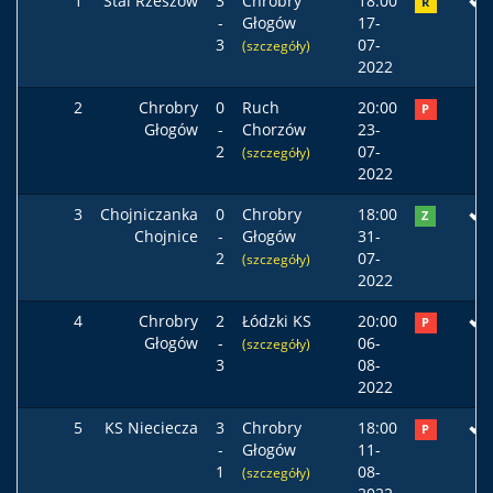
1
Stal Rzeszów
3
Chrobry
18:00
R
-
Głogów
17-
3
07-
(szczegóły)
2022
2
Chrobry
0
Ruch
20:00
P
Głogów
-
Chorzów
23-
2
07-
(szczegóły)
2022
3
Chojniczanka
0
Chrobry
18:00
Z
Chojnice
-
Głogów
31-
2
07-
(szczegóły)
2022
4
Chrobry
2
Łódzki KS
20:00
P
Głogów
-
06-
(szczegóły)
3
08-
2022
5
KS Nieciecza
3
Chrobry
18:00
P
-
Głogów
11-
1
08-
(szczegóły)