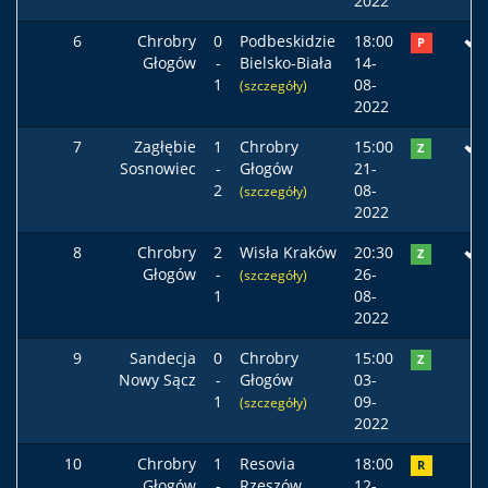
2022
6
Chrobry
0
Podbeskidzie
18:00
P
Głogów
-
Bielsko-Biała
14-
1
08-
(szczegóły)
2022
7
Zagłębie
1
Chrobry
15:00
Z
Sosnowiec
-
Głogów
21-
2
08-
(szczegóły)
2022
8
Chrobry
2
Wisła Kraków
20:30
Z
Głogów
-
26-
(szczegóły)
1
08-
2022
9
Sandecja
0
Chrobry
15:00
Z
Nowy Sącz
-
Głogów
03-
1
09-
(szczegóły)
2022
10
Chrobry
1
Resovia
18:00
R
Głogów
-
Rzeszów
12-