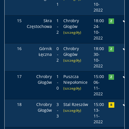
1
10-
2022
15
Skra
1
Chrobry
18:00
Z
Częstochowa
-
Głogów
24-
2
10-
(szczegóły)
2022
16
Górnik
0
Chrobry
18:00
Z
Łęczna
-
Głogów
30-
2
10-
(szczegóły)
2022
17
Chrobry
1
Puszcza
15:00
Z
Głogów
-
Niepołomice
06-
0
11-
(szczegóły)
2022
18
Chrobry
3
Stal Rzeszów
15:00
R
Głogów
-
13-
(szczegóły)
3
11-
2022