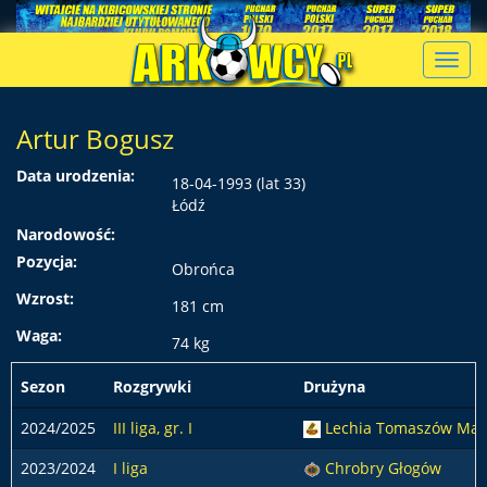
Toggl
navig
Artur Bogusz
Data urodzenia:
18-04-1993 (lat 33)
Łódź
Narodowość:
Pozycja:
Obrońca
Wzrost:
181 cm
Waga:
74 kg
Sezon
Rozgrywki
Drużyna
2024/2025
III liga, gr. I
Lechia Tomaszów Maz
2023/2024
I liga
Chrobry Głogów