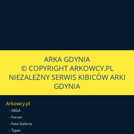
ARKA GDYNIA
© COPYRIGHT ARKOWCY.PL
NIEZALEŻNY SERWIS KIBICÓW ARKI
GDYNIA
Arkowcy.pl
-
SKGA
-
Forum
-
Foto-Galeria
-
Typer