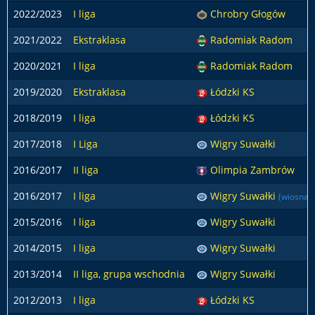
2022/2023
I liga
Chrobry Głogów
2021/2022
Ekstraklasa
Radomiak Radom
2020/2021
I liga
Radomiak Radom
2019/2020
Ekstraklasa
Łódzki KS
2018/2019
I liga
Łódzki KS
2017/2018
I Liga
Wigry Suwałki
2016/2017
II liga
Olimpia Zambrów
2016/2017
I liga
Wigry Suwałki
(wiosna)
2015/2016
I liga
Wigry Suwałki
2014/2015
I liga
Wigry Suwałki
2013/2014
II liga, grupa wschodnia
Wigry Suwałki
2012/2013
I liga
Łódzki KS