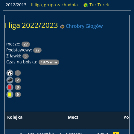
2012/2013
II liga, grupa zachodnia
Tur Turek
I liga 2022/2023
Chrobry Głogów
mecze:
27
Podstawowy:
22
Z ławki:
5
Czas na boisku:
1975 min
1
2
0
6
Kolejka
Mecz
Pods