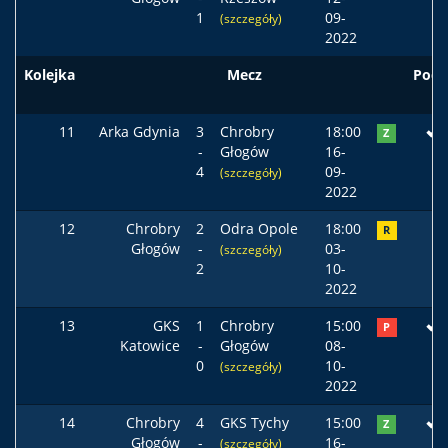
1
09-
(szczegóły)
2022
Kolejka
Mecz
Pods
11
Arka Gdynia
3
Chrobry
18:00
Z
-
Głogów
16-
4
09-
(szczegóły)
2022
12
Chrobry
2
Odra Opole
18:00
R
Głogów
-
03-
(szczegóły)
2
10-
2022
13
GKS
1
Chrobry
15:00
P
Katowice
-
Głogów
08-
0
10-
(szczegóły)
2022
14
Chrobry
4
GKS Tychy
15:00
Z
Głogów
-
16-
(szczegóły)