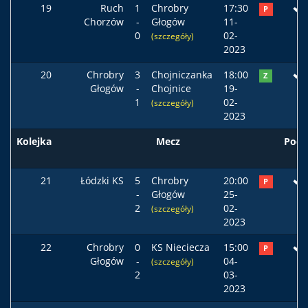
19
Ruch
1
Chrobry
17:30
P
Chorzów
-
Głogów
11-
0
02-
(szczegóły)
2023
20
Chrobry
3
Chojniczanka
18:00
Z
Głogów
-
Chojnice
19-
1
02-
(szczegóły)
2023
Kolejka
Mecz
Pods
21
Łódzki KS
5
Chrobry
20:00
P
-
Głogów
25-
2
02-
(szczegóły)
2023
22
Chrobry
0
KS Nieciecza
15:00
P
Głogów
-
04-
(szczegóły)
2
03-
2023