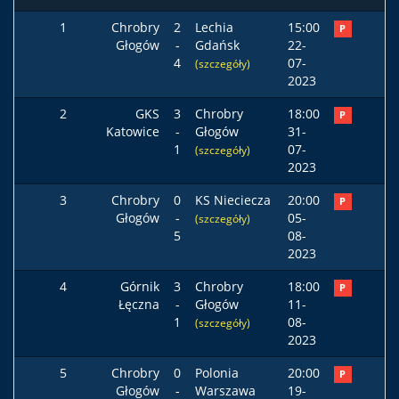
1
Chrobry
2
Lechia
15:00
P
Głogów
-
Gdańsk
22-
4
07-
(szczegóły)
2023
2
GKS
3
Chrobry
18:00
P
Katowice
-
Głogów
31-
1
07-
(szczegóły)
2023
3
Chrobry
0
KS Nieciecza
20:00
P
Głogów
-
05-
(szczegóły)
5
08-
2023
4
Górnik
3
Chrobry
18:00
P
Łęczna
-
Głogów
11-
1
08-
(szczegóły)
2023
5
Chrobry
0
Polonia
20:00
P
Głogów
-
Warszawa
19-