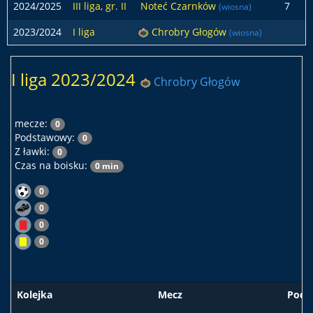
2024/2025
III liga, gr. II
Noteć Czarnków
7
(wiosna)
2023/2024
I liga
Chrobry Głogów
(wiosna)
I liga 2023/2024
Chrobry Głogów
mecze:
0
Podstawowy:
0
Z ławki:
0
Czas na boisku:
0 min
0
0
0
0
Kolejka
Mecz
Pods