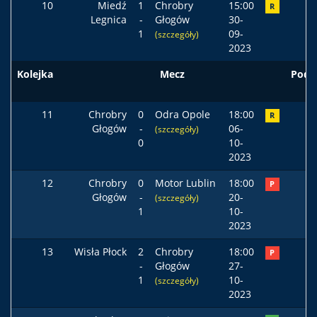
10
Miedź
1
Chrobry
15:00
R
Legnica
-
Głogów
30-
1
09-
(szczegóły)
2023
Kolejka
Mecz
Pods
11
Chrobry
0
Odra Opole
18:00
R
Głogów
-
06-
(szczegóły)
0
10-
2023
12
Chrobry
0
Motor Lublin
18:00
P
Głogów
-
20-
(szczegóły)
1
10-
2023
13
Wisła Płock
2
Chrobry
18:00
P
-
Głogów
27-
1
10-
(szczegóły)
2023