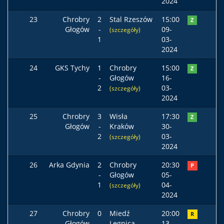
2024
23
Chrobry
2
Stal Rzeszów
15:00
Z
Głogów
-
09-
(szczegóły)
1
03-
2024
24
GKS Tychy
1
Chrobry
15:00
Z
-
Głogów
16-
2
03-
(szczegóły)
2024
25
Chrobry
3
Wisła
17:30
Z
Głogów
-
Kraków
30-
2
03-
(szczegóły)
2024
26
Arka Gdynia
2
Chrobry
20:30
P
-
Głogów
05-
1
04-
(szczegóły)
2024
27
Chrobry
0
Miedź
20:00
R
Głogów
-
Legnica
13-