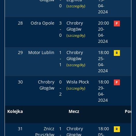
0
04-
(szczegóły)
2024
28
Odra Opole
3
Chrobry
20:00
P
-
Głogów
20-
0
04-
(szczegóły)
2024
29
Motor Lublin
1
Chrobry
18:00
R
-
Głogów
25-
1
04-
(szczegóły)
2024
30
Chrobry
0
Wisła Płock
18:00
P
Głogów
-
29-
(szczegóły)
2
04-
2024
Kolejka
Mecz
Pods
31
Znicz
1
Chrobry
18:00
R
Pruszków
-
Głogów
05-