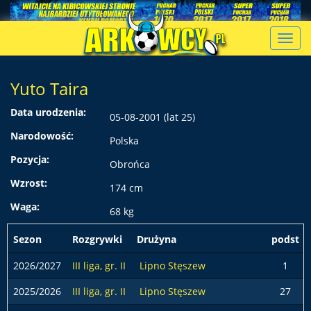
Toggl
navig
Yuto Taira
Data urodzenia:
05-08-2001 (lat 25)
Narodowość:
Polska
Pozycja:
Obrońca
Wzrost:
174 cm
Waga:
68 kg
Sezon
Rozgrywki
Drużyna
podst
2026/2027
III liga, gr. II
Lipno Stęszew
1
2025/2026
III liga, gr. II
Lipno Stęszew
27