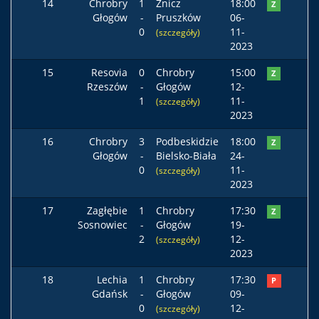
14
Chrobry
1
Znicz
18:00
Z
Głogów
-
Pruszków
06-
0
11-
(szczegóły)
2023
15
Resovia
0
Chrobry
15:00
Z
Rzeszów
-
Głogów
12-
1
11-
(szczegóły)
2023
16
Chrobry
3
Podbeskidzie
18:00
Z
Głogów
-
Bielsko-Biała
24-
0
11-
(szczegóły)
2023
17
Zagłębie
1
Chrobry
17:30
Z
Sosnowiec
-
Głogów
19-
2
12-
(szczegóły)
2023
18
Lechia
1
Chrobry
17:30
P
Gdańsk
-
Głogów
09-
0
12-
(szczegóły)