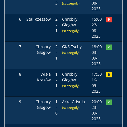
3
08-
(szczegóły)
2023
6
Stal Rzeszów
2
Chrobry
15:00
P
-
Głogów
27-
1
08-
(szczegóły)
2023
7
Chrobry
2
GKS Tychy
18:00
Z
Głogów
-
03-
(szczegóły)
1
09-
2023
8
Wisła
1
Chrobry
17:30
R
Kraków
-
Głogów
16-
1
09-
(szczegóły)
2023
9
Chrobry
1
Arka Gdynia
20:00
Z
Głogów
-
23-
(szczegóły)
0
09-
2023