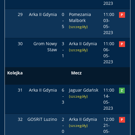
2023
29
Arka II Gdynia
0
Pomezania
11:00
P
-
Malbork
03-
5
05-
(szczegóły)
2023
30
Grom Nowy
3
Arka II Gdynia
11:00
P
Staw
-
06-
(szczegóły)
1
05-
2023
Kolejka
Mecz
Po
31
Arka II Gdynia
6
Jaguar Gdańsk
11:00
Z
-
14-
(szczegóły)
3
05-
2023
32
GOSRiT Luzino
2
Arka II Gdynia
12:00
P
-
21-
(szczegóły)
0
05-