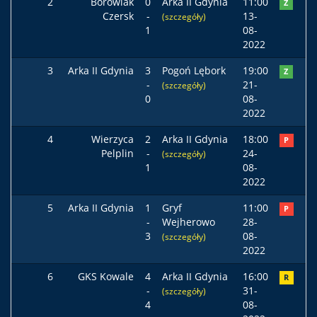
2
Borowiak
0
Arka II Gdynia
11:00
Z
Czersk
-
13-
(szczegóły)
1
08-
2022
3
Arka II Gdynia
3
Pogoń Lębork
19:00
Z
-
21-
(szczegóły)
0
08-
2022
4
Wierzyca
2
Arka II Gdynia
18:00
P
Pelplin
-
24-
(szczegóły)
1
08-
2022
5
Arka II Gdynia
1
Gryf
11:00
P
-
Wejherowo
28-
3
08-
(szczegóły)
2022
6
GKS Kowale
4
Arka II Gdynia
16:00
R
-
31-
(szczegóły)
4
08-