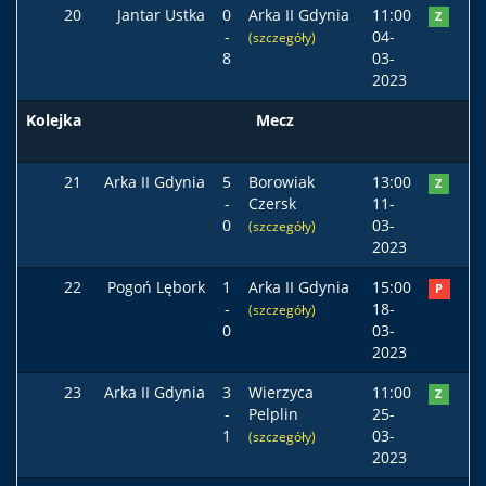
20
Jantar Ustka
0
Arka II Gdynia
11:00
Z
-
04-
(szczegóły)
8
03-
2023
Kolejka
Mecz
Po
21
Arka II Gdynia
5
Borowiak
13:00
Z
-
Czersk
11-
0
03-
(szczegóły)
2023
22
Pogoń Lębork
1
Arka II Gdynia
15:00
P
-
18-
(szczegóły)
0
03-
2023
23
Arka II Gdynia
3
Wierzyca
11:00
Z
-
Pelplin
25-
1
03-
(szczegóły)
2023