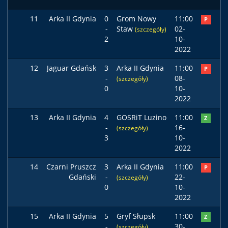
11
Arka II Gdynia
0
Grom Nowy
11:00
P
-
Staw
02-
(szczegóły)
2
10-
2022
12
Jaguar Gdańsk
3
Arka II Gdynia
11:00
P
-
08-
(szczegóły)
0
10-
2022
13
Arka II Gdynia
4
GOSRiT Luzino
11:00
Z
-
16-
(szczegóły)
3
10-
2022
14
Czarni Pruszcz
3
Arka II Gdynia
11:00
P
Gdański
-
22-
(szczegóły)
0
10-
2022
15
Arka II Gdynia
5
Gryf Słupsk
11:00
Z
-
30-
(szczegóły)