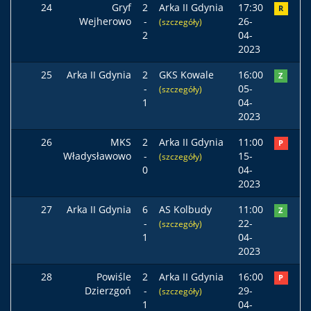
24
Gryf
2
Arka II Gdynia
17:30
R
Wejherowo
-
26-
(szczegóły)
2
04-
2023
25
Arka II Gdynia
2
GKS Kowale
16:00
Z
-
05-
(szczegóły)
1
04-
2023
26
MKS
2
Arka II Gdynia
11:00
P
Władysławowo
-
15-
(szczegóły)
0
04-
2023
27
Arka II Gdynia
6
AS Kolbudy
11:00
Z
-
22-
(szczegóły)
1
04-
2023
28
Powiśle
2
Arka II Gdynia
16:00
P
Dzierzgoń
-
29-
(szczegóły)
1
04-