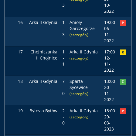
3
10-
2022
16
Arka II Gdynia
1
Anioły
19:00
P
-
Garczegorze
06-
3
11-
(szczegóły)
2022
17
Chojniczanka
1
Arka II Gdynia
17:00
R
II Chojnice
-
12-
(szczegóły)
1
11-
2022
18
Arka II Gdynia
7
Sparta
13:00
Z
-
Sycewice
20-
0
11-
(szczegóły)
2022
19
Bytovia Bytów
2
Arka II Gdynia
18:00
P
-
29-
(szczegóły)
0
03-
2023