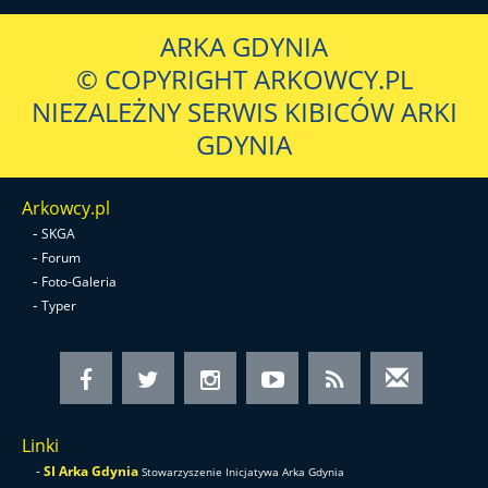
ARKA GDYNIA
© COPYRIGHT ARKOWCY.PL
NIEZALEŻNY SERWIS KIBICÓW ARKI
GDYNIA
Arkowcy.pl
-
SKGA
-
Forum
-
Foto-Galeria
-
Typer
Linki
-
SI Arka Gdynia
Stowarzyszenie Inicjatywa Arka Gdynia