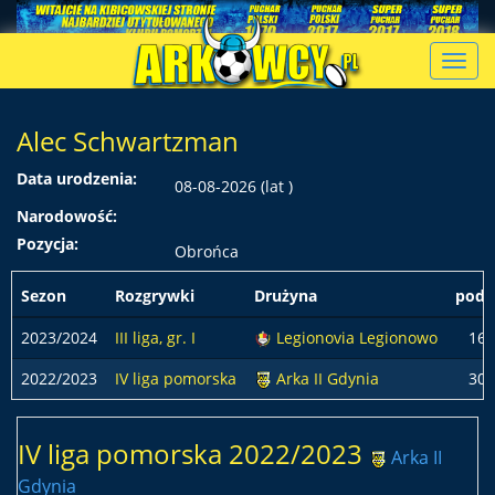
Toggl
navig
Alec Schwartzman
Data urodzenia:
08-08-2026 (lat )
Narodowość:
Pozycja:
Obrońca
Sezon
Rozgrywki
Drużyna
pods
2023/2024
III liga, gr. I
Legionovia Legionowo
16
2022/2023
IV liga pomorska
Arka II Gdynia
30
IV liga pomorska 2022/2023
Arka II
Gdynia