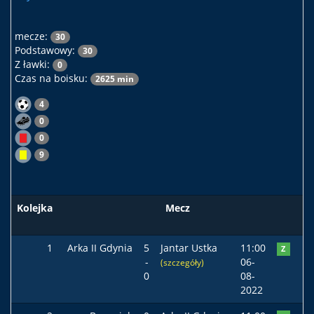
mecze:
30
Podstawowy:
30
Z ławki:
0
Czas na boisku:
2625 min
4
0
0
9
Kolejka
Mecz
Po
1
Arka II Gdynia
5
Jantar Ustka
11:00
Z
-
06-
(szczegóły)
0
08-
2022