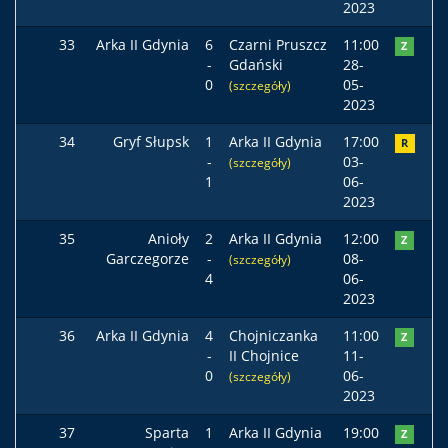
2023
33
Arka II Gdynia
6
Czarni Pruszcz
11:00
Z
-
Gdański
28-
0
05-
(szczegóły)
2023
34
Gryf Słupsk
1
Arka II Gdynia
17:00
R
-
03-
(szczegóły)
1
06-
2023
35
Anioły
2
Arka II Gdynia
12:00
Z
Garczegorze
-
08-
(szczegóły)
4
06-
2023
36
Arka II Gdynia
4
Chojniczanka
11:00
Z
-
II Chojnice
11-
0
06-
(szczegóły)
2023
37
Sparta
1
Arka II Gdynia
19:00
Z