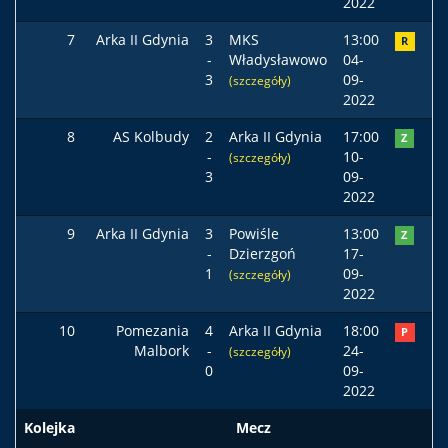
2022
7
Arka II Gdynia
3
MKS
13:00
R
-
Władysławowo
04-
3
09-
(szczegóły)
2022
8
AS Kolbudy
2
Arka II Gdynia
17:00
Z
-
10-
(szczegóły)
3
09-
2022
9
Arka II Gdynia
3
Powiśle
13:00
Z
-
Dzierzgoń
17-
1
09-
(szczegóły)
2022
10
Pomezania
4
Arka II Gdynia
18:00
P
Malbork
-
24-
(szczegóły)
0
09-
2022
Kolejka
Mecz
Po