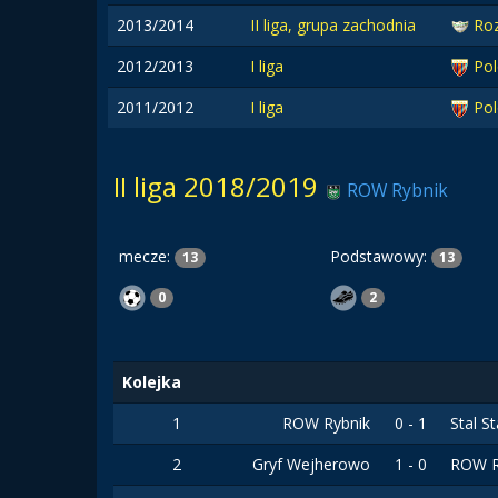
2013/2014
II liga, grupa zachodnia
Ro
2012/2013
I liga
Po
2011/2012
I liga
Po
II liga 2018/2019
ROW Rybnik
mecze:
Podstawowy:
13
13
0
2
Kolejka
1
ROW Rybnik
0 - 1
Stal S
2
Gryf Wejherowo
1 - 0
ROW R