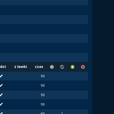
dst
z ławki
czas
90
90
90
90
90
1