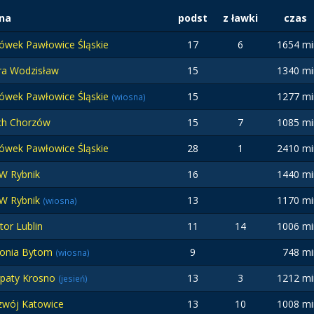
na
podst
z ławki
czas
ówek Pawłowice Śląskie
17
6
1654 mi
ra Wodzisław
15
1340 mi
ówek Pawłowice Śląskie
15
1277 mi
(wiosna)
ch Chorzów
15
7
1085 mi
ówek Pawłowice Śląskie
28
1
2410 mi
W Rybnik
16
1440 mi
W Rybnik
13
1170 mi
(wiosna)
or Lublin
11
14
1006 mi
lonia Bytom
9
748 mi
(wiosna)
rpaty Krosno
13
3
1212 mi
(jesień)
zwój Katowice
13
10
1008 mi