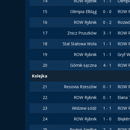
14
ROW Rybnik
1 - 1
Olimpi
15
Olimpia Elbląg
0 - 0
ROW R
16
ROW Rybnik
0 - 2
Rozwó
17
Znicz Pruszków
3 - 1
ROW R
18
Stal Stalowa Wola
1 - 1
ROW R
19
ROW Rybnik
1 - 1
Gryf 
20
Górnik Łęczna
4 - 1
ROW R
Kolejka
21
Resovia Rzeszów
0 - 1
ROW R
22
ROW Rybnik
0 - 1
Elana
23
Widzew Łódź
1 - 1
ROW R
24
ROW Rybnik
1 - 0
Błękit
25
Pogoń Siedlce
2 - 2
ROW R