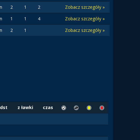
n
2
1
2
Zobacz szczegóły »
n
1
1
4
Zobacz szczegóły »
n
2
1
Zobacz szczegóły »
dst
z ławki
czas