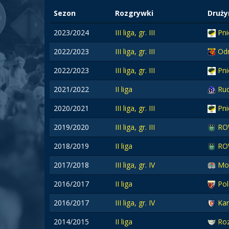
Sezon
Rozgrywki
Druży
2023/2024
III liga, gr. III
Pni
2022/2023
III liga, gr. III
Od
2022/2023
III liga, gr. III
Pni
2021/2022
II liga
Ru
2020/2021
III liga, gr. III
Pni
2019/2020
III liga, gr. III
RO
2018/2019
II liga
RO
2017/2018
III liga, gr. IV
Mot
2016/2017
II liga
Po
2016/2017
III liga, gr. IV
Ka
2014/2015
II liga
Ro