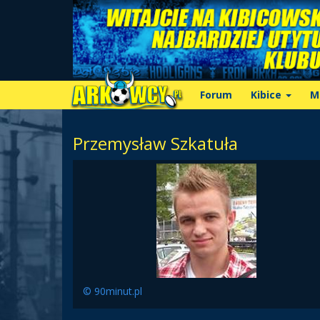
Forum
Kibice
M
Przemysław Szkatuła
© 90minut.pl