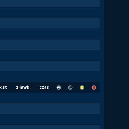
dst
z ławki
czas