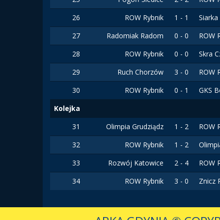
26
ROW Rybnik
1 - 1
Siark
27
Radomiak Radom
0 - 0
ROW R
28
ROW Rybnik
0 - 0
Skra 
29
Ruch Chorzów
3 - 0
ROW R
30
ROW Rybnik
0 - 1
GKS B
Kolejka
31
Olimpia Grudziądz
1 - 2
ROW R
32
ROW Rybnik
1 - 2
Olimpi
33
Rozwój Katowice
2 - 4
ROW R
34
ROW Rybnik
3 - 0
Znicz