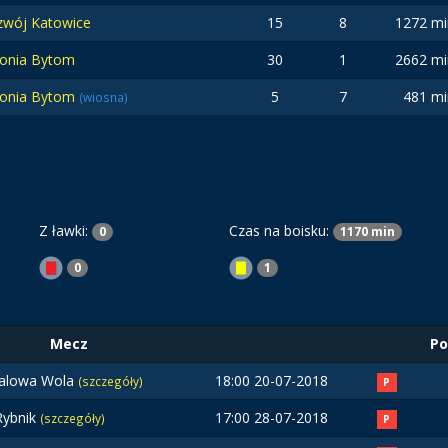
zwój Katowice
15
8
1272 mi
lonia Bytom
30
1
2662 mi
lonia Bytom
5
7
481 mi
(wiosna)
Z ławki:
Czas na boisku:
0
1170 min
0
1
Mecz
Po
talowa Wola
18:00 20-07-2018
(szczegóły)
P
ybnik
17:00 28-07-2018
(szczegóły)
P