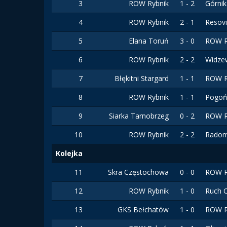
3
ROW Rybnik
1 - 2
Górni
4
ROW Rybnik
2 - 1
Resov
5
Elana Toruń
3 - 0
ROW R
6
ROW Rybnik
2 - 2
Widze
7
Błękitni Stargard
1 - 1
ROW R
8
ROW Rybnik
1 - 1
Pogoń
9
Siarka Tarnobrzeg
0 - 2
ROW R
10
ROW Rybnik
2 - 2
Radom
Kolejka
11
Skra Częstochowa
0 - 0
ROW R
12
ROW Rybnik
1 - 0
Ruch 
13
GKS Bełchatów
1 - 0
ROW R