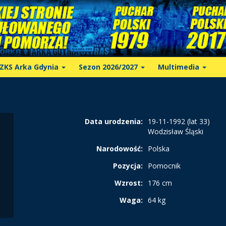
ZKS Arka Gdynia
Sezon 2026/2027
Multimedia
Data urodzenia:
19-11-1992 (lat 33)
Wodzisław Śląski
Narodowość:
Polska
Pozycja:
Pomocnik
Wzrost:
176 cm
Waga:
64 kg