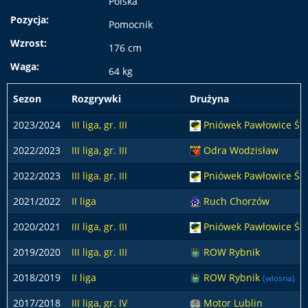
Polska
Pozycja:
Pomocnik
Wzrost:
176 cm
Waga:
64 kg
Sezon
Rozgrywki
Drużyna
2023/2024
III liga, gr. III
Pniówek Pawłowice Ślą
2022/2023
III liga, gr. III
Odra Wodzisław
2022/2023
III liga, gr. III
Pniówek Pawłowice Śl
2021/2022
II liga
Ruch Chorzów
2020/2021
III liga, gr. III
Pniówek Pawłowice Ślą
2019/2020
III liga, gr. III
ROW Rybnik
2018/2019
II liga
ROW Rybnik
(wiosna)
2017/2018
III liga, gr. IV
Motor Lublin