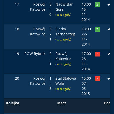
17
Rozwój
5
Nadwiślan
13:00
Z
Katowice
-
Góra
15-
0
11-
(szczegóły)
2014
18
Rozwój
3
Siarka
13:00
Z
Katowice
-
Tarnobrzeg
22-
1
11-
(szczegóły)
2014
19
ROW Rybnik
2
Rozwój
17:00
P
-
Katowice
28-
1
11-
(szczegóły)
2014
20
Rozwój
1
Stal Stalowa
15:00
P
Katowice
-
Wola
07-
5
03-
(szczegóły)
2015
Kolejka
Mecz
Pods