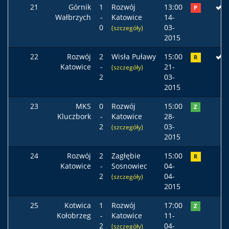
21
Górnik
1
Rozwój
13:00
P
Wałbrzych
-
Katowice
14-
0
03-
(szczegóły)
2015
22
Rozwój
2
Wisła Puławy
15:00
R
Katowice
-
21-
(szczegóły)
2
03-
2015
23
MKS
0
Rozwój
15:00
Z
Kluczbork
-
Katowice
28-
2
03-
(szczegóły)
2015
24
Rozwój
2
Zagłębie
15:00
R
Katowice
-
Sosnowiec
04-
2
04-
(szczegóły)
2015
25
Kotwica
1
Rozwój
17:00
Z
Kołobrzeg
-
Katowice
11-
2
04-
(szczegóły)