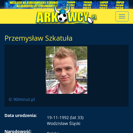
Toggl
navig
Przemysław Szkatuła
© 90minut.pl
Data urodzenia:
19-11-1992 (lat 33)
Wodzisław Śląski
Narodowość: