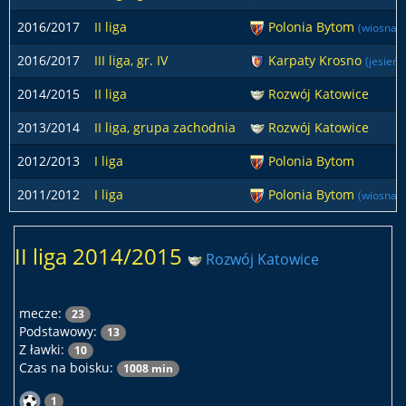
2016/2017
II liga
Polonia Bytom
(wiosna)
2016/2017
III liga, gr. IV
Karpaty Krosno
(jesień)
2014/2015
II liga
Rozwój Katowice
2013/2014
II liga, grupa zachodnia
Rozwój Katowice
2012/2013
I liga
Polonia Bytom
2011/2012
I liga
Polonia Bytom
(wiosna)
II liga 2014/2015
Rozwój Katowice
mecze:
23
Podstawowy:
13
Z ławki:
10
Czas na boisku:
1008 min
1