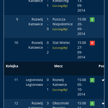
Katowice
-
Kołobrzeg
13-
1
09-
(szczegóły)
2014
9
Rozwój
1
Puszcza
15:00
Z
Katowice
-
Niepołomice
20-
0
09-
(szczegóły)
2014
10
Rozwój
0
Stal Mielec
15:00
P
Katowice
-
27-
(szczegóły)
2
09-
2014
Kolejka
Mecz
Pods
11
Legionovia
0
Rozwój
15:00
Z
Legionowo
-
Katowice
05-
1
10-
(szczegóły)
2014
12
Rozwój
3
Okocimski
15:00
Z
Katowice
-
Brzesko
11-