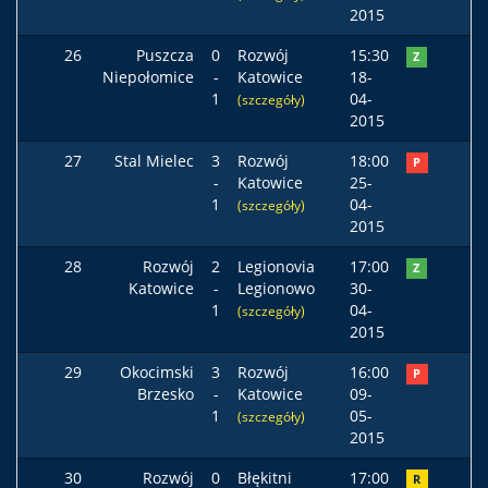
2015
26
Puszcza
0
Rozwój
15:30
Z
Niepołomice
-
Katowice
18-
1
04-
(szczegóły)
2015
27
Stal Mielec
3
Rozwój
18:00
P
-
Katowice
25-
1
04-
(szczegóły)
2015
28
Rozwój
2
Legionovia
17:00
Z
Katowice
-
Legionowo
30-
1
04-
(szczegóły)
2015
29
Okocimski
3
Rozwój
16:00
P
Brzesko
-
Katowice
09-
1
05-
(szczegóły)
2015
30
Rozwój
0
Błękitni
17:00
R