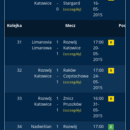
Katowice
-
Stargard
16-
0
05-
(szczegóły)
2015
Kolejka
Mecz
Pods
31
Limanovia
1
Rozwój
17:00
R
Limanowa
-
Katowice
20-
1
05-
(szczegóły)
2015
32
Rozwój
1
Raków
17:00
R
Katowice
-
Częstochowa
24-
1
05-
(szczegóły)
2015
33
Rozwój
1
Znicz
16:00
R
Katowice
-
Pruszków
31-
1
05-
(szczegóły)
2015
34
Nadwiślan
1
Rozwój
17:00
Z