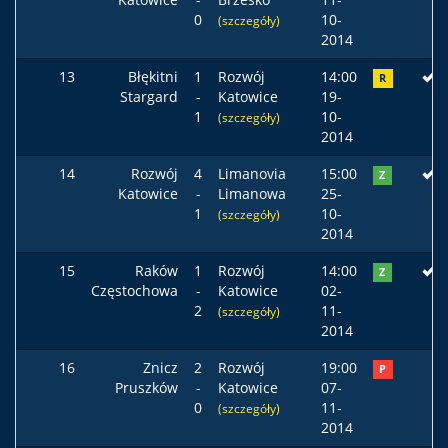
0
10-
(szczegóły)
2014
13
Błękitni
1
Rozwój
14:00
R
Stargard
-
Katowice
19-
1
10-
(szczegóły)
2014
14
Rozwój
4
Limanovia
15:00
Z
Katowice
-
Limanowa
25-
1
10-
(szczegóły)
2014
15
Raków
1
Rozwój
14:00
Z
Częstochowa
-
Katowice
02-
2
11-
(szczegóły)
2014
16
Znicz
2
Rozwój
19:00
P
Pruszków
-
Katowice
07-
0
11-
(szczegóły)
2014