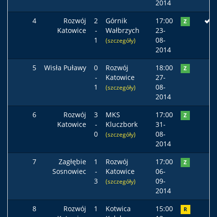
2014
4
Rozwój
2
Górnik
17:00
Z
Katowice
-
Wałbrzych
23-
1
08-
(szczegóły)
2014
5
Wisła Puławy
0
Rozwój
18:00
Z
-
Katowice
27-
1
08-
(szczegóły)
2014
6
Rozwój
3
MKS
17:00
Z
Katowice
-
Kluczbork
31-
0
08-
(szczegóły)
2014
7
Zagłębie
1
Rozwój
17:00
Z
Sosnowiec
-
Katowice
06-
3
09-
(szczegóły)
2014
8
Rozwój
1
Kotwica
15:00
R