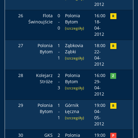
2012
26
Flota
0
Polonia
16:00
R
Świnoujście
-
Bytom
18-
0
04-
(szczegóły)
2012
27
Polonia
1
Ząbkovia
18:00
R
Bytom
-
Ząbki
22-
1
04-
(szczegóły)
2012
28
Kolejarz
2
Polonia
16:00
Z
Stróże
-
Bytom
29-
3
04-
(szczegóły)
2012
29
Polonia
1
Górnik
19:00
R
Bytom
-
Łęczna
04-
1
05-
(szczegóły)
2012
30
GKS
2
Polonia
19:00
P