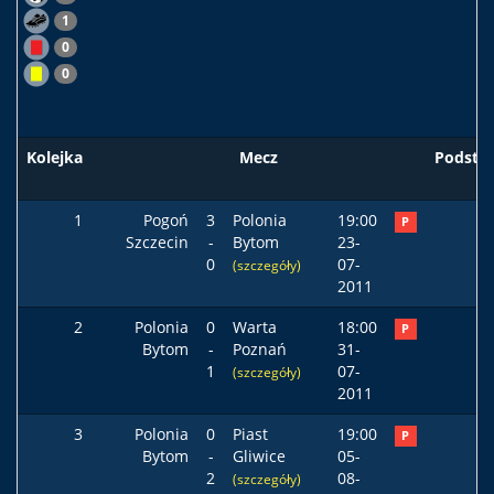
1
0
0
Kolejka
Mecz
Podst
1
Pogoń
3
Polonia
19:00
P
Szczecin
-
Bytom
23-
0
07-
(szczegóły)
2011
2
Polonia
0
Warta
18:00
P
Bytom
-
Poznań
31-
1
07-
(szczegóły)
2011
3
Polonia
0
Piast
19:00
P
Bytom
-
Gliwice
05-
2
08-
(szczegóły)