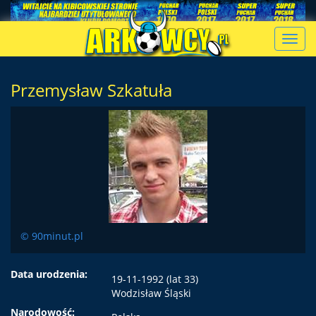
Toggl
navig
Przemysław Szkatuła
© 90minut.pl
Data urodzenia:
19-11-1992 (lat 33)
Wodzisław Śląski
Narodowość: