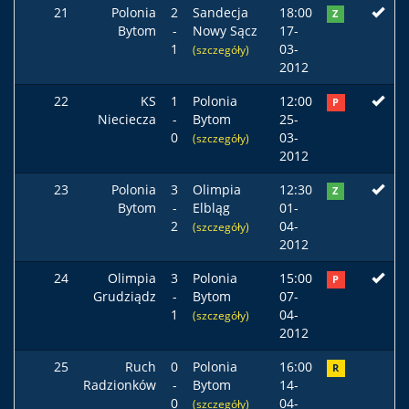
21
Polonia
2
Sandecja
18:00
Z
Bytom
-
Nowy Sącz
17-
1
03-
(szczegóły)
2012
22
KS
1
Polonia
12:00
P
Nieciecza
-
Bytom
25-
0
03-
(szczegóły)
2012
23
Polonia
3
Olimpia
12:30
Z
Bytom
-
Elbląg
01-
2
04-
(szczegóły)
2012
24
Olimpia
3
Polonia
15:00
P
Grudziądz
-
Bytom
07-
1
04-
(szczegóły)
2012
25
Ruch
0
Polonia
16:00
R
Radzionków
-
Bytom
14-
0
04-
(szczegóły)