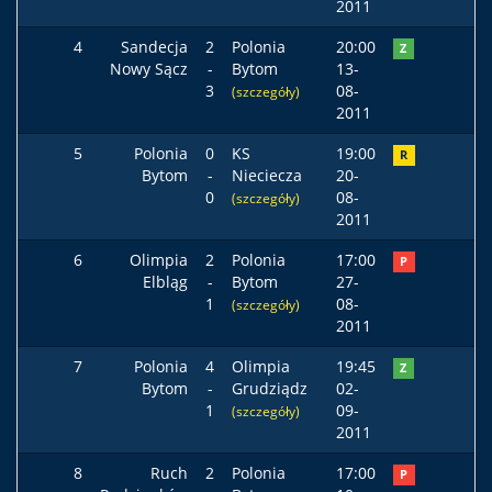
2011
4
Sandecja
2
Polonia
20:00
Z
Nowy Sącz
-
Bytom
13-
3
08-
(szczegóły)
2011
5
Polonia
0
KS
19:00
R
Bytom
-
Nieciecza
20-
0
08-
(szczegóły)
2011
6
Olimpia
2
Polonia
17:00
P
Elbląg
-
Bytom
27-
1
08-
(szczegóły)
2011
7
Polonia
4
Olimpia
19:45
Z
Bytom
-
Grudziądz
02-
1
09-
(szczegóły)
2011
8
Ruch
2
Polonia
17:00
P