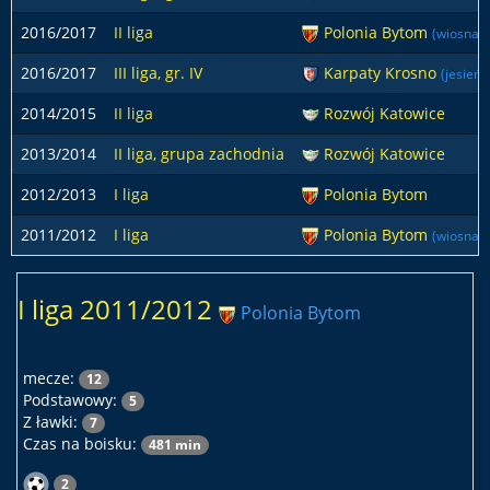
2016/2017
II liga
Polonia Bytom
(wiosna)
2016/2017
III liga, gr. IV
Karpaty Krosno
(jesień)
2014/2015
II liga
Rozwój Katowice
2013/2014
II liga, grupa zachodnia
Rozwój Katowice
2012/2013
I liga
Polonia Bytom
2011/2012
I liga
Polonia Bytom
(wiosna)
I liga 2011/2012
Polonia Bytom
mecze:
12
Podstawowy:
5
Z ławki:
7
Czas na boisku:
481 min
2