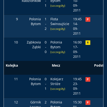
Radzionków
-
Bytom
10-
1
09-
(szczegóły)
2011
9
Polonia
1
Flota
19:45
P
Bytom
-
Świnoujście
14-
2
09-
(szczegóły)
2011
10
Ząbkovia
0
Polonia
16:00
R
Ząbki
-
Bytom
17-
0
09-
(szczegóły)
2011
Kolejka
Mecz
Podst
11
Polonia
0
Kolejarz
19:45
P
Bytom
-
Stróże
23-
1
09-
(szczegóły)
2011
12
Górnik
2
Polonia
15:30
P
Łęczna
-
Bytom
01-