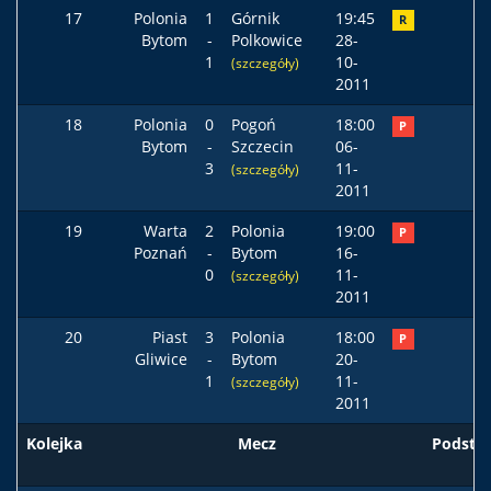
17
Polonia
1
Górnik
19:45
R
Bytom
-
Polkowice
28-
1
10-
(szczegóły)
2011
18
Polonia
0
Pogoń
18:00
P
Bytom
-
Szczecin
06-
3
11-
(szczegóły)
2011
19
Warta
2
Polonia
19:00
P
Poznań
-
Bytom
16-
0
11-
(szczegóły)
2011
20
Piast
3
Polonia
18:00
P
Gliwice
-
Bytom
20-
1
11-
(szczegóły)
2011
Kolejka
Mecz
Podst