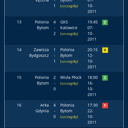
1
10-
(szczegóły)
2011
13
Polonia
4
GKS
19:45
Z
Bytom
-
Katowice
07-
2
10-
(szczegóły)
2011
14
Zawisza
1
Polonia
20:15
R
Bydgoszcz
-
Bytom
12-
1
10-
(szczegóły)
2011
15
Polonia
2
Wisła Płock
18:00
Z
Bytom
-
16-
(szczegóły)
0
10-
2011
16
Arka
4
Polonia
17:30
P
Gdynia
-
Bytom
22-
0
10-
(szczegóły)
2011