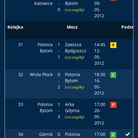
Katowice
-
Bytom
09-
0
05-
(szczegóły)
2012
Kolejka
Mecz
Podst
31
Polonia
1
Zawisza
14:45
R
Bytom
-
Bydgoszcz
12-
1
05-
(szczegóły)
2012
32
Wisła Płock
0
Polonia
18:30
Z
-
Bytom
16-
2
05-
(szczegóły)
2012
33
Polonia
1
Arka
17:00
P
Bytom
-
Gdynia
20-
3
05-
(szczegóły)
2012
34
Górnik
0
Polonia
17:00
Z