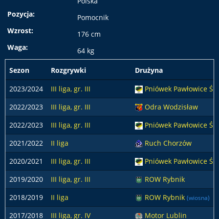
Polska
Pozycja:
Pomocnik
Wzrost:
176 cm
Waga:
64 kg
Sezon
Rozgrywki
Drużyna
2023/2024
III liga, gr. III
Pniówek Pawłowice Ślą
2022/2023
III liga, gr. III
Odra Wodzisław
2022/2023
III liga, gr. III
Pniówek Pawłowice Śl
2021/2022
II liga
Ruch Chorzów
2020/2021
III liga, gr. III
Pniówek Pawłowice Ślą
2019/2020
III liga, gr. III
ROW Rybnik
2018/2019
II liga
ROW Rybnik
(wiosna)
2017/2018
III liga, gr. IV
Motor Lublin