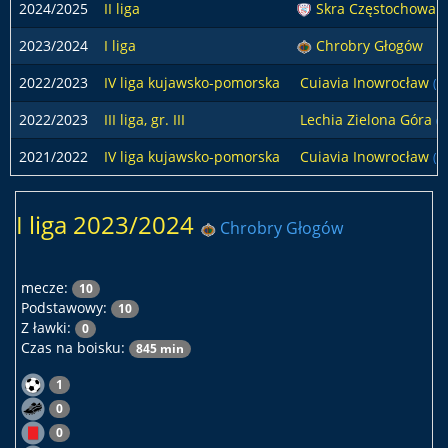
2024/2025
II liga
Skra Częstochowa
(
2023/2024
I liga
Chrobry Głogów
2022/2023
IV liga kujawsko-pomorska
Cuiavia Inowrocław
(w
2022/2023
III liga, gr. III
Lechia Zielona Góra
(j
2021/2022
IV liga kujawsko-pomorska
Cuiavia Inowrocław
(w
I liga 2023/2024
Chrobry Głogów
mecze:
10
Podstawowy:
10
Z ławki:
0
Czas na boisku:
845 min
1
0
0