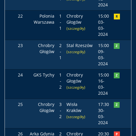
2024
22
Polonia
1
Chrobry
15:00
R
Warszawa
-
Głogów
03-
1
03-
(szczegóły)
2024
23
Chrobry
2
Stal Rzeszów
15:00
Z
Głogów
-
09-
(szczegóły)
1
03-
2024
24
GKS Tychy
1
Chrobry
15:00
Z
-
Głogów
16-
2
03-
(szczegóły)
2024
25
Chrobry
3
Wisła
17:30
Z
Głogów
-
Kraków
30-
2
03-
(szczegóły)
2024
26
Arka Gdynia
2
Chrobry
20:30
P