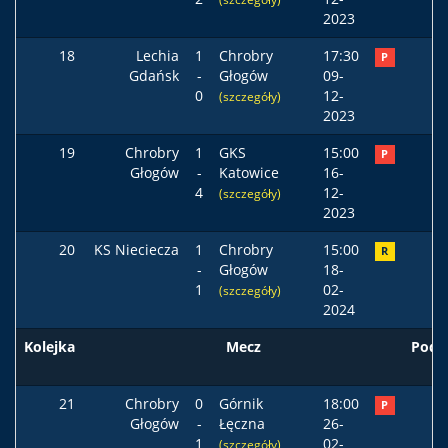
2023
18
Lechia
1
Chrobry
17:30
P
Gdańsk
-
Głogów
09-
0
12-
(szczegóły)
2023
19
Chrobry
1
GKS
15:00
P
Głogów
-
Katowice
16-
4
12-
(szczegóły)
2023
20
KS Nieciecza
1
Chrobry
15:00
R
-
Głogów
18-
1
02-
(szczegóły)
2024
Kolejka
Mecz
Pods
21
Chrobry
0
Górnik
18:00
P
Głogów
-
Łęczna
26-
1
02-
(szczegóły)