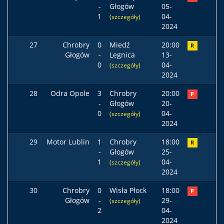
-
Głogów
05-
1
04-
(szczegóły)
2024
27
Chrobry
0
Miedź
20:00
R
Głogów
-
Legnica
13-
0
04-
(szczegóły)
2024
28
Odra Opole
3
Chrobry
20:00
P
-
Głogów
20-
0
04-
(szczegóły)
2024
29
Motor Lublin
1
Chrobry
18:00
R
-
Głogów
25-
1
04-
(szczegóły)
2024
30
Chrobry
0
Wisła Płock
18:00
P
Głogów
-
29-
(szczegóły)
2
04-
2024