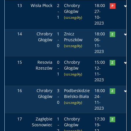
13
Wisła Płock
2
Chrobry
18:00
P
-
Głogów
27-
1
10-
(szczegóły)
2023
14
Chrobry
1
Znicz
18:00
Z
Głogów
-
Pruszków
06-
0
11-
(szczegóły)
2023
15
Resovia
0
Chrobry
15:00
Z
Rzeszów
-
Głogów
12-
1
11-
(szczegóły)
2023
16
Chrobry
3
Podbeskidzie
18:00
Z
Głogów
-
Bielsko-Biała
24-
0
11-
(szczegóły)
2023
17
Zagłębie
1
Chrobry
17:30
Z
Sosnowiec
-
Głogów
19-
2
12-
(szczegóły)