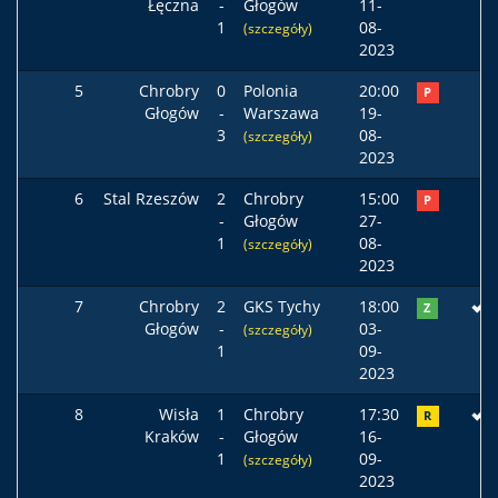
Łęczna
-
Głogów
11-
1
08-
(szczegóły)
2023
5
Chrobry
0
Polonia
20:00
P
Głogów
-
Warszawa
19-
3
08-
(szczegóły)
2023
6
Stal Rzeszów
2
Chrobry
15:00
P
-
Głogów
27-
1
08-
(szczegóły)
2023
7
Chrobry
2
GKS Tychy
18:00
Z
Głogów
-
03-
(szczegóły)
1
09-
2023
8
Wisła
1
Chrobry
17:30
R
Kraków
-
Głogów
16-
1
09-
(szczegóły)
2023