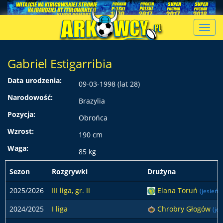
Toggl
navig
Gabriel Estigarribia
Data urodzenia:
09-03-1998 (lat 28)
Narodowość:
Brazylia
Pozycja:
Obrońca
Wzrost:
190 cm
Waga:
85 kg
Sezon
Rozgrywki
Drużyna
2025/2026
III liga, gr. II
Elana Toruń
(jesień)
2024/2025
I liga
Chrobry Głogów
(jes