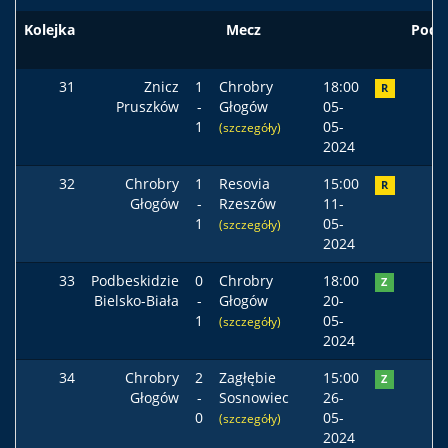
Kolejka
Mecz
Pods
31
Znicz
1
Chrobry
18:00
R
Pruszków
-
Głogów
05-
1
05-
(szczegóły)
2024
32
Chrobry
1
Resovia
15:00
R
Głogów
-
Rzeszów
11-
1
05-
(szczegóły)
2024
33
Podbeskidzie
0
Chrobry
18:00
Z
Bielsko-Biała
-
Głogów
20-
1
05-
(szczegóły)
2024
34
Chrobry
2
Zagłębie
15:00
Z
Głogów
-
Sosnowiec
26-
0
05-
(szczegóły)
2024