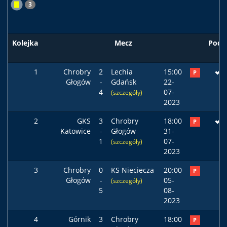
3
Kolejka
Mecz
Pods
1
Chrobry
2
Lechia
15:00
P
Głogów
-
Gdańsk
22-
4
07-
(szczegóły)
2023
2
GKS
3
Chrobry
18:00
P
Katowice
-
Głogów
31-
1
07-
(szczegóły)
2023
3
Chrobry
0
KS Nieciecza
20:00
P
Głogów
-
05-
(szczegóły)
5
08-
2023
4
Górnik
3
Chrobry
18:00
P