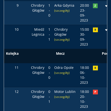
9
Chrobry
1
Arka Gdynia
20:00
Z
Głogów
-
23-
(szczegóły)
0
09-
2023
10
Miedź
1
Chrobry
15:00
R
Legnica
-
Głogów
30-
1
09-
(szczegóły)
2023
Kolejka
Mecz
Pods
11
Chrobry
0
Odra Opole
18:00
R
Głogów
-
06-
(szczegóły)
0
10-
2023
12
Chrobry
0
Motor Lublin
18:00
P
Głogów
-
20-
(szczegóły)
1
10-
2023