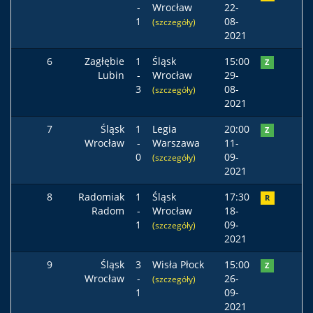
-
Wrocław
22-
1
08-
(szczegóły)
2021
6
Zagłębie
1
Śląsk
15:00
Z
Lubin
-
Wrocław
29-
3
08-
(szczegóły)
2021
7
Śląsk
1
Legia
20:00
Z
Wrocław
-
Warszawa
11-
0
09-
(szczegóły)
2021
8
Radomiak
1
Śląsk
17:30
R
Radom
-
Wrocław
18-
1
09-
(szczegóły)
2021
9
Śląsk
3
Wisła Płock
15:00
Z
Wrocław
-
26-
(szczegóły)
1
09-
2021