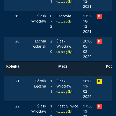
1
12-
(szczegóły)
2021
19
Śląsk
0
Cracovia
17:30
P
Wrocław
-
18-
(szczegóły)
2
12-
2021
20
Lechia
2
Śląsk
20:00
P
Gdańsk
-
Wrocław
05-
0
02-
(szczegóły)
2022
Kolejka
Mecz
Pods
21
Górnik
1
Śląsk
18:00
R
Łęczna
-
Wrocław
11-
1
02-
(szczegóły)
2022
22
Śląsk
1
Piast Gliwice
17:30
P
Wrocław
-
19-
(szczegóły)