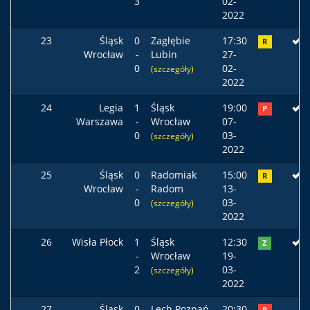
3
02-
2022
23
Śląsk
0
Zagłębie
17:30
R
Wrocław
-
Lubin
27-
0
02-
(szczegóły)
2022
24
Legia
1
Śląsk
19:00
P
Warszawa
-
Wrocław
07-
0
03-
(szczegóły)
2022
25
Śląsk
0
Radomiak
15:00
R
Wrocław
-
Radom
13-
0
03-
(szczegóły)
2022
26
Wisła Płock
1
Śląsk
12:30
Z
-
Wrocław
19-
2
03-
(szczegóły)
2022
27
Śląsk
0
Lech Poznań
20:30