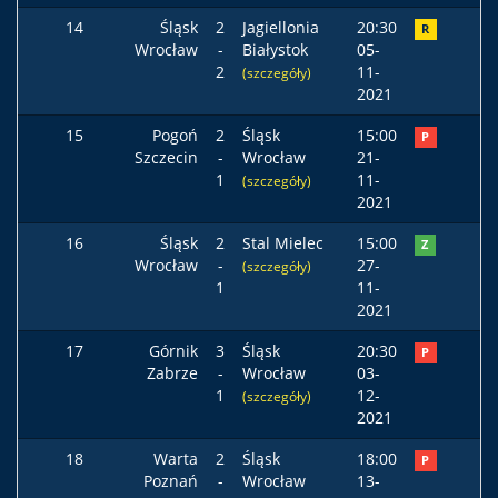
14
Śląsk
2
Jagiellonia
20:30
R
Wrocław
-
Białystok
05-
2
11-
(szczegóły)
2021
15
Pogoń
2
Śląsk
15:00
P
Szczecin
-
Wrocław
21-
1
11-
(szczegóły)
2021
16
Śląsk
2
Stal Mielec
15:00
Z
Wrocław
-
27-
(szczegóły)
1
11-
2021
17
Górnik
3
Śląsk
20:30
P
Zabrze
-
Wrocław
03-
1
12-
(szczegóły)
2021
18
Warta
2
Śląsk
18:00
P
Poznań
-
Wrocław
13-