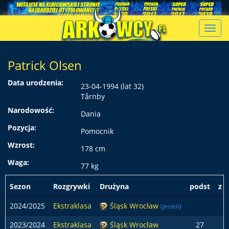
Toggl
navig
Patrick Olsen
Data urodzenia:
23-04-1994 (lat 32)
Tårnby
Narodowość:
Dania
Pozycja:
Pomocnik
Wzrost:
178 cm
Waga:
77 kg
Sezon
Rozgrywki
Drużyna
podst
z ł
2024/2025
Ekstraklasa
Śląsk Wrocław
(jesień)
2023/2024
Ekstraklasa
Śląsk Wrocław
27