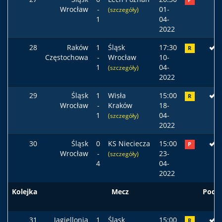
P
Wrocław
-
01-
(szczegóły)
1
04-
2022
28
Raków
1
Śląsk
17:30
R
Częstochowa
-
Wrocław
10-
1
04-
(szczegóły)
2022
29
Śląsk
1
Wisła
15:00
R
Wrocław
-
Kraków
18-
1
04-
(szczegóły)
2022
30
Śląsk
0
KS Nieciecza
15:00
P
Wrocław
-
23-
(szczegóły)
4
04-
2022
Kolejka
Mecz
Pods
31
Jagiellonia
1
Śląsk
15:00
R