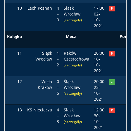
10
Lech Poznań
4
Śląsk
17:30
P
-
Wrocław
02-
0
10-
(szczegóły)
2021
Kolejka
Mecz
Pods
11
Śląsk
1
Raków
20:00
P
Wrocław
-
Częstochowa
16-
2
10-
(szczegóły)
2021
12
Wisła
0
Śląsk
20:00
Z
Kraków
-
Wrocław
23-
5
10-
(szczegóły)
2021
13
KS Nieciecza
4
Śląsk
12:30
P
-
Wrocław
30-
3
10-
(szczegóły)
2021