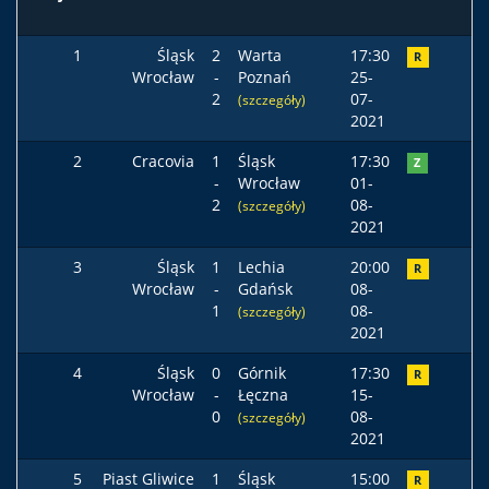
1
Śląsk
2
Warta
17:30
R
Wrocław
-
Poznań
25-
2
07-
(szczegóły)
2021
2
Cracovia
1
Śląsk
17:30
Z
-
Wrocław
01-
2
08-
(szczegóły)
2021
3
Śląsk
1
Lechia
20:00
R
Wrocław
-
Gdańsk
08-
1
08-
(szczegóły)
2021
4
Śląsk
0
Górnik
17:30
R
Wrocław
-
Łęczna
15-
0
08-
(szczegóły)
2021
5
Piast Gliwice
1
Śląsk
15:00
R