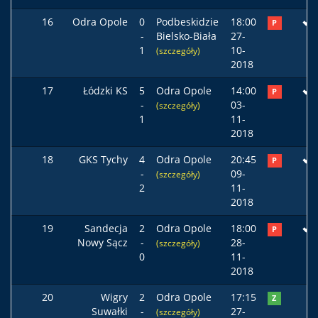
16
Odra Opole
0
Podbeskidzie
18:00
P
-
Bielsko-Biała
27-
1
10-
(szczegóły)
2018
17
Łódzki KS
5
Odra Opole
14:00
P
-
03-
(szczegóły)
1
11-
2018
18
GKS Tychy
4
Odra Opole
20:45
P
-
09-
(szczegóły)
2
11-
2018
19
Sandecja
2
Odra Opole
18:00
P
Nowy Sącz
-
28-
(szczegóły)
0
11-
2018
20
Wigry
2
Odra Opole
17:15
Z
Suwałki
-
27-
(szczegóły)