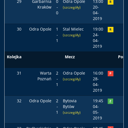
29
Garbarnia
0
Odra Opole
13:00
R
Kraków
-
20-
(szczegóły)
0
04-
2019
30
Odra Opole
1
Stal Mielec
19:00
R
-
24-
(szczegóły)
1
04-
2019
Kolejka
Mecz
Pods
31
Warta
2
Odra Opole
16:00
P
Poznań
-
28-
(szczegóły)
1
04-
2019
32
Odra Opole
2
Bytovia
19:45
Z
-
Bytów
04-
1
05-
(szczegóły)
2019