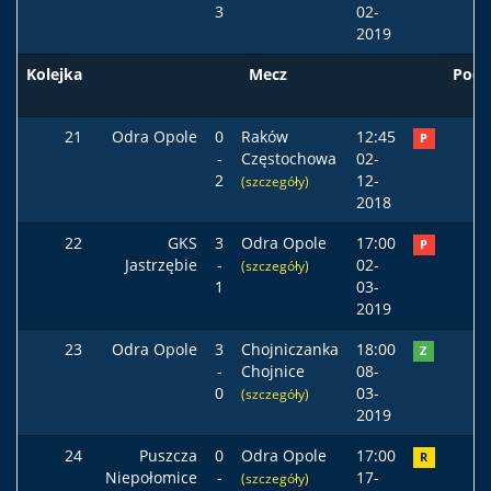
3
02-
2019
Kolejka
Mecz
Pods
21
Odra Opole
0
Raków
12:45
P
-
Częstochowa
02-
2
12-
(szczegóły)
2018
22
GKS
3
Odra Opole
17:00
P
Jastrzębie
-
02-
(szczegóły)
1
03-
2019
23
Odra Opole
3
Chojniczanka
18:00
Z
-
Chojnice
08-
0
03-
(szczegóły)
2019
24
Puszcza
0
Odra Opole
17:00
R
Niepołomice
-
17-
(szczegóły)