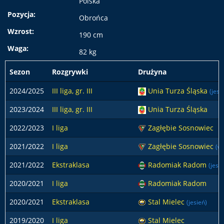
Polska
Pozycja:
Obrońca
Wzrost:
190 cm
Waga:
82 kg
Sezon
Rozgrywki
Drużyna
2024/2025
III liga, gr. III
Unia Turza Śląska
(jesi
2023/2024
III liga, gr. III
Unia Turza Śląska
2022/2023
I liga
Zagłębie Sosnowiec
2021/2022
I liga
Zagłębie Sosnowiec
(w
2021/2022
Ekstraklasa
Radomiak Radom
(jesie
2020/2021
I liga
Radomiak Radom
2020/2021
Ekstraklasa
Stal Mielec
(jesień)
2019/2020
I liga
Stal Mielec