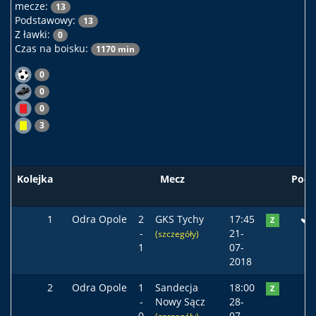
mecze:
13
Podstawowy:
13
Z ławki:
0
Czas na boisku:
1170 min
0
0
0
3
Kolejka
Mecz
Pods
1
Odra Opole
2
GKS Tychy
17:45
Z
-
21-
(szczegóły)
1
07-
2018
2
Odra Opole
1
Sandecja
18:00
Z
-
Nowy Sącz
28-
0
07-