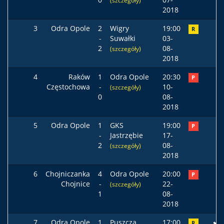
(szczegóły)
2018
3
Odra Opole
2
Wigry
19:00
R
-
Suwałki
03-
2
08-
(szczegóły)
2018
4
Raków
1
Odra Opole
20:30
P
Częstochowa
-
10-
(szczegóły)
0
08-
2018
5
Odra Opole
1
GKS
19:00
P
-
Jastrzębie
17-
2
08-
(szczegóły)
2018
6
Chojniczanka
4
Odra Opole
20:00
P
Chojnice
-
22-
(szczegóły)
1
08-
2018
7
Odra Opole
1
Puszcza
17:00
R