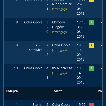
-
Niepołomice
26-
1
08-
(szczegóły)
2018
8
Odra Opole
3
Chrobry
17:45
Z
-
Głogów
31-
0
08-
(szczegóły)
2018
9
GKS
2
Odra Opole
19:00
R
Katowice
-
19-
(szczegóły)
2
09-
2018
10
Odra Opole
4
KS Nieciecza
19:00
Z
-
14-
(szczegóły)
1
09-
2018
Kolejka
Mecz
Pods
11
Stomil
2
Odra Opole
19:00
P