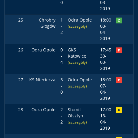
0
03-
2019
25
Chrobry
1
Odra Opole
18:00
Z
Głogów
-
03-
(szczegóły)
2
04-
2019
26
Odra Opole
0
GKS
17:45
P
-
Katowice
30-
4
03-
(szczegóły)
2019
27
KS Nieciecza
3
Odra Opole
18:00
P
-
07-
(szczegóły)
0
04-
2019
28
Odra Opole
2
Stomil
17:00
R
-
Olsztyn
13-
2
04-
(szczegóły)
2019