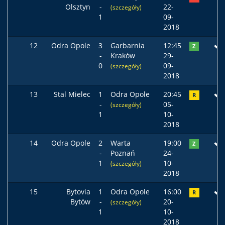
Olsztyn
-
22-
(szczegóły)
1
09-
2018
12
Odra Opole
3
Garbarnia
12:45
Z
-
Kraków
29-
0
09-
(szczegóły)
2018
13
Stal Mielec
1
Odra Opole
20:45
R
-
05-
(szczegóły)
1
10-
2018
14
Odra Opole
2
Warta
19:00
Z
-
Poznań
24-
1
10-
(szczegóły)
2018
15
Bytovia
1
Odra Opole
16:00
R
Bytów
-
20-
(szczegóły)
1
10-
2018