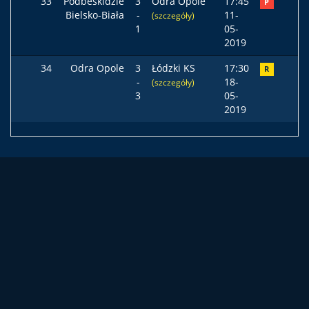
33
Podbeskidzie
3
Odra Opole
17:45
P
Bielsko-Biała
-
11-
(szczegóły)
1
05-
2019
34
Odra Opole
3
Łódzki KS
17:30
R
-
18-
(szczegóły)
3
05-
2019