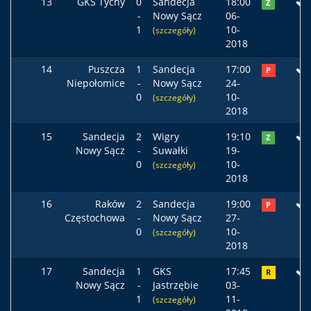
13
GKS Tychy
0
Sandecja
18:00
Z
-
Nowy Sącz
06-
1
10-
(szczegóły)
2018
14
Puszcza
1
Sandecja
17:00
P
Niepołomice
-
Nowy Sącz
24-
0
10-
(szczegóły)
2018
15
Sandecja
2
Wigry
19:10
Z
Nowy Sącz
-
Suwałki
19-
0
10-
(szczegóły)
2018
16
Raków
2
Sandecja
19:00
P
Częstochowa
-
Nowy Sącz
27-
0
10-
(szczegóły)
2018
17
Sandecja
1
GKS
17:45
R
Nowy Sącz
-
Jastrzębie
03-
1
11-
(szczegóły)