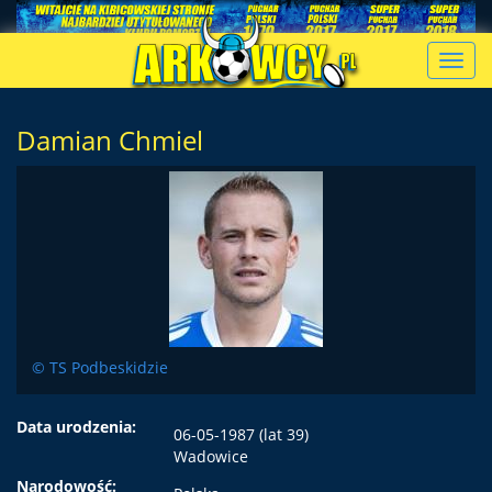
Toggl
navig
Damian Chmiel
© TS Podbeskidzie
Data urodzenia:
06-05-1987 (lat 39)
Wadowice
Narodowość: