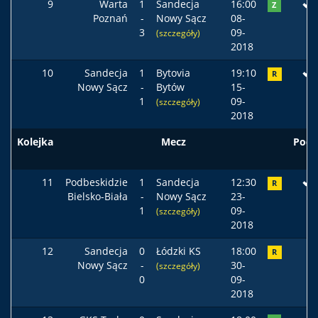
9
Warta
1
Sandecja
16:00
Z
Poznań
-
Nowy Sącz
08-
3
09-
(szczegóły)
2018
10
Sandecja
1
Bytovia
19:10
R
Nowy Sącz
-
Bytów
15-
1
09-
(szczegóły)
2018
Kolejka
Mecz
Pods
11
Podbeskidzie
1
Sandecja
12:30
R
Bielsko-Biała
-
Nowy Sącz
23-
1
09-
(szczegóły)
2018
12
Sandecja
0
Łódzki KS
18:00
R
Nowy Sącz
-
30-
(szczegóły)
0
09-
2018