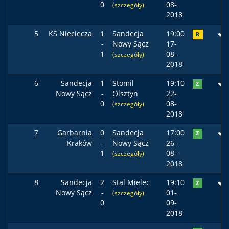
0
08-
(szczegóły)
2018
5
KS Nieciecza
1
Sandecja
19:00
R
-
Nowy Sącz
17-
1
08-
(szczegóły)
2018
6
Sandecja
1
Stomil
19:10
Z
Nowy Sącz
-
Olsztyn
22-
0
08-
(szczegóły)
2018
7
Garbarnia
0
Sandecja
17:00
Z
Kraków
-
Nowy Sącz
26-
1
08-
(szczegóły)
2018
8
Sandecja
2
Stal Mielec
19:10
Z
Nowy Sącz
-
01-
(szczegóły)
0
09-
2018