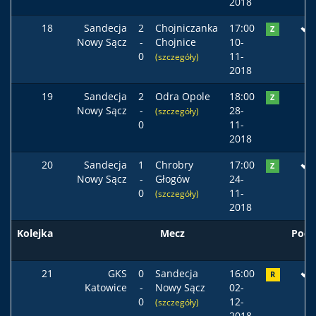
2018
18
Sandecja
2
Chojniczanka
17:00
Z
Nowy Sącz
-
Chojnice
10-
0
11-
(szczegóły)
2018
19
Sandecja
2
Odra Opole
18:00
Z
Nowy Sącz
-
28-
(szczegóły)
0
11-
2018
20
Sandecja
1
Chrobry
17:00
Z
Nowy Sącz
-
Głogów
24-
0
11-
(szczegóły)
2018
Kolejka
Mecz
Pods
21
GKS
0
Sandecja
16:00
R
Katowice
-
Nowy Sącz
02-
0
12-
(szczegóły)
2018