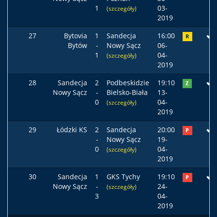
1
03-
(szczegóły)
2019
27
Bytovia
1
Sandecja
16:00
R
Bytów
-
Nowy Sącz
06-
1
04-
(szczegóły)
2019
28
Sandecja
2
Podbeskidzie
19:10
Z
Nowy Sącz
-
Bielsko-Biała
13-
0
04-
(szczegóły)
2019
29
Łódzki KS
2
Sandecja
20:00
P
-
Nowy Sącz
19-
0
04-
(szczegóły)
2019
30
Sandecja
1
GKS Tychy
19:10
P
Nowy Sącz
-
24-
(szczegóły)
3
04-
2019