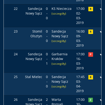
22
Sandecja
0
KS Nieciecza
17:00
R
Nowy Sącz
-
02-
(szczegóły)
0
03-
2019
23
Stomil
0
Sandecja
16:00
R
Olsztyn
-
Nowy Sącz
09-
0
03-
(szczegóły)
2019
24
Sandecja
0
Garbarnia
17:00
P
Nowy Sącz
-
Kraków
16-
1
03-
(szczegóły)
2019
25
Stal Mielec
0
Sandecja
17:45
R
-
Nowy Sącz
03-
0
04-
(szczegóły)
2019
26
Sandecja
2
Warta
17:00
Z
Nowy Sącz
-
Poznań
30-