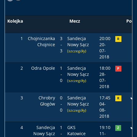
Kolejka
Mecz
Pods
1
Chojniczanka
3
Sandecja
20:00
R
Chojnice
-
Nowy Sącz
20-
3
07-
(szczegóły)
2018
2
Odra Opole
1
Sandecja
18:00
P
-
Nowy Sącz
28-
0
07-
(szczegóły)
2018
3
Chrobry
0
Sandecja
17:45
R
Głogów
-
Nowy Sącz
04-
0
08-
(szczegóły)
2018
4
Sandecja
1
GKS
19:10
Z
Nowy Sącz
-
Katowice
11-