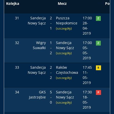
Kolejka
Mecz
Pods
31
Sandecja
2
Puszcza
17:00
Z
Nowy Sącz
-
Niepołomice
28-
1
04-
(szczegóły)
2019
32
Wigry
1
Sandecja
17:00
Z
Suwałki
-
Nowy Sącz
05-
2
05-
(szczegóły)
2019
33
Sandecja
2
Raków
17:45
R
Nowy Sącz
-
Częstochowa
11-
2
05-
(szczegóły)
2019
34
GKS
5
Sandecja
17:30
P
Jastrzębie
-
Nowy Sącz
18-
0
05-
(szczegóły)
2019