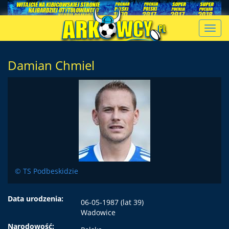
Toggl
navig
Damian Chmiel
© TS Podbeskidzie
Data urodzenia:
06-05-1987 (lat 39)
Wadowice
Narodowość: