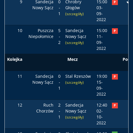
9
Sandecja
0
Chrobry
15:00
P
Nowy Sącz
-
Głogów
03-
1
09-
(szczegóły)
2022
10
Puszcza
5
Sandecja
15:00
P
Niepołomice
-
Nowy Sącz
11-
2
09-
(szczegóły)
2022
Kolejka
Mecz
Pods
11
Sandecja
0
Stal Rzeszów
19:00
P
Nowy Sącz
-
15-
(szczegóły)
1
09-
2022
12
Ruch
2
Sandecja
12:40
P
Chorzów
-
Nowy Sącz
02-
1
10-
(szczegóły)
2022