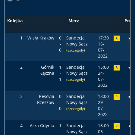
Kolejka
Mecz
Pods
1
Wisła Kraków
0
Sandecja
17:30
R
-
Nowy Sącz
16-
0
07-
(szczegóły)
2022
2
Górnik
1
Sandecja
15:00
R
Łęczna
-
Nowy Sącz
24-
1
07-
(szczegóły)
2022
3
Resovia
0
Sandecja
18:00
R
Rzeszów
-
Nowy Sącz
29-
0
07-
(szczegóły)
2022
4
Arka Gdynia
1
Sandecja
18:00
R
-
Nowy Sącz
05-