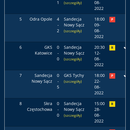
1
08-
(szczegóły)
2022
5
Odra Opole
4
Sandecja
18:00
P
-
Nowy Sącz
09-
2
08-
(szczegóły)
2022
6
GKS
0
Sandecja
20:30
R
Katowice
-
Nowy Sącz
12-
0
08-
(szczegóły)
2022
7
Sandecja
0
GKS Tychy
18:00
P
Nowy Sącz
-
22-
(szczegóły)
5
08-
2022
8
Skra
0
Sandecja
15:00
R
Częstochowa
-
Nowy Sącz
28-
0
08-
(szczegóły)
2022