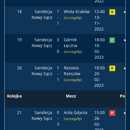
2022
18
Sandecja
1
Wisła Kraków
12:40
R
Nowy Sącz
-
13-
(szczegóły)
1
11-
2022
19
Sandecja
3
Górnik
18:00
Z
Nowy Sącz
-
Łęczna
10-
0
02-
(szczegóły)
2023
20
Sandecja
1
Resovia
18:00
R
Nowy Sącz
-
Rzeszów
20-
1
02-
(szczegóły)
2023
Kolejka
Mecz
Pods
21
Sandecja
0
Arka Gdynia
15:00
P
Nowy Sącz
-
26-
(szczegóły)
3
02-
2023