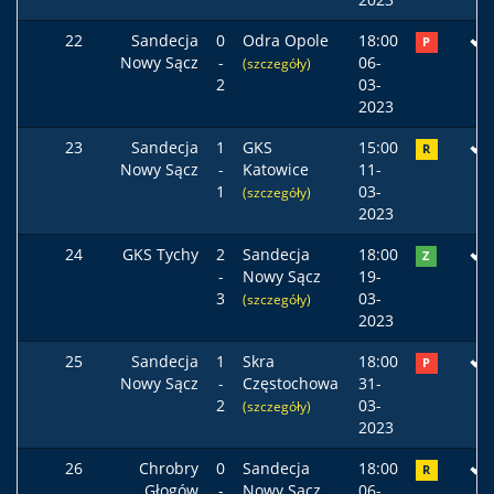
22
Sandecja
0
Odra Opole
18:00
P
Nowy Sącz
-
06-
(szczegóły)
2
03-
2023
23
Sandecja
1
GKS
15:00
R
Nowy Sącz
-
Katowice
11-
1
03-
(szczegóły)
2023
24
GKS Tychy
2
Sandecja
18:00
Z
-
Nowy Sącz
19-
3
03-
(szczegóły)
2023
25
Sandecja
1
Skra
18:00
P
Nowy Sącz
-
Częstochowa
31-
2
03-
(szczegóły)
2023
26
Chrobry
0
Sandecja
18:00
R
Głogów
-
Nowy Sącz
06-