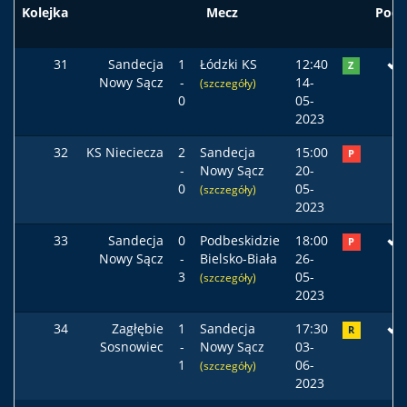
Kolejka
Mecz
Pods
31
Sandecja
1
Łódzki KS
12:40
Z
Nowy Sącz
-
14-
(szczegóły)
0
05-
2023
32
KS Nieciecza
2
Sandecja
15:00
P
-
Nowy Sącz
20-
0
05-
(szczegóły)
2023
33
Sandecja
0
Podbeskidzie
18:00
P
Nowy Sącz
-
Bielsko-Biała
26-
3
05-
(szczegóły)
2023
34
Zagłębie
1
Sandecja
17:30
R
Sosnowiec
-
Nowy Sącz
03-
1
06-
(szczegóły)
2023