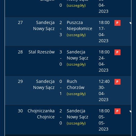
0
04-
(szczegóły)
2023
27
Sandecja
2
Puszcza
18:00
P
Nowy Sącz
-
Niepołomice
17-
3
04-
(szczegóły)
2023
28
Stal Rzeszów
3
Sandecja
18:00
P
-
Nowy Sącz
24-
0
04-
(szczegóły)
2023
29
Sandecja
0
Ruch
12:40
P
Nowy Sącz
-
Chorzów
30-
1
04-
(szczegóły)
2023
30
Chojniczanka
2
Sandecja
18:00
P
Chojnice
-
Nowy Sącz
05-
0
05-
(szczegóły)
2023