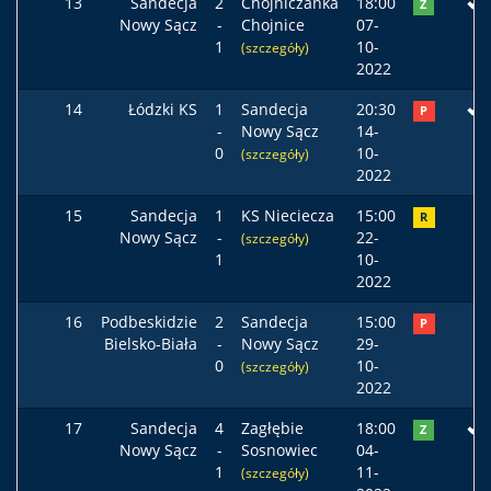
13
Sandecja
2
Chojniczanka
18:00
Z
Nowy Sącz
-
Chojnice
07-
1
10-
(szczegóły)
2022
14
Łódzki KS
1
Sandecja
20:30
P
-
Nowy Sącz
14-
0
10-
(szczegóły)
2022
15
Sandecja
1
KS Nieciecza
15:00
R
Nowy Sącz
-
22-
(szczegóły)
1
10-
2022
16
Podbeskidzie
2
Sandecja
15:00
P
Bielsko-Biała
-
Nowy Sącz
29-
0
10-
(szczegóły)
2022
17
Sandecja
4
Zagłębie
18:00
Z
Nowy Sącz
-
Sosnowiec
04-
1
11-
(szczegóły)