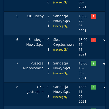
0
08-
(szczegóły)
2021
5
GKS Tychy
2
Sandecja
18:00
P
-
Nowy Sącz
22-
1
08-
(szczegóły)
2021
6
Sandecja
0
Skra
18:00
P
Nowy Sącz
-
Częstochowa
17-
1
11-
(szczegóły)
2021
7
Puszcza
1
Sandecja
18:00
Z
Niepołomice
-
Nowy Sącz
15-
2
09-
(szczegóły)
2021
8
GKS
0
Sandecja
18:00
Z
Jastrzębie
-
Nowy Sącz
11-
3
09-
(szczegóły)
2021