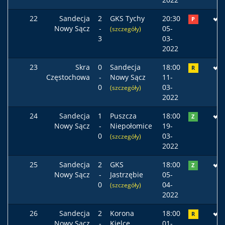
22
Sandecja
2
GKS Tychy
20:30
P
Nowy Sącz
-
05-
(szczegóły)
3
03-
2022
23
Skra
0
Sandecja
18:00
R
Częstochowa
-
Nowy Sącz
11-
0
03-
(szczegóły)
2022
24
Sandecja
1
Puszcza
18:00
Z
Nowy Sącz
-
Niepołomice
19-
0
03-
(szczegóły)
2022
25
Sandecja
2
GKS
18:00
Z
Nowy Sącz
-
Jastrzębie
05-
0
04-
(szczegóły)
2022
26
Sandecja
2
Korona
18:00
R
Nowy Sącz
-
Kielce
01-