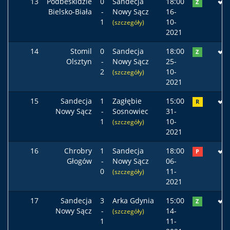
13
Podbeskidzie
0
Sandecja
18:00
Z
Bielsko-Biała
-
Nowy Sącz
16-
1
10-
(szczegóły)
2021
14
Stomil
0
Sandecja
18:00
Z
Olsztyn
-
Nowy Sącz
25-
2
10-
(szczegóły)
2021
15
Sandecja
1
Zagłębie
15:00
R
Nowy Sącz
-
Sosnowiec
31-
1
10-
(szczegóły)
2021
16
Chrobry
1
Sandecja
18:00
P
Głogów
-
Nowy Sącz
06-
0
11-
(szczegóły)
2021
17
Sandecja
3
Arka Gdynia
15:00
Z
Nowy Sącz
-
14-
(szczegóły)
1
11-