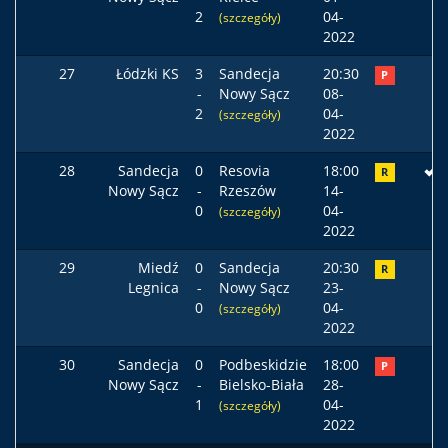
2
04-
(szczegóły)
2022
27
Łódzki KS
3
Sandecja
20:30
P
-
Nowy Sącz
08-
2
04-
(szczegóły)
2022
28
Sandecja
0
Resovia
18:00
R
Nowy Sącz
-
Rzeszów
14-
0
04-
(szczegóły)
2022
29
Miedź
0
Sandecja
20:30
R
Legnica
-
Nowy Sącz
23-
0
04-
(szczegóły)
2022
30
Sandecja
0
Podbeskidzie
18:00
P
Nowy Sącz
-
Bielsko-Biała
28-
1
04-
(szczegóły)
2022