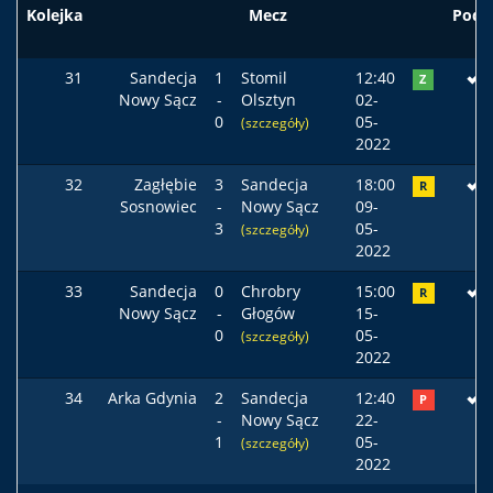
Kolejka
Mecz
Pods
31
Sandecja
1
Stomil
12:40
Z
Nowy Sącz
-
Olsztyn
02-
0
05-
(szczegóły)
2022
32
Zagłębie
3
Sandecja
18:00
R
Sosnowiec
-
Nowy Sącz
09-
3
05-
(szczegóły)
2022
33
Sandecja
0
Chrobry
15:00
R
Nowy Sącz
-
Głogów
15-
0
05-
(szczegóły)
2022
34
Arka Gdynia
2
Sandecja
12:40
P
-
Nowy Sącz
22-
1
05-
(szczegóły)
2022