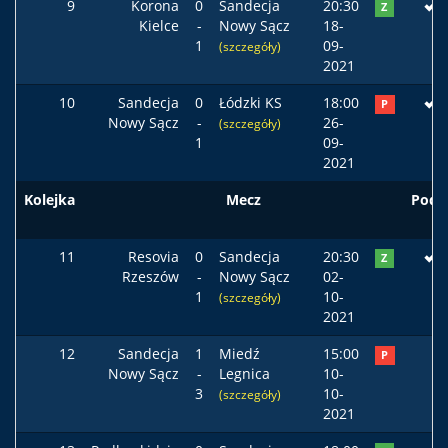
9
Korona
0
Sandecja
20:30
Z
Kielce
-
Nowy Sącz
18-
1
09-
(szczegóły)
2021
10
Sandecja
0
Łódzki KS
18:00
P
Nowy Sącz
-
26-
(szczegóły)
1
09-
2021
Kolejka
Mecz
Pods
11
Resovia
0
Sandecja
20:30
Z
Rzeszów
-
Nowy Sącz
02-
1
10-
(szczegóły)
2021
12
Sandecja
1
Miedź
15:00
P
Nowy Sącz
-
Legnica
10-
3
10-
(szczegóły)
2021