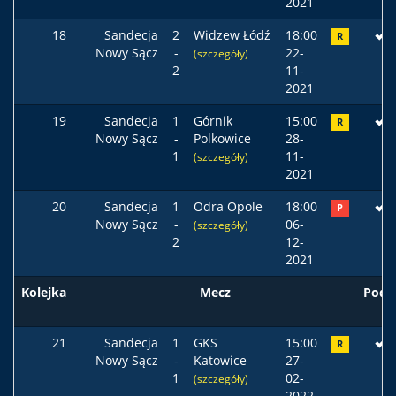
2021
18
Sandecja
2
Widzew Łódź
18:00
R
Nowy Sącz
-
22-
(szczegóły)
2
11-
2021
19
Sandecja
1
Górnik
15:00
R
Nowy Sącz
-
Polkowice
28-
1
11-
(szczegóły)
2021
20
Sandecja
1
Odra Opole
18:00
P
Nowy Sącz
-
06-
(szczegóły)
2
12-
2021
Kolejka
Mecz
Pods
21
Sandecja
1
GKS
15:00
R
Nowy Sącz
-
Katowice
27-
1
02-
(szczegóły)
2022