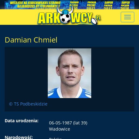
Toggl
navig
Damian Chmiel
© TS Podbeskidzie
Data urodzenia:
06-05-1987 (lat 39)
Wadowice
Narodowość: