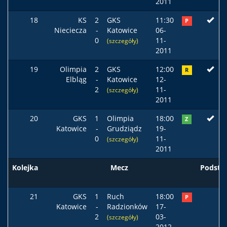
2011
18
KS
2
GKS
11:30
P
Nieciecza
-
Katowice
06-
0
11-
(szczegóły)
2011
19
Olimpia
2
GKS
12:00
R
Elbląg
-
Katowice
12-
2
11-
(szczegóły)
2011
20
GKS
1
Olimpia
18:00
Z
Katowice
-
Grudziądz
19-
0
11-
(szczegóły)
2011
Kolejka
Mecz
Podst
21
GKS
1
Ruch
18:00
P
Katowice
-
Radzionków
17-
2
03-
(szczegóły)
2012