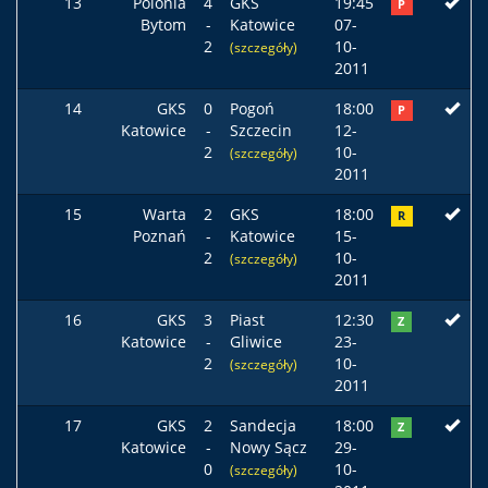
13
Polonia
4
GKS
19:45
P
Bytom
-
Katowice
07-
2
10-
(szczegóły)
2011
14
GKS
0
Pogoń
18:00
P
Katowice
-
Szczecin
12-
2
10-
(szczegóły)
2011
15
Warta
2
GKS
18:00
R
Poznań
-
Katowice
15-
2
10-
(szczegóły)
2011
16
GKS
3
Piast
12:30
Z
Katowice
-
Gliwice
23-
2
10-
(szczegóły)
2011
17
GKS
2
Sandecja
18:00
Z
Katowice
-
Nowy Sącz
29-
0
10-
(szczegóły)