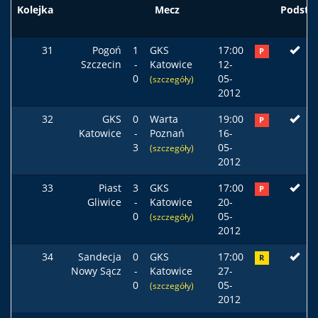
Kolejka
Mecz
Podst
31
Pogoń
1
GKS
17:00
P
Szczecin
-
Katowice
12-
0
05-
(szczegóły)
2012
32
GKS
0
Warta
19:00
P
Katowice
-
Poznań
16-
3
05-
(szczegóły)
2012
33
Piast
3
GKS
17:00
P
Gliwice
-
Katowice
20-
0
05-
(szczegóły)
2012
34
Sandecja
0
GKS
17:00
R
Nowy Sącz
-
Katowice
27-
0
05-
(szczegóły)
2012