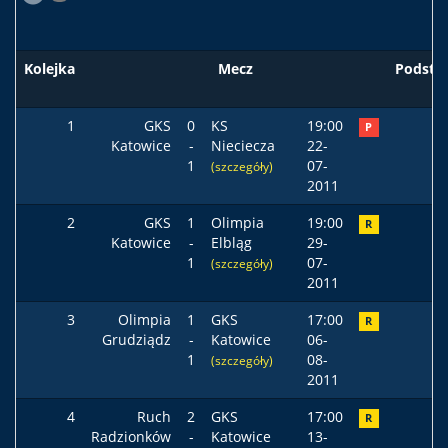
Kolejka
Mecz
Podst
1
GKS
0
KS
19:00
P
Katowice
-
Nieciecza
22-
1
07-
(szczegóły)
2011
2
GKS
1
Olimpia
19:00
R
Katowice
-
Elbląg
29-
1
07-
(szczegóły)
2011
3
Olimpia
1
GKS
17:00
R
Grudziądz
-
Katowice
06-
1
08-
(szczegóły)
2011
4
Ruch
2
GKS
17:00
R
Radzionków
-
Katowice
13-