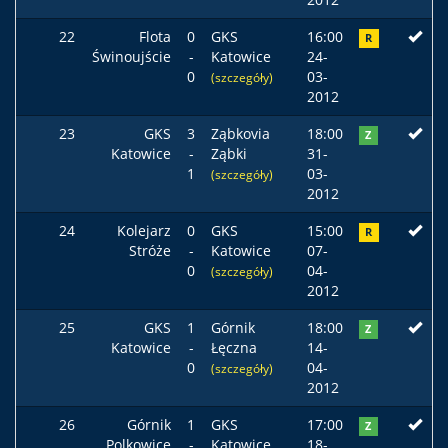
22
Flota
0
GKS
16:00
R
Świnoujście
-
Katowice
24-
0
03-
(szczegóły)
2012
23
GKS
3
Ząbkovia
18:00
Z
Katowice
-
Ząbki
31-
1
03-
(szczegóły)
2012
24
Kolejarz
0
GKS
15:00
R
Stróże
-
Katowice
07-
0
04-
(szczegóły)
2012
25
GKS
1
Górnik
18:00
Z
Katowice
-
Łęczna
14-
0
04-
(szczegóły)
2012
26
Górnik
1
GKS
17:00
Z
Polkowice
-
Katowice
18-