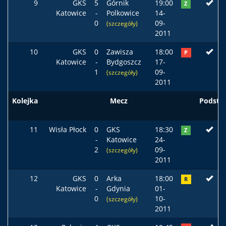
9
GKS
5
Górnik
19:00
Z
Katowice
-
Polkowice
14-
0
09-
(szczegóły)
2011
10
GKS
0
Zawisza
18:00
P
Katowice
-
Bydgoszcz
17-
1
09-
(szczegóły)
2011
Kolejka
Mecz
Podst
11
Wisła Płock
0
GKS
18:30
Z
-
Katowice
24-
2
09-
(szczegóły)
2011
12
GKS
0
Arka
18:00
R
Katowice
-
Gdynia
01-
0
10-
(szczegóły)
2011