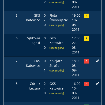
2
08-
(szczegóły)
2011
5
GKS
0
Flota
19:00
R
Katowice
-
Świnoujście
19-
0
08-
(szczegóły)
2011
6
Ząbkovia
0
GKS
17:00
R
Ząbki
-
Katowice
27-
0
08-
(szczegóły)
2011
7
GKS
0
Kolejarz
18:00
P
Katowice
-
Stróże
03-
1
09-
(szczegóły)
2011
8
Górnik
2
GKS
16:00
P
Łęczna
-
Katowice
10-
0
09-
(szczegóły)
2011