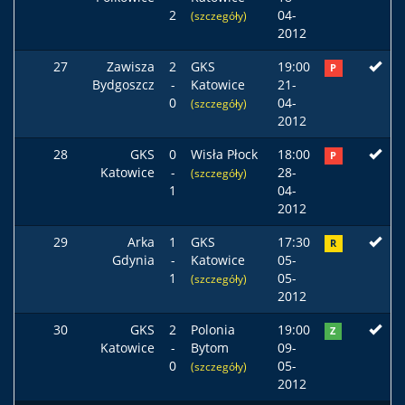
2
04-
(szczegóły)
2012
27
Zawisza
2
GKS
19:00
P
Bydgoszcz
-
Katowice
21-
0
04-
(szczegóły)
2012
28
GKS
0
Wisła Płock
18:00
P
Katowice
-
28-
(szczegóły)
1
04-
2012
29
Arka
1
GKS
17:30
R
Gdynia
-
Katowice
05-
1
05-
(szczegóły)
2012
30
GKS
2
Polonia
19:00
Z
Katowice
-
Bytom
09-
0
05-
(szczegóły)
2012