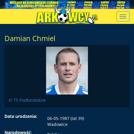
Toggl
navig
Damian Chmiel
© TS Podbeskidzie
Data urodzenia:
06-05-1987 (lat 39)
Wadowice
Narodowość: