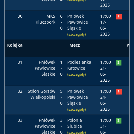
2025
30
MKS
6
Pniówek
17:00
P
Kluczbork
-
Pawłowice
17-
0
Śląskie
05-
2025
(szczegóły)
Kolejka
Mecz
Pod
31
Pniówek
1
Podlesianka
17:00
Z
Pawłowice
-
Katowice
21-
Śląskie
0
05-
(szczegóły)
2025
32
Stilon Gorzów
5
Pniówek
17:00
P
Wielkopolski
-
Pawłowice
24-
0
Śląskie
05-
2025
(szczegóły)
33
Pniówek
3
Polonia
17:00
Z
Pawłowice
-
Słubice
31-
Śląskie
0
05-
(szczegóły)