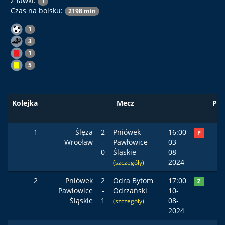
Z ławki:
1
Czas na boisku:
2198 min
1
3
1
5
Kolejka
Mecz
Pod
1
Ślęza
2
Pniówek
16:00
P
Wrocław
-
Pawłowice
03-
0
Śląskie
08-
2024
(szczegóły)
2
Pniówek
2
Odra Bytom
17:00
Z
Pawłowice
-
Odrzański
10-
Śląskie
1
08-
(szczegóły)
2024