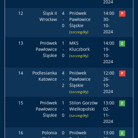
2024
12
Śląsk II
4
Pniówek
14:00
P
Wrocław
-
Pawłowice
30-
0
Śląskie
10-
2024
(szczegóły)
13
Pniówek
1
MKS
14:00
Z
Pawłowice
-
Kluczbork
19-
Śląskie
0
10-
(szczegóły)
2024
14
Podlesianka
4
Pniówek
12:00
P
Katowice
-
Pawłowice
26-
2
Śląskie
10-
2024
(szczegóły)
15
Pniówek
1
Stilon Gorzów
13:00
Z
Pawłowice
-
Wielkopolski
02-
Śląskie
0
11-
(szczegóły)
2024
16
Polonia
0
Pniówek
13:00
Z