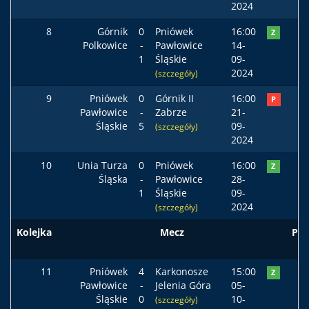
2024
8
Górnik
0
Pniówek
16:00
Z
Polkowice
-
Pawłowice
14-
1
Śląskie
09-
2024
(szczegóły)
9
Pniówek
0
Górnik II
16:00
P
Pawłowice
-
Zabrze
21-
Śląskie
5
09-
(szczegóły)
2024
10
Unia Turza
0
Pniówek
16:00
Z
Śląska
-
Pawłowice
28-
1
Śląskie
09-
2024
(szczegóły)
Kolejka
Mecz
Pod
11
Pniówek
4
Karkonosze
15:00
Z
Pawłowice
-
Jelenia Góra
05-
Śląskie
0
10-
(szczegóły)