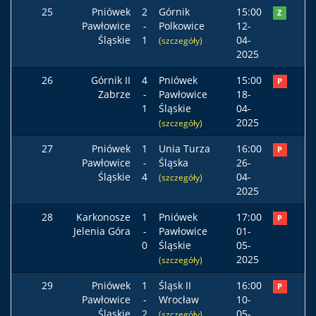
25
Pniówek
2
Górnik
15:00
Z
Pawłowice
-
Polkowice
12-
Śląskie
1
04-
(szczegóły)
2025
26
Górnik II
4
Pniówek
15:00
P
Zabrze
-
Pawłowice
18-
1
Śląskie
04-
2025
(szczegóły)
27
Pniówek
1
Unia Turza
16:00
P
Pawłowice
-
Śląska
26-
Śląskie
4
04-
(szczegóły)
2025
28
Karkonosze
1
Pniówek
17:00
P
Jelenia Góra
-
Pawłowice
01-
0
Śląskie
05-
2025
(szczegóły)
29
Pniówek
1
Śląsk II
16:00
P
Pawłowice
-
Wrocław
10-
Śląskie
2
05-
(szczegóły)