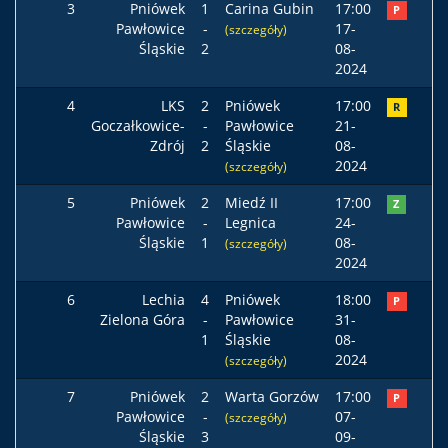
3
Pniówek
1
Carina Gubin
17:00
P
Pawłowice
-
17-
(szczegóły)
Śląskie
2
08-
2024
4
LKS
2
Pniówek
17:00
R
Goczałkowice-
-
Pawłowice
21-
Zdrój
2
Śląskie
08-
2024
(szczegóły)
5
Pniówek
2
Miedź II
17:00
Z
Pawłowice
-
Legnica
24-
Śląskie
1
08-
(szczegóły)
2024
6
Lechia
4
Pniówek
18:00
P
Zielona Góra
-
Pawłowice
31-
1
Śląskie
08-
2024
(szczegóły)
7
Pniówek
2
Warta Gorzów
17:00
P
Pawłowice
-
07-
(szczegóły)
Śląskie
3
09-