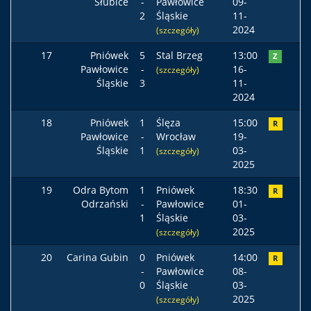
Słubice
-
Pawłowice
09-
2
Śląskie
11-
2024
(szczegóły)
17
Pniówek
5
Stal Brzeg
13:00
Z
Pawłowice
-
16-
(szczegóły)
Śląskie
3
11-
2024
18
Pniówek
1
Ślęza
15:00
R
Pawłowice
-
Wrocław
19-
Śląskie
1
03-
(szczegóły)
2025
19
Odra Bytom
1
Pniówek
18:30
R
Odrzański
-
Pawłowice
01-
1
Śląskie
03-
2025
(szczegóły)
20
Carina Gubin
0
Pniówek
14:00
R
-
Pawłowice
08-
0
Śląskie
03-
2025
(szczegóły)