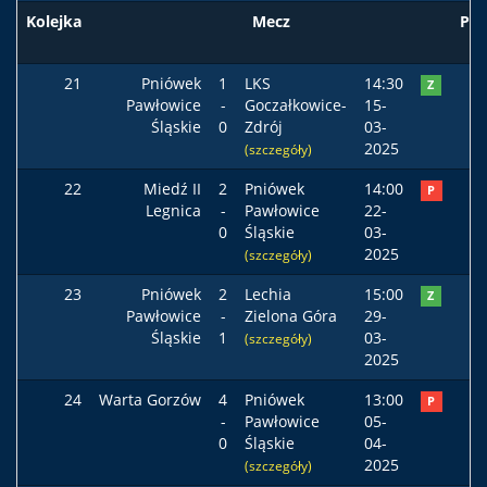
Kolejka
Mecz
Pod
21
Pniówek
1
LKS
14:30
Z
Pawłowice
-
Goczałkowice-
15-
Śląskie
0
Zdrój
03-
2025
(szczegóły)
22
Miedź II
2
Pniówek
14:00
P
Legnica
-
Pawłowice
22-
0
Śląskie
03-
2025
(szczegóły)
23
Pniówek
2
Lechia
15:00
Z
Pawłowice
-
Zielona Góra
29-
Śląskie
1
03-
(szczegóły)
2025
24
Warta Gorzów
4
Pniówek
13:00
P
-
Pawłowice
05-
0
Śląskie
04-
2025
(szczegóły)