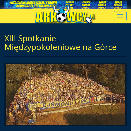
Toggl
navig
XIII Spotkanie
Międzypokoleniowe na Górce