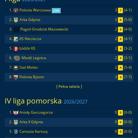
3
(4-1)
1.
Polonia Warszawa
7
LIVE
2
(5-0)
2.
Arka Gdynia
6
2
(4-0)
3.
Pogoń Grodzisk Mazowiecki
6
2
(4-1)
4.
KS Nieciecza
6
2
(3-2)
5.
Łódzki KS
4
2
(3-1)
6.
Miedź Legnica
4
2
(5-4)
7.
Stal Mielec
4
3
(7-7)
8.
Polonia Bytom
4
[ Pełna tabela ]
IV liga pomorska
2026/2027
0
(0-0)
1.
Anioły Garczegorze
0
0
(0-0)
2.
Arka II Gdynia
0
0
(0-0)
3.
Cartusia Kartuzy
0