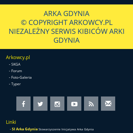
ARKA GDYNIA
© COPYRIGHT ARKOWCY.PL
NIEZALEŻNY SERWIS KIBICÓW ARKI
GDYNIA
Arkowcy.pl
-
SKGA
-
Forum
-
Foto-Galeria
-
Typer
Linki
-
SI Arka Gdynia
Stowarzyszenie Inicjatywa Arka Gdynia