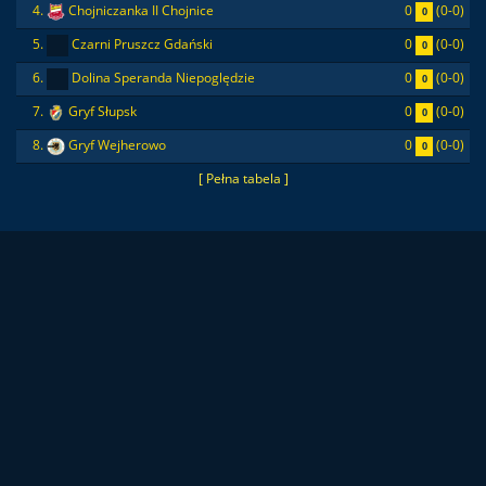
0
(0-0)
4.
Chojniczanka II Chojnice
0
0
(0-0)
5.
Czarni Pruszcz Gdański
0
0
(0-0)
6.
Dolina Speranda Niepoględzie
0
0
(0-0)
7.
Gryf Słupsk
0
0
(0-0)
8.
Gryf Wejherowo
0
[ Pełna tabela ]