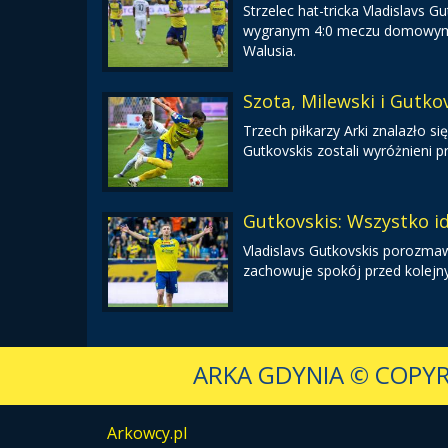
Strzelec hat-tricka Vladislavs
wygranym 4:0 meczu domowym ze
Walusia.
Szota, Milewski i Gutkov
Trzech piłkarzy Arki znalazło się
Gutkovskis zostali wyróżnieni p
Gutkovskis: Wszystko i
Vladislavs Gutkovskis porozmaw
zachowuje spokój przed kolej
ARKA GDYNIA
© COPYR
Arkowcy.pl