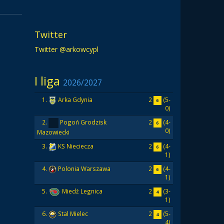
Twitter
Twitter @arkowcypl
I liga
2026/2027
2
(5-
1.
Arka Gdynia
6
0)
2
(4-
2.
Pogoń Grodzisk
6
0)
Mazowiecki
2
(4-
3.
KS Nieciecza
6
1)
2
(4-
4.
Polonia Warszawa
6
1)
2
(3-
5.
Miedź Legnica
4
1)
2
(5-
6.
Stal Mielec
4
4)