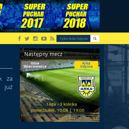
Następny mecz
Unia
Arka
Skierniewice
Gdynia
k za
 już
I liga - 3 kolejka
poniedziałek, 10.08 | 19:00