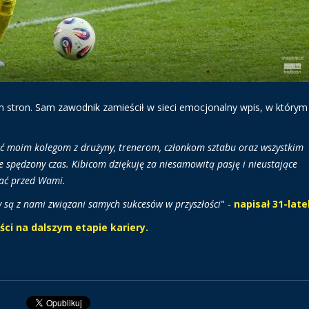
 stron. Sam zawodnik zamieścił w sieci emocjonalny wpis, w którym
ć moim kolegom z drużyny, trenerom, członkom sztabu oraz wszystkim
e spędzony czas. Kibicom dziękuję za niesamowitą pasję i nieustające
grać przed Wami.
zy są z nami związani samych sukcesów w przyszłości
" -
napisał 31-late
ci na dalszym etapie kariery.