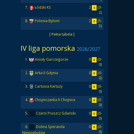
2
(3-
7.
Łódzki KS
4
2)
2
(5-
8.
Polonia Bytom
3
5)
[ Pełna tabela ]
IV liga pomorska
2026/2027
0
(0-
1.
Anioły Garczegorze
0
0)
0
(0-
2.
Arka II Gdynia
0
0)
0
(0-
3.
Cartusia Kartuzy
0
0)
0
(0-
4.
Chojniczanka II Chojnice
0
0)
0
(0-
5.
Czarni Pruszcz Gdański
0
0)
0
(0-
6.
Dolina Speranda
0
0)
Niepoględzie