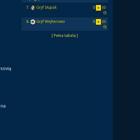
0
(0-
7.
Gryf Słupsk
0
0)
0
(0-
8.
Gryf Wejherowo
0
0)
[ Pełna tabela ]
esovią
 na