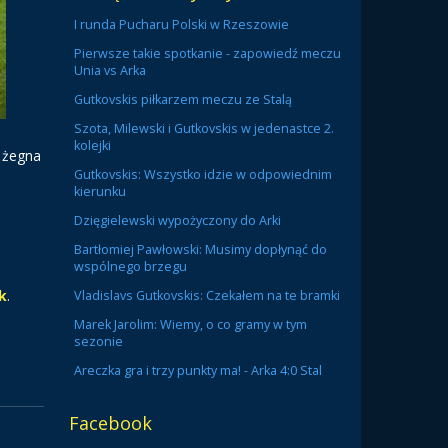
I runda Pucharu Polski w Rzeszowie
Pierwsze takie spotkanie - zapowiedź meczu
Unia vs Arka
Gutkovskis piłkarzem meczu ze Stalą
Szota, Milewski i Gutkovskis w jedenastce 2.
kolejki
 żegna
Gutkovskis: Wszystko idzie w odpowiednim
kierunku
Dzięgielewski wypożyczony do Arki
Bartłomiej Pawłowski: Musimy dopłynąć do
wspólnego brzegu
k
.
Vladislavs Gutkovskis: Czekałem na te bramki
Marek Jarolim: Wiemy, o co gramy w tym
sezonie
Areczka gra i trzy punkty ma! - Arka 4:0 Stal
Facebook