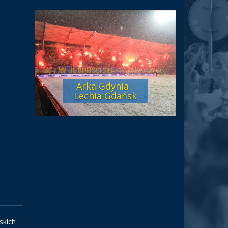
Arka Gdynia -
Lechia Gdańsk
skich