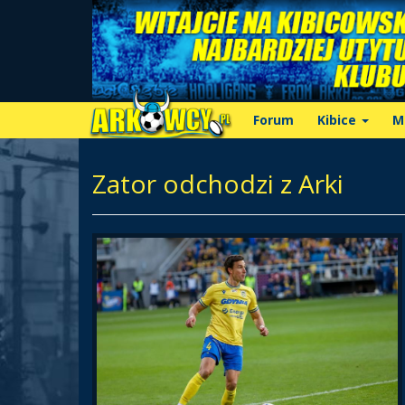
Forum
Kibice
M
Zator odchodzi z Arki