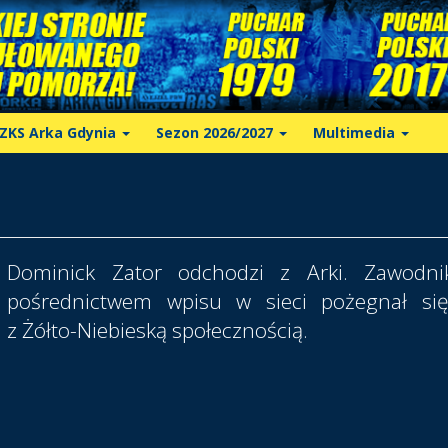
ZKS Arka Gdynia
Sezon 2026/2027
Multimedia
Dominick Zator odchodzi z Arki. Zawodni
pośrednictwem wpisu w sieci pożegnał się
z Żółto-Niebieską społecznością.