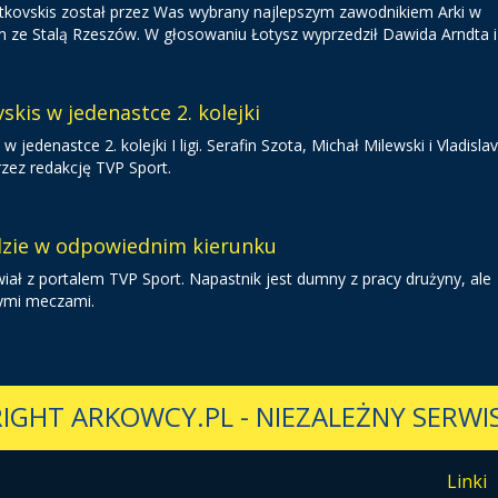
 Gutkovskis został przez Was wybrany najlepszym zawodnikiem Arki w
 Stalą Rzeszów. W głosowaniu Łotysz wyprzedził Dawida Arndta i 
skis w jedenastce 2. kolejki
 w jedenastce 2. kolejki I ligi. Serafin Szota, Michał Milewski i Vladisla
rzez redakcję TVP Sport.
dzie w odpowiednim kierunku
iał z portalem TVP Sport. Napastnik jest dumny z pracy drużyny, ale
nymi meczami.
IGHT ARKOWCY.PL
-
NIEZALEŻNY SERWIS
Linki