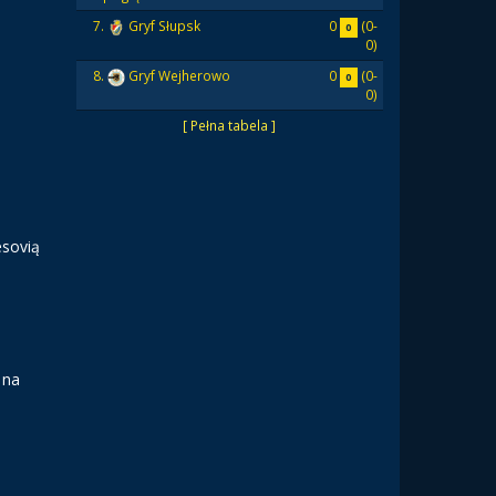
0
(0-
7.
Gryf Słupsk
0
0)
0
(0-
8.
Gryf Wejherowo
0
0)
[ Pełna tabela ]
esovią
 na