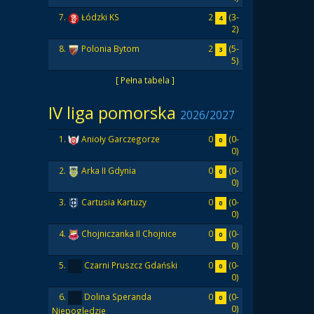
2
(3-
7.
Łódzki KS
4
2)
2
(5-
8.
Polonia Bytom
3
5)
[ Pełna tabela ]
IV liga pomorska
2026/2027
0
(0-
1.
Anioły Garczegorze
0
0)
0
(0-
2.
Arka II Gdynia
0
0)
0
(0-
3.
Cartusia Kartuzy
0
0)
0
(0-
4.
Chojniczanka II Chojnice
0
0)
0
(0-
5.
Czarni Pruszcz Gdański
0
0)
0
(0-
6.
Dolina Speranda
0
0)
Niepoględzie