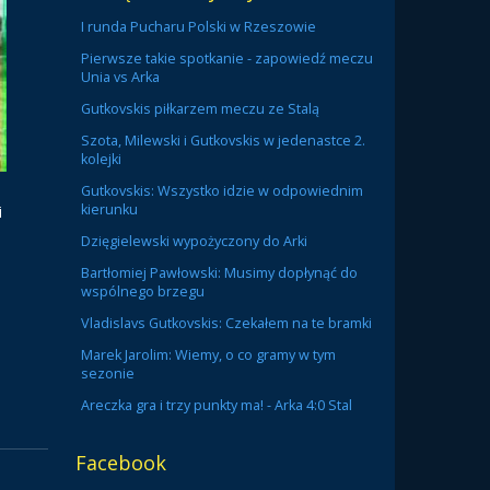
I runda Pucharu Polski w Rzeszowie
Pierwsze takie spotkanie - zapowiedź meczu
Unia vs Arka
Gutkovskis piłkarzem meczu ze Stalą
Szota, Milewski i Gutkovskis w jedenastce 2.
kolejki
Gutkovskis: Wszystko idzie w odpowiednim
kierunku
i
Dzięgielewski wypożyczony do Arki
Bartłomiej Pawłowski: Musimy dopłynąć do
wspólnego brzegu
Vladislavs Gutkovskis: Czekałem na te bramki
Marek Jarolim: Wiemy, o co gramy w tym
sezonie
Areczka gra i trzy punkty ma! - Arka 4:0 Stal
Facebook