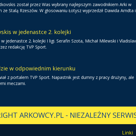
 Gutkovskis został przez Was wybrany najlepszym zawodnikiem Arki w
 Stalą Rzeszów. W głosowaniu Łotysz wyprzedził Dawida Arndta i 
skis w jedenastce 2. kolejki
 w jedenastce 2. kolejki I ligi. Serafin Szota, Michał Milewski i Vladisla
rzez redakcję TVP Sport.
dzie w odpowiednim kierunku
iał z portalem TVP Sport. Napastnik jest dumny z pracy drużyny, ale
nymi meczami.
IGHT ARKOWCY.PL
-
NIEZALEŻNY SERWIS
Linki