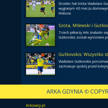
Strzelec hat-tricka Vladislavs
wygranym 4:0 meczu domowym ze
Walusia.
Szota, Milewski i Gutkov
Trzech piłkarzy Arki znalazło się
Gutkovskis zostali wyróżnieni p
Gutkovskis: Wszystko i
Vladislavs Gutkovskis porozmaw
zachowuje spokój przed kolej
ARKA GDYNIA
© COPYR
Arkowcy.pl