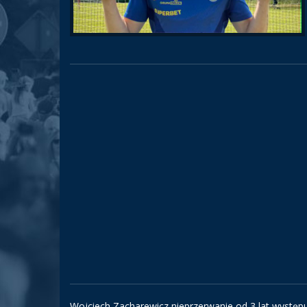
Wojciech Zacharewicz nieprzerwanie od 3 lat występu