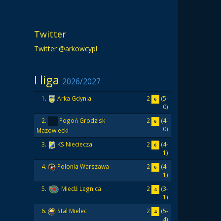
Twitter
Twitter @arkowcypl
I liga
2026/2027
2
(5-
1.
Arka Gdynia
6
0)
2
(4-
2.
Pogoń Grodzisk
6
0)
Mazowiecki
2
(4-
3.
KS Nieciecza
6
1)
2
(4-
4.
Polonia Warszawa
6
1)
2
(3-
5.
Miedź Legnica
4
1)
2
(5-
6.
Stal Mielec
4
4)