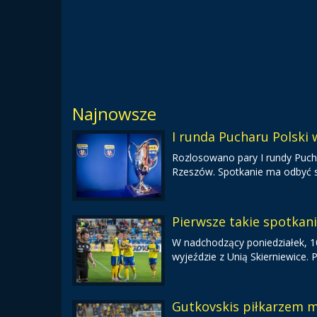
Najnowsze
I runda Pucharu Polski
Rozlosowano pary I rundy Pucha
Rzeszów. Spotkanie ma odbyć s
Pierwsze takie spotkan
W nadchodzący poniedziałek, 10 
wyjeździe z Unią Skierniewice.
Gutkovskis piłkarzem m