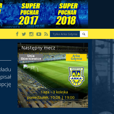
Następny mecz
Unia
Arka
Skierniewice
Gdynia
kładu
pisał
pcję
I liga - 3 kolejka
poniedziałek, 10.08 | 19:00