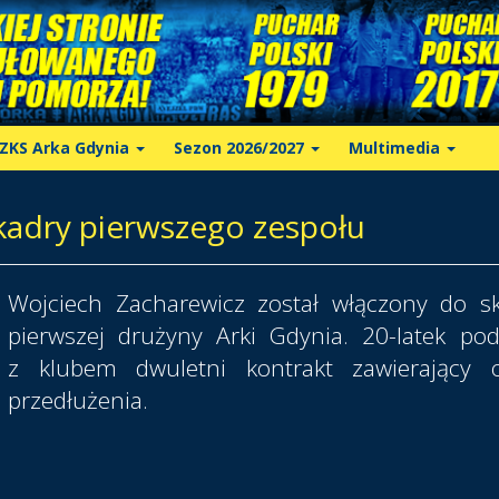
ZKS Arka Gdynia
Sezon 2026/2027
Multimedia
kadry pierwszego zespołu
Wojciech Zacharewicz został włączony do s
pierwszej drużyny Arki Gdynia. 20-latek pod
z klubem dwuletni kontrakt zawierający o
przedłużenia.