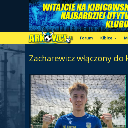
Forum
Kibice
M
Zacharewicz włączony do 