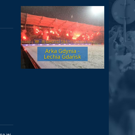
Arka Gdynia -
Lechia Gdańsk
na jej