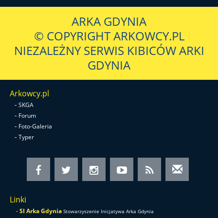
ARKA GDYNIA
© COPYRIGHT ARKOWCY.PL
NIEZALEŻNY SERWIS KIBICÓW ARKI
GDYNIA
Arkowcy.pl
-
SKGA
-
Forum
-
Foto-Galeria
-
Typer
Linki
-
SI Arka Gdynia
Stowarzyszenie Inicjatywa Arka Gdynia