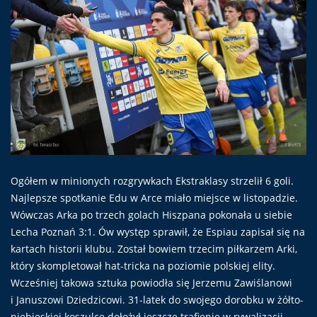
Ogółem w minionych rozgrywkach Ekstraklasy strzelił 6 goli.
Najlepsze spotkanie Edu w Arce miało miejsce w listopadzie.
Wówczas Arka po trzech golach Hiszpana pokonała u siebie
Lecha Poznań 3:1. Ów występ sprawił, że Espiau zapisał się na
kartach historii klubu. Został bowiem trzecim piłkarzem Arki,
który skompletował hat-tricka na poziomie polskiej elity.
Wcześniej takowa sztuka powiodła się Jerzemu Zawiślanowi
i Januszowi Dziedzicowi. 31-latek do swojego dorobku w żółto-
niebieskiej koszulce dołożył jeszcze trafienie w rywalizacji