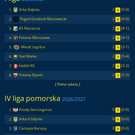
2
(5-0)
1.
Arka Gdynia
6
2
(4-0)
2.
Pogoń Grodzisk Mazowiecki
6
2
(4-1)
3.
KS Nieciecza
6
2
(4-1)
4.
Polonia Warszawa
6
2
(3-1)
5.
Miedź Legnica
4
2
(5-4)
6.
Stal Mielec
4
2
(3-2)
7.
Łódzki KS
4
2
(5-5)
8.
Polonia Bytom
3
[ Pełna tabela ]
IV liga pomorska
2026/2027
0
(0-0)
1.
Anioły Garczegorze
0
0
(0-0)
2.
Arka II Gdynia
0
0
(0-0)
3.
Cartusia Kartuzy
0