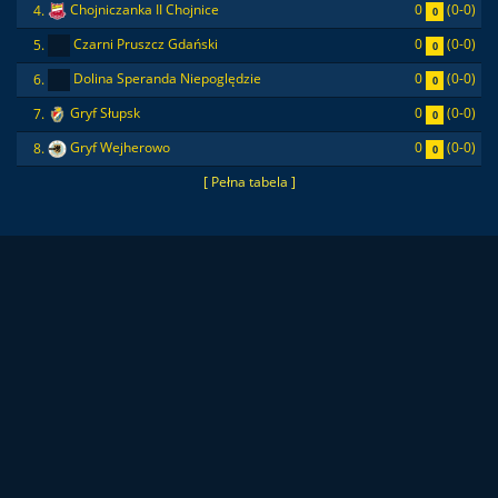
0
(0-0)
4.
Chojniczanka II Chojnice
0
0
(0-0)
5.
Czarni Pruszcz Gdański
0
0
(0-0)
6.
Dolina Speranda Niepoględzie
0
0
(0-0)
7.
Gryf Słupsk
0
0
(0-0)
8.
Gryf Wejherowo
0
[ Pełna tabela ]