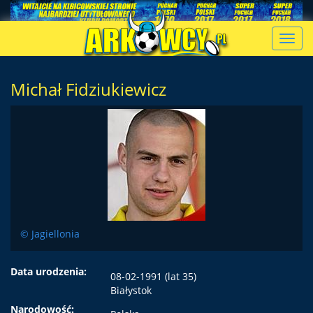
Toggl
navig
Michał Fidziukiewicz
© Jagiellonia
Data urodzenia:
08-02-1991 (lat 35)
Białystok
Narodowość: