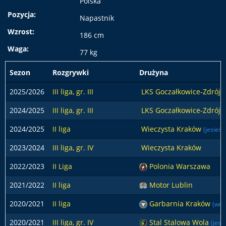
Polska
Pozycja:
Napastnik
Wzrost:
186 cm
Waga:
77 kg
Sezon
Rozgrywki
Drużyna
2025/2026
III liga, gr. III
LKS Goczałkowice-Zdrój
2024/2025
III liga, gr. III
LKS Goczałkowice-Zdrój
(
2024/2025
II liga
Wieczysta Kraków
(jesień)
2023/2024
III liga, gr. IV
Wieczysta Kraków
2022/2023
II Liga
Polonia Warszawa
2021/2022
II liga
Motor Lublin
2020/2021
II liga
Garbarnia Kraków
(wio
2020/2021
III liga, gr. IV
Stal Stalowa Wola
(jesi