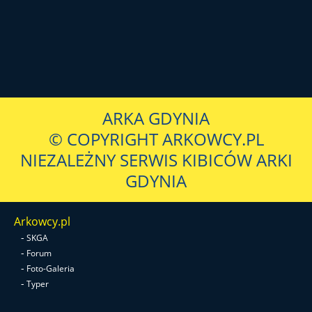
ARKA GDYNIA
© COPYRIGHT ARKOWCY.PL
NIEZALEŻNY SERWIS KIBICÓW ARKI
GDYNIA
Arkowcy.pl
-
SKGA
-
Forum
-
Foto-Galeria
-
Typer