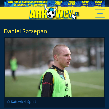
Toggl
navig
Daniel Szczepan
© Katowicki Sport