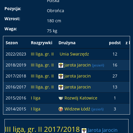
Polska
Pozycja:
Obrońca
Wzrost:
180 cm
Waga:
75 kg
Sezon
Rozgrywki
Drużyna
podst
z ł
2022/2023
III liga, gr. II
Unia Swarzędz
12
1
2018/2019
III liga, gr. II
Jarota Jarocin
16
(jesień)
2017/2018
III liga, gr. II
Jarota Jarocin
27
2016/2017
III liga, gr. II
Jarota Jarocin
13
1
2015/2016
I liga
Rozwój Katowice
1
2014/2015
I liga
Widzew Łódź
3
(jesień)
III liga, gr. II 2017/2018
Jarota Jarocin