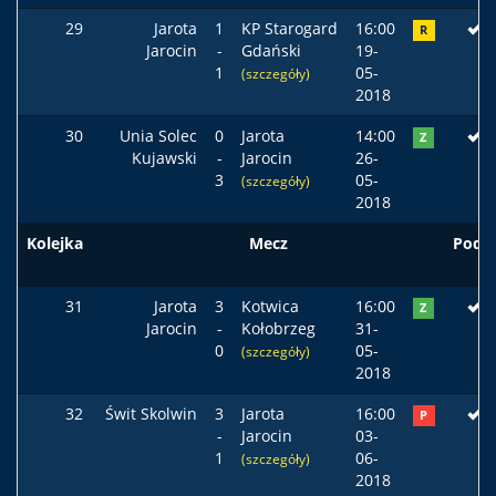
29
Jarota
1
KP Starogard
16:00
R
Jarocin
-
Gdański
19-
1
05-
(szczegóły)
2018
30
Unia Solec
0
Jarota
14:00
Z
Kujawski
-
Jarocin
26-
3
05-
(szczegóły)
2018
Kolejka
Mecz
Pods
31
Jarota
3
Kotwica
16:00
Z
Jarocin
-
Kołobrzeg
31-
0
05-
(szczegóły)
2018
32
Świt Skolwin
3
Jarota
16:00
P
-
Jarocin
03-
1
06-
(szczegóły)
2018