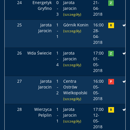
24
Energetyk
0
Jarota
21-
Z
Gryfino
-
Jarocin
04-
3
2018
(szczegóły)
25
Jarota
1
Górnik Konin
16:00
R
Jarocin
-
28-
(szczegóły)
1
04-
2018
26
Wda Świecie
1
Jarota
17:00
Z
-
Jarocin
01-
4
05-
(szczegóły)
2018
27
Jarota
1
Centra
16:00
P
Jarocin
-
Ostrów
05-
2
Wielkopolski
05-
2018
(szczegóły)
28
Wierzyca
1
Jarota
17:00
R
Pelplin
-
Jarocin
12-
1
05-
(szczegóły)
2018