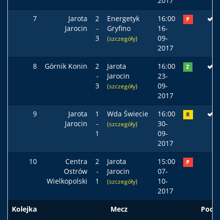
2017
7
Jarota
2
Energetyk
16:00
P
Jarocin
-
Gryfino
16-
3
09-
(szczegóły)
2017
8
Górnik Konin
2
Jarota
16:00
Z
-
Jarocin
23-
3
09-
(szczegóły)
2017
9
Jarota
1
Wda Świecie
16:00
R
Jarocin
-
30-
(szczegóły)
1
09-
2017
10
Centra
2
Jarota
15:00
P
Ostrów
-
Jarocin
07-
Wielkopolski
1
10-
(szczegóły)
2017
Kolejka
Mecz
Pods