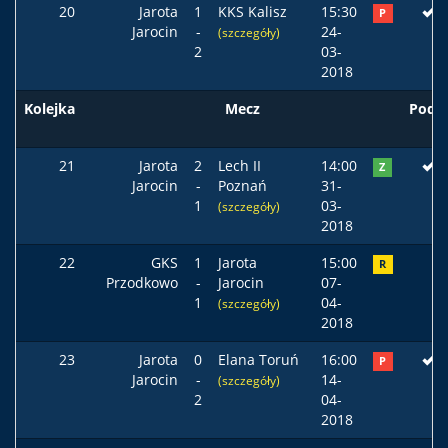
20
Jarota
1
KKS Kalisz
15:30
P
Jarocin
-
24-
(szczegóły)
2
03-
2018
Kolejka
Mecz
Pods
21
Jarota
2
Lech II
14:00
Z
Jarocin
-
Poznań
31-
1
03-
(szczegóły)
2018
22
GKS
1
Jarota
15:00
R
Przodkowo
-
Jarocin
07-
1
04-
(szczegóły)
2018
23
Jarota
0
Elana Toruń
16:00
P
Jarocin
-
14-
(szczegóły)
2
04-
2018