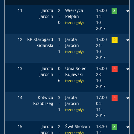
11
Jarota
2
Wierzyca
15:00
Z
Jarocin
-
Pelplin
14-
0
10-
(szczegóły)
2017
12
KP Starogard
1
Jarota
15:00
R
Gdański
-
Jarocin
21-
1
10-
(szczegóły)
2017
13
Jarota
0
Unia Solec
15:00
P
Jarocin
-
Kujawski
28-
6
10-
(szczegóły)
2017
14
Kotwica
3
Jarota
17:00
P
Kołobrzeg
-
Jarocin
04-
1
11-
(szczegóły)
2017
15
Jarota
2
Świt Skolwin
13:30
Z
Jarocin
-
12-
(szczegóły)