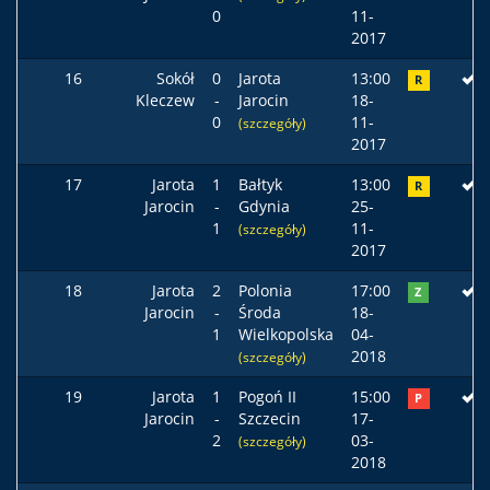
0
11-
2017
16
Sokół
0
Jarota
13:00
R
Kleczew
-
Jarocin
18-
0
11-
(szczegóły)
2017
17
Jarota
1
Bałtyk
13:00
R
Jarocin
-
Gdynia
25-
1
11-
(szczegóły)
2017
18
Jarota
2
Polonia
17:00
Z
Jarocin
-
Środa
18-
1
Wielkopolska
04-
2018
(szczegóły)
19
Jarota
1
Pogoń II
15:00
P
Jarocin
-
Szczecin
17-
2
03-
(szczegóły)
2018