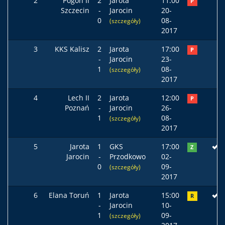
2
Pogoń II
2
Jarota
11:00
P
Szczecin
-
Jarocin
20-
0
08-
(szczegóły)
2017
3
KKS Kalisz
2
Jarota
17:00
P
-
Jarocin
23-
1
08-
(szczegóły)
2017
4
Lech II
2
Jarota
12:00
P
Poznań
-
Jarocin
26-
1
08-
(szczegóły)
2017
5
Jarota
1
GKS
17:00
Z
Jarocin
-
Przodkowo
02-
0
09-
(szczegóły)
2017
6
Elana Toruń
1
Jarota
15:00
R
-
Jarocin
10-
1
09-
(szczegóły)