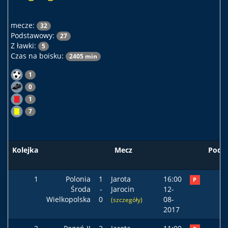
mecze:
32
Podstawowy:
27
Z ławki:
5
Czas na boisku:
2405 min
1
0
1
7
Kolejka
Mecz
Pods
1
Polonia
1
Jarota
16:00
P
Środa
-
Jarocin
12-
Wielkopolska
0
08-
(szczegóły)
2017