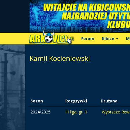
Forum
Kibice
M
Kamil Kocieniewski
Sezon
Rozgrywki
Drużyna
2024/2025
III liga, gr. II
Wybrzeże Rewa