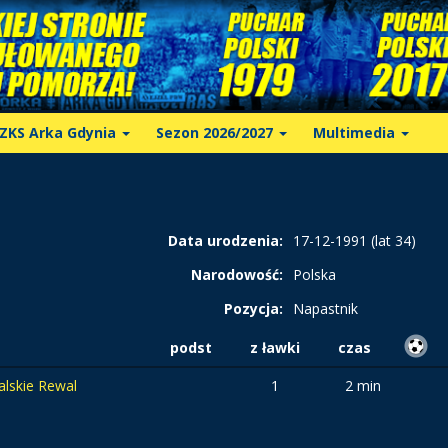
ZKS Arka Gdynia
Sezon 2026/2027
Multimedia
Data urodzenia:
17-12-1991 (lat 34)
Narodowość:
Polska
Pozycja:
Napastnik
podst
z ławki
czas
lskie Rewal
1
2 min