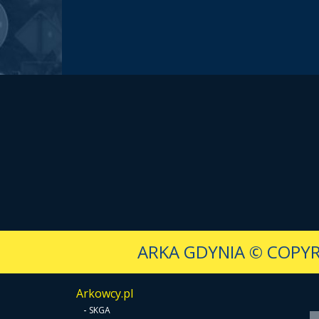
ARKA GDYNIA
© COPYR
Arkowcy.pl
-
SKGA