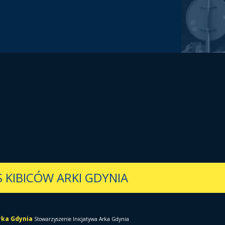
 KIBICÓW ARKI GDYNIA
Arka Gdynia
Stowarzyszenie Inicjatywa Arka Gdynia