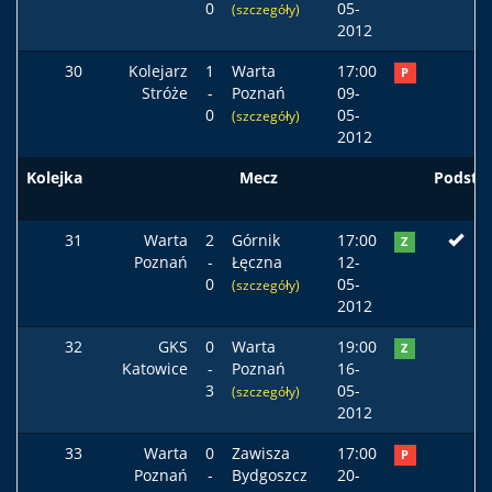
0
05-
(szczegóły)
2012
30
Kolejarz
1
Warta
17:00
P
Stróże
-
Poznań
09-
0
05-
(szczegóły)
2012
Kolejka
Mecz
Podst
31
Warta
2
Górnik
17:00
Z
Poznań
-
Łęczna
12-
0
05-
(szczegóły)
2012
32
GKS
0
Warta
19:00
Z
Katowice
-
Poznań
16-
3
05-
(szczegóły)
2012
33
Warta
0
Zawisza
17:00
P
Poznań
-
Bydgoszcz
20-