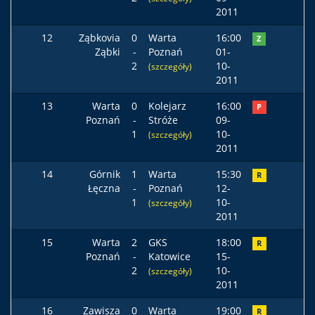
2011
12
Ząbkovia
0
Warta
16:00
Z
Ząbki
-
Poznań
01-
2
10-
(szczegóły)
2011
13
Warta
0
Kolejarz
16:00
P
Poznań
-
Stróże
09-
1
10-
(szczegóły)
2011
14
Górnik
1
Warta
15:30
R
Łęczna
-
Poznań
12-
1
10-
(szczegóły)
2011
15
Warta
2
GKS
18:00
R
Poznań
-
Katowice
15-
2
10-
(szczegóły)
2011
16
Zawisza
0
Warta
19:00
R