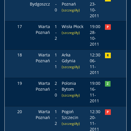
Bydgoszcz
-
Poznań
23-
0
10-
(szczegóły)
2011
17
Warta
1
Wisła Płock
19:00
P
Poznań
-
28-
(szczegóły)
2
10-
2011
18
Warta
1
Arka
12:30
R
Poznań
-
Gdynia
06-
1
11-
(szczegóły)
2011
19
Warta
2
Polonia
19:00
Z
Poznań
-
Bytom
16-
0
11-
(szczegóły)
2011
20
Warta
1
Pogoń
12:30
P
Poznań
-
Szczecin
20-
2
11-
(szczegóły)
2011