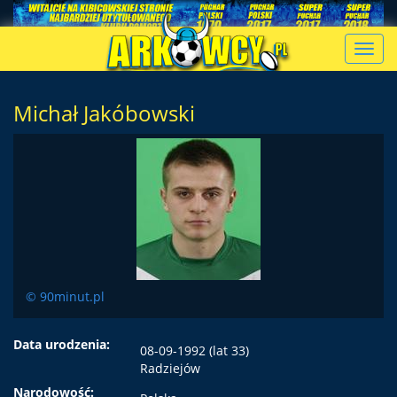
Toggl
navig
Michał Jakóbowski
© 90minut.pl
Data urodzenia:
08-09-1992 (lat 33)
Radziejów
Narodowość: