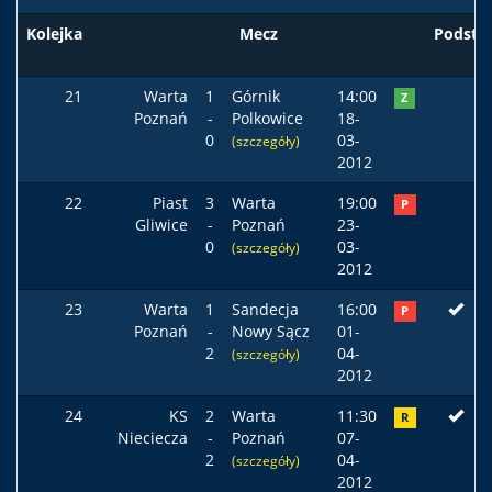
Kolejka
Mecz
Podst
21
Warta
1
Górnik
14:00
Z
Poznań
-
Polkowice
18-
0
03-
(szczegóły)
2012
22
Piast
3
Warta
19:00
P
Gliwice
-
Poznań
23-
0
03-
(szczegóły)
2012
23
Warta
1
Sandecja
16:00
P
Poznań
-
Nowy Sącz
01-
2
04-
(szczegóły)
2012
24
KS
2
Warta
11:30
R
Nieciecza
-
Poznań
07-
2
04-
(szczegóły)
2012