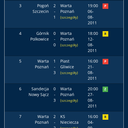
3
Pogoń
2
Warta
19:00
P
Szczecin
-
Poznań
06-
1
08-
(szczegóły)
2011
4
Górnik
0
Warta
18:00
R
Polkowice
-
Poznań
12-
0
08-
(szczegóły)
2011
5
Warta
1
Piast
16:00
P
Poznań
-
Gliwice
21-
3
08-
(szczegóły)
2011
6
Sandecja
0
Warta
20:00
Z
Nowy Sącz
-
Poznań
27-
3
08-
(szczegóły)
2011
7
Warta
2
KS
16:00
R
Poznań
-
Nieciecza
04-
2
09-