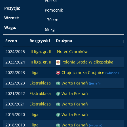
Polska
Pozycja:
Pomocnik
Wzrost:
170 cm
Waga:
65 kg
Sezon
Rozgrywki
Drużyna
p
2024/2025
III liga, gr. II
Noteć Czarnków
2023/2024
III liga, gr. II
Polonia Środa Wielkopolska
2022/2023
I liga
Chojniczanka Chojnice
(wiosna)
2022/2023
Ekstraklasa
Warta Poznań
(jesień)
2021/2022
Ekstraklasa
Warta Poznań
2020/2021
Ekstraklasa
Warta Poznań
2019/2020
I liga
Warta Poznań
2018/2019
I liga
Warta Poznań
(wiosna)