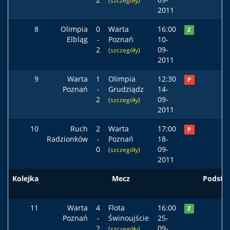
(szczegóły)
2011
8
Olimpia
0
Warta
16:00
Z
Elbląg
-
Poznań
10-
2
09-
(szczegóły)
2011
9
Warta
1
Olimpia
12:30
P
Poznań
-
Grudziądz
14-
2
09-
(szczegóły)
2011
10
Ruch
2
Warta
17:00
P
Radzionków
-
Poznań
18-
0
09-
(szczegóły)
2011
Kolejka
Mecz
Podst
11
Warta
4
Flota
16:00
Z
Poznań
-
Świnoujście
25-
2
09-
(szczegóły)