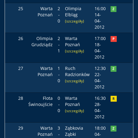
25
Warta
2
Olimpia
16:00
Z
Poznań
-
Elbląg
14-
0
04-
(szczegóły)
2012
26
Olimpia
2
Warta
17:00
P
Grudziądz
-
Poznań
18-
1
04-
(szczegóły)
2012
27
Warta
1
Ruch
12:30
Z
Poznań
-
Radzionków
22-
0
04-
(szczegóły)
2012
28
Flota
0
Warta
16:30
R
Świnoujście
-
Poznań
28-
0
04-
(szczegóły)
2012
29
Warta
3
Ząbkovia
18:00
Z
Poznań
-
Ząbki
04-