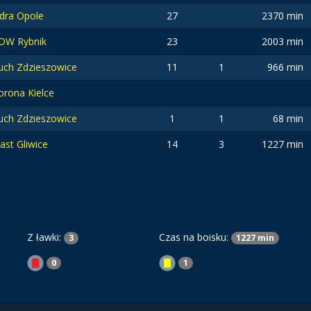
dra Opole
27
2370 min
OW Rybnik
23
2003 min
uch Zdzieszowice
11
1
966 min
orona Kielce
uch Zdzieszowice
1
1
68 min
iast Gliwice
14
3
1227 min
Z ławki:
Czas na boisku:
3
1227 min
0
1