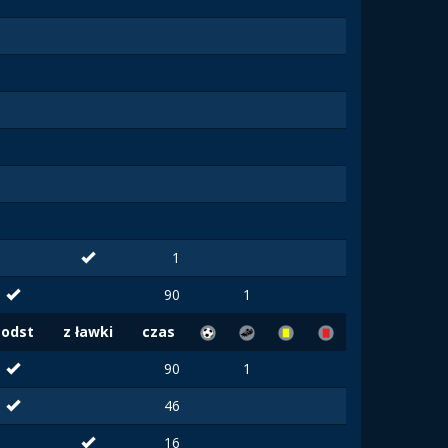
1
90
1
Podst
z ławki
czas
90
1
46
16