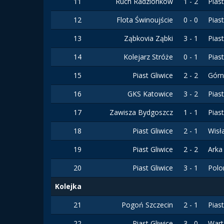
11
Ruch Radzionków
1 - 2
Pias
12
Flota Świnoujście
0 - 0
Pias
13
Ząbkovia Ząbki
3 - 1
Pias
14
Kolejarz Stróże
0 - 1
Pias
15
Piast Gliwice
2 - 2
Górn
16
GKS Katowice
3 - 2
Pias
17
Zawisza Bydgoszcz
1 - 1
Pias
18
Piast Gliwice
2 - 1
Wisł
19
Piast Gliwice
2 - 2
Arka
20
Piast Gliwice
3 - 1
Polo
Kolejka
21
Pogoń Szczecin
2 - 1
Pias
22
Piast Gliwice
3 - 0
War