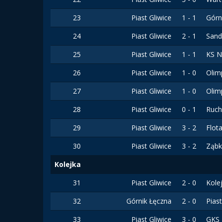
23
Piast Gliwice
1 - 1
Górn
24
Piast Gliwice
2 - 1
Sand
25
Piast Gliwice
1 - 1
KS N
26
Piast Gliwice
1 - 0
Olim
27
Piast Gliwice
1 - 0
Olim
28
Piast Gliwice
0 - 1
Ruch
29
Piast Gliwice
3 - 2
Flot
30
Piast Gliwice
3 - 2
Ząbk
Kolejka
31
Piast Gliwice
2 - 0
Kole
32
Górnik Łęczna
2 - 0
Pias
33
Piast Gliwice
3 - 0
GKS 