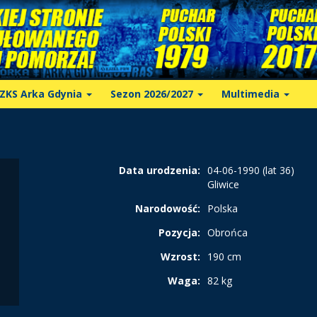
ZKS Arka Gdynia
Sezon 2026/2027
Multimedia
Data urodzenia:
04-06-1990 (lat 36)
Gliwice
Narodowość:
Polska
Pozycja:
Obrońca
Wzrost:
190 cm
Waga:
82 kg