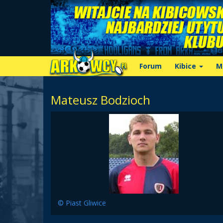
Forum
Kibice
M
Mateusz Bodzioch
© Piast Gliwice