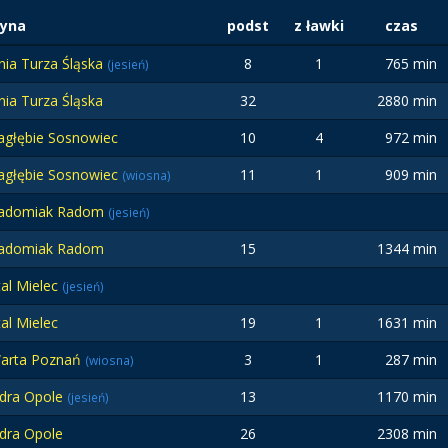
żyna
podst
z ławki
czas
nia Turza Śląska
8
1
765 min
(jesień)
nia Turza Śląska
32
2880 min
agłębie Sosnowiec
10
4
972 min
agłębie Sosnowiec
11
1
909 min
(wiosna)
adomiak Radom
(jesień)
adomiak Radom
15
1344 min
tal Mielec
(jesień)
tal Mielec
19
1
1631 min
arta Poznań
3
1
287 min
(wiosna)
dra Opole
13
1170 min
(jesień)
dra Opole
26
2308 min