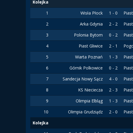
Kolejka
1
Wisła Płock
1 - 0
Pias
2
Arka Gdynia
2 - 2
Pias
3
Polonia Bytom
0 - 2
Pias
4
Piast Gliwice
2 - 1
Pogo
5
Warta Poznań
1 - 3
Pias
6
Górnik Polkowice
0 - 2
Pias
7
Sandecja Nowy Sącz
4 - 0
Pias
8
KS Nieciecza
2 - 3
Pias
9
Olimpia Elbląg
1 - 3
Pias
10
Olimpia Grudziądz
2 - 0
Pias
Kolejka