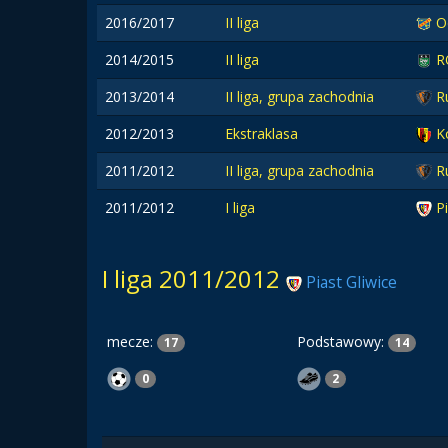
2016/2017
II liga
O
2014/2015
II liga
R
2013/2014
II liga, grupa zachodnia
R
2012/2013
Ekstraklasa
K
2011/2012
II liga, grupa zachodnia
R
2011/2012
I liga
P
I liga 2011/2012
Piast Gliwice
mecze:
Podstawowy:
17
14
0
2