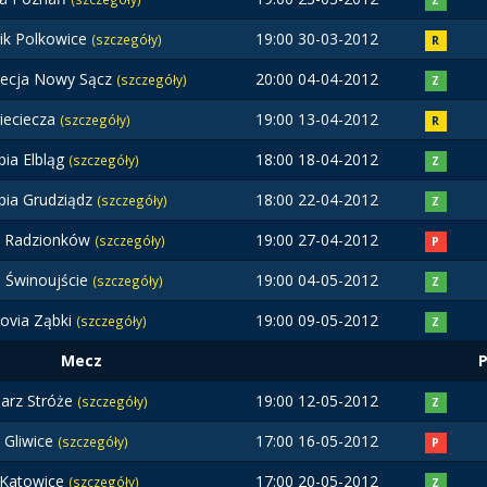
Z
ik Polkowice
19:00 30-03-2012
(szczegóły)
R
ecja Nowy Sącz
20:00 04-04-2012
(szczegóły)
Z
ieciecza
19:00 13-04-2012
(szczegóły)
R
pia Elbląg
18:00 18-04-2012
(szczegóły)
Z
pia Grudziądz
18:00 22-04-2012
(szczegóły)
Z
 Radzionków
19:00 27-04-2012
(szczegóły)
P
a Świnoujście
19:00 04-05-2012
(szczegóły)
Z
ovia Ząbki
19:00 09-05-2012
(szczegóły)
Z
Mecz
jarz Stróże
19:00 12-05-2012
(szczegóły)
Z
t Gliwice
17:00 16-05-2012
(szczegóły)
P
Katowice
17:00 20-05-2012
(szczegóły)
Z