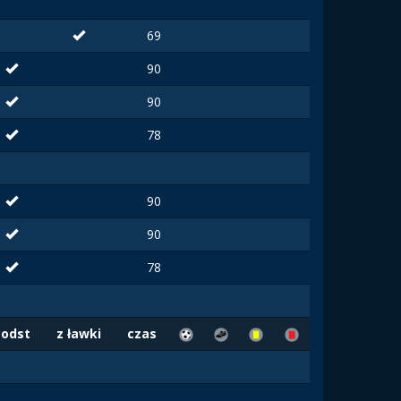
69
90
90
78
90
90
78
Podst
z ławki
czas