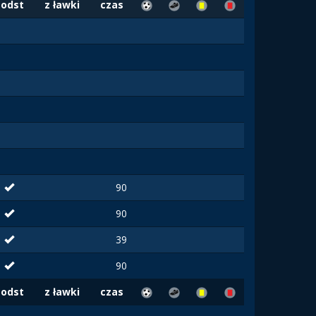
Podst
z ławki
czas
90
90
39
90
Podst
z ławki
czas