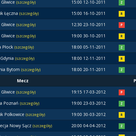
t Gliwice
15:00 12-10-2011
(szczegóły)
Z
ik Łęczna
15:00 16-10-2011
(szczegóły)
R
t Gliwice
12:30 23-10-2011
(szczegóły)
P
t Gliwice
19:00 30-10-2011
(szczegóły)
R
a Płock
18:00 05-11-2011
(szczegóły)
Z
 Gdynia
18:00 12-11-2011
(szczegóły)
R
nia Bytom
18:00 20-11-2011
(szczegóły)
Z
Mecz
t Gliwice
19:15 17-03-2012
(szczegóły)
P
ta Poznań
19:00 23-03-2012
(szczegóły)
Z
ik Polkowice
19:00 30-03-2012
(szczegóły)
R
ecja Nowy Sącz
20:00 04-04-2012
(szczegóły)
Z