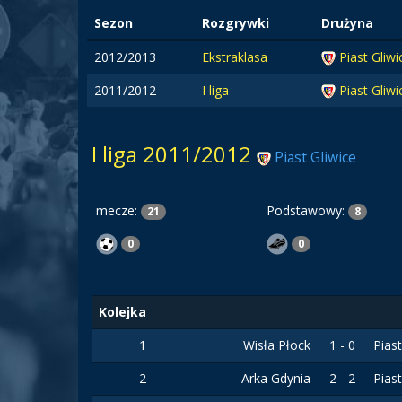
Sezon
Rozgrywki
Drużyna
2012/2013
Ekstraklasa
Piast Gliwi
2011/2012
I liga
Piast Gliwi
I liga 2011/2012
Piast Gliwice
mecze:
Podstawowy:
21
8
0
0
Kolejka
1
Wisła Płock
1 - 0
Pias
2
Arka Gdynia
2 - 2
Pias