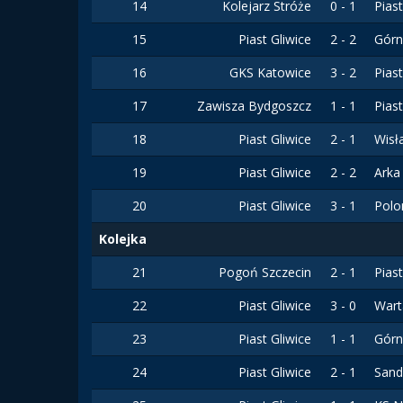
14
Kolejarz Stróże
0 - 1
Pias
15
Piast Gliwice
2 - 2
Górn
16
GKS Katowice
3 - 2
Pias
17
Zawisza Bydgoszcz
1 - 1
Pias
18
Piast Gliwice
2 - 1
Wisł
19
Piast Gliwice
2 - 2
Arka
20
Piast Gliwice
3 - 1
Polo
Kolejka
21
Pogoń Szczecin
2 - 1
Pias
22
Piast Gliwice
3 - 0
War
23
Piast Gliwice
1 - 1
Górn
24
Piast Gliwice
2 - 1
Sand