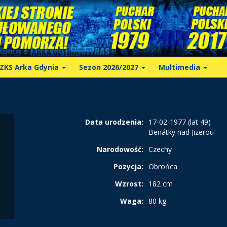
ZKS Arka Gdynia
Sezon 2026/2027
Multimedia
Data urodzenia:
17-02-1977 (lat 49)
Benátky nad Jizerou
Narodowość:
Czechy
Pozycja:
Obrońca
Wzrost:
182 cm
Waga:
80 kg