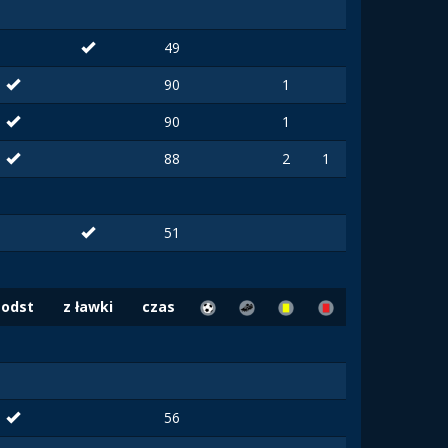
49
90
1
90
1
88
2
1
51
Podst
z ławki
czas
56