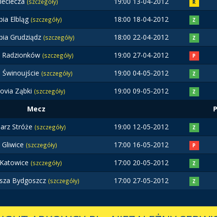
ieciecza
19:00 13-04-2012
(szczegóły)
R
pia Elbląg
18:00 18-04-2012
(szczegóły)
Z
pia Grudziądz
18:00 22-04-2012
(szczegóły)
Z
 Radzionków
19:00 27-04-2012
(szczegóły)
P
a Świnoujście
19:00 04-05-2012
(szczegóły)
Z
ovia Ząbki
19:00 09-05-2012
(szczegóły)
Z
Mecz
jarz Stróże
19:00 12-05-2012
(szczegóły)
Z
t Gliwice
17:00 16-05-2012
(szczegóły)
P
Katowice
17:00 20-05-2012
(szczegóły)
Z
sza Bydgoszcz
17:00 27-05-2012
(szczegóły)
Z