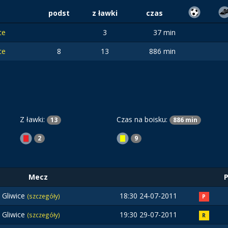
podst
z ławki
czas
ce
3
37 min
ce
8
13
886 min
Z ławki:
Czas na boisku:
13
886 min
2
9
Mecz
t Gliwice
18:30 24-07-2011
(szczegóły)
P
t Gliwice
19:30 29-07-2011
(szczegóły)
R