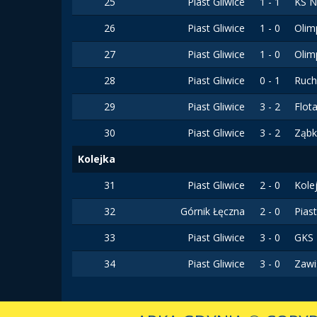
25
Piast Gliwice
1 - 1
KS N
26
Piast Gliwice
1 - 0
Olim
27
Piast Gliwice
1 - 0
Olim
28
Piast Gliwice
0 - 1
Ruch
29
Piast Gliwice
3 - 2
Flot
30
Piast Gliwice
3 - 2
Ząbk
Kolejka
31
Piast Gliwice
2 - 0
Kole
32
Górnik Łęczna
2 - 0
Pias
33
Piast Gliwice
3 - 0
GKS 
34
Piast Gliwice
3 - 0
Zawi