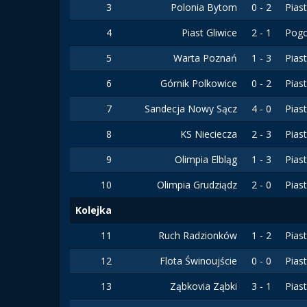
3
Polonia Bytom
0 - 2
Pias
4
Piast Gliwice
2 - 1
Pogo
5
Warta Poznań
1 - 3
Pias
6
Górnik Polkowice
0 - 2
Pias
7
Sandecja Nowy Sącz
4 - 0
Pias
8
KS Nieciecza
2 - 3
Pias
9
Olimpia Elbląg
1 - 3
Pias
10
Olimpia Grudziądz
2 - 0
Pias
Kolejka
11
Ruch Radzionków
1 - 2
Pias
12
Flota Świnoujście
0 - 0
Pias
13
Ząbkovia Ząbki
3 - 1
Pias