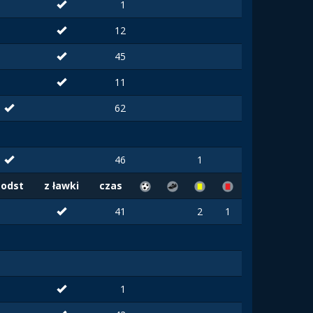
1
12
45
11
62
46
1
Podst
z ławki
czas
41
2
1
1