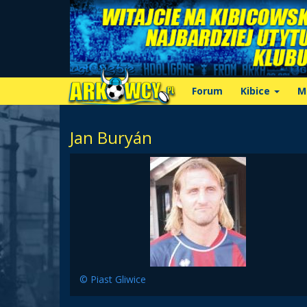
Forum
Kibice
M
Jan Buryán
© Piast Gliwice