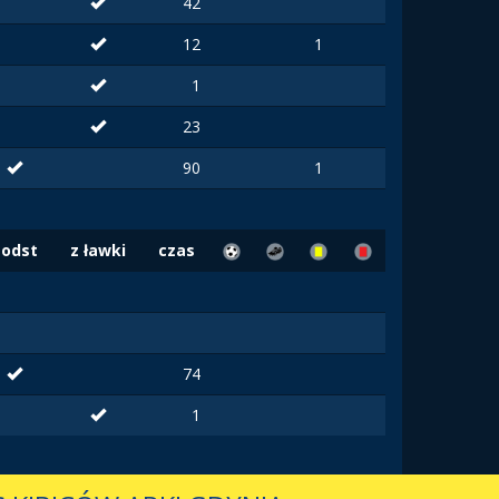
42
12
1
1
23
90
1
Podst
z ławki
czas
74
1