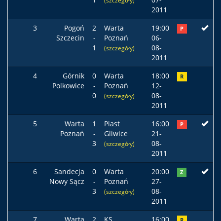
(szczegóły)
2011
3
Pogoń
2
Warta
19:00
P
Szczecin
-
Poznań
06-
1
08-
(szczegóły)
2011
4
Górnik
0
Warta
18:00
R
Polkowice
-
Poznań
12-
0
08-
(szczegóły)
2011
5
Warta
1
Piast
16:00
P
Poznań
-
Gliwice
21-
3
08-
(szczegóły)
2011
6
Sandecja
0
Warta
20:00
Z
Nowy Sącz
-
Poznań
27-
3
08-
(szczegóły)
2011
7
Warta
2
KS
16:00
R