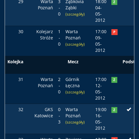
29
Warta
3
Ząbkovia
18:00
Z
Poznań
-
Ząbki
04-
0
05-
(szczegóły)
2012
30
Kolejarz
1
Warta
17:00
P
Stróże
-
Poznań
09-
0
05-
(szczegóły)
2012
Kolejka
Mecz
Podst
31
Warta
2
Górnik
17:00
Z
Poznań
-
Łęczna
12-
0
05-
(szczegóły)
2012
32
GKS
0
Warta
19:00
Z
Katowice
-
Poznań
16-
3
05-
(szczegóły)
2012