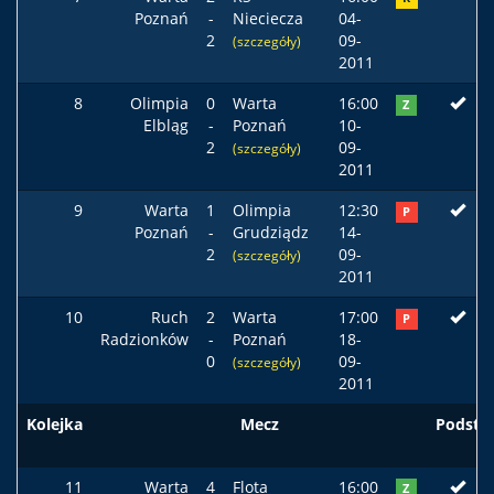
Poznań
-
Nieciecza
04-
2
09-
(szczegóły)
2011
8
Olimpia
0
Warta
16:00
Z
Elbląg
-
Poznań
10-
2
09-
(szczegóły)
2011
9
Warta
1
Olimpia
12:30
P
Poznań
-
Grudziądz
14-
2
09-
(szczegóły)
2011
10
Ruch
2
Warta
17:00
P
Radzionków
-
Poznań
18-
0
09-
(szczegóły)
2011
Kolejka
Mecz
Podst
11
Warta
4
Flota
16:00
Z