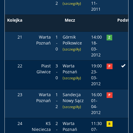
2
11-
(szczegóły)
2011
Kolejka
Mecz
Podst
21
Warta
1
Górnik
14:00
Z
Poznań
-
Polkowice
18-
0
03-
(szczegóły)
2012
22
Piast
3
Warta
19:00
P
Gliwice
-
Poznań
23-
0
03-
(szczegóły)
2012
23
Warta
1
Sandecja
16:00
P
Poznań
-
Nowy Sącz
01-
2
04-
(szczegóły)
2012
24
KS
2
Warta
11:30
R
Nieciecza
-
Poznań
07-