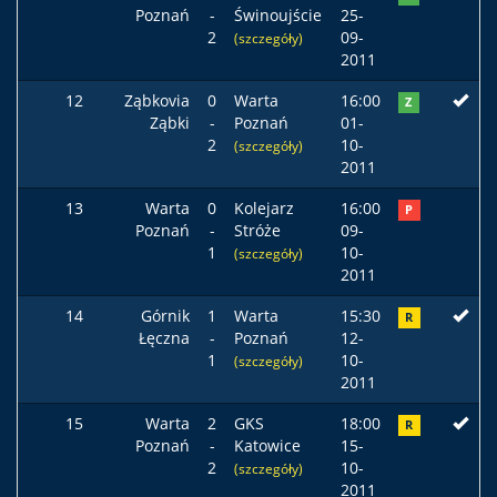
Poznań
-
Świnoujście
25-
2
09-
(szczegóły)
2011
12
Ząbkovia
0
Warta
16:00
Z
Ząbki
-
Poznań
01-
2
10-
(szczegóły)
2011
13
Warta
0
Kolejarz
16:00
P
Poznań
-
Stróże
09-
1
10-
(szczegóły)
2011
14
Górnik
1
Warta
15:30
R
Łęczna
-
Poznań
12-
1
10-
(szczegóły)
2011
15
Warta
2
GKS
18:00
R
Poznań
-
Katowice
15-
2
10-
(szczegóły)
2011