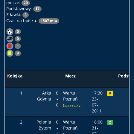
mecze:
20
Podstawowy:
17
Z ławki:
3
Czas na boisku:
1507 min
0
0
1
9
Kolejka
Mecz
Podst
1
Arka
0
Warta
17:30
R
Gdynia
-
Poznań
23-
0
07-
(szczegóły)
2011
2
Polonia
0
Warta
18:00
Z
Bytom
-
Poznań
31-
1
07-