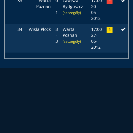
33
Warta
0
Zawisza
17:00
P
Poznań
-
Bydgoszcz
20-
1
05-
(szczegóły)
2012
34
Wisła Płock
3
Warta
17:00
R
-
Poznań
27-
3
05-
(szczegóły)
2012