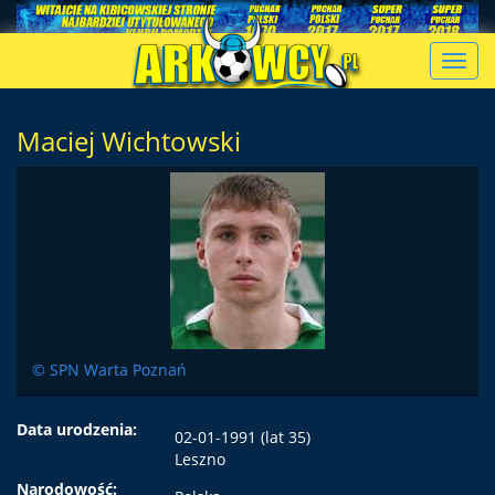
Toggl
navig
Maciej Wichtowski
© SPN Warta Poznań
Data urodzenia:
02-01-1991 (lat 35)
Leszno
Narodowość: