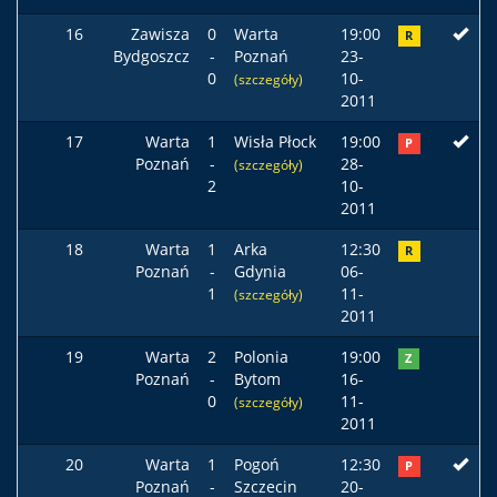
16
Zawisza
0
Warta
19:00
R
Bydgoszcz
-
Poznań
23-
0
10-
(szczegóły)
2011
17
Warta
1
Wisła Płock
19:00
P
Poznań
-
28-
(szczegóły)
2
10-
2011
18
Warta
1
Arka
12:30
R
Poznań
-
Gdynia
06-
1
11-
(szczegóły)
2011
19
Warta
2
Polonia
19:00
Z
Poznań
-
Bytom
16-
0
11-
(szczegóły)
2011
20
Warta
1
Pogoń
12:30
P
Poznań
-
Szczecin
20-