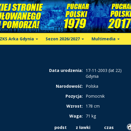
ZKS Arka Gdynia
Sezon 2026/2027
Multimedia
Data urodzenia:
17-11-2003 (lat 22)
Gdynia
Narodowość:
Polska
Pozycja:
Pomocnik
Wzrost:
178 cm
Waga:
71 kg
podst
z ławki
czas