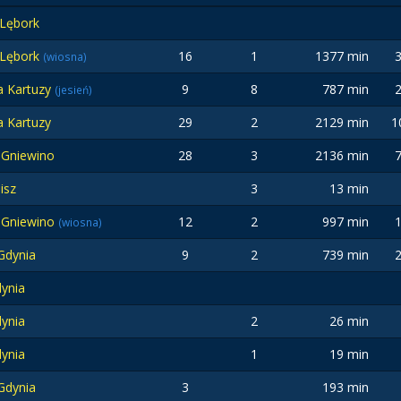
Lębork
Lębork
16
1
1377 min
(wiosna)
a Kartuzy
9
8
787 min
(jesień)
a Kartuzy
29
2
2129 min
1
 Gniewino
28
3
2136 min
isz
3
13 min
 Gniewino
12
2
997 min
(wiosna)
 Gdynia
9
2
739 min
ynia
ynia
2
26 min
ynia
1
19 min
 Gdynia
3
193 min