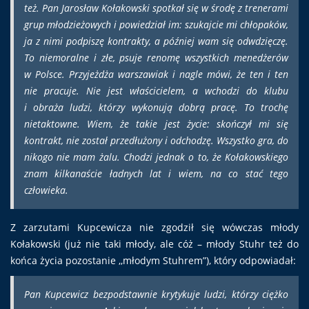
też. Pan Jarosław Kołakowski spotkał się w środę z trenerami
grup młodzieżowych i powiedział im: szukajcie mi chłopaków,
ja z nimi podpiszę kontrakty, a później wam się odwdzięczę.
To niemoralne i złe, psuje renomę wszystkich menedżerów
w Polsce. Przyjeżdża warszawiak i nagle mówi, że ten i ten
nie pracuje. Nie jest właścicielem, a wchodzi do klubu
i obraża ludzi, którzy wykonują dobrą pracę. To trochę
nietaktowne. Wiem, że takie jest życie: skończył mi się
kontrakt, nie został przedłużony i odchodzę. Wszystko gra, do
nikogo nie mam żalu. Chodzi jednak o to, że Kołakowskiego
znam kilkanaście ładnych lat i wiem, na co stać tego
człowieka.
Z zarzutami Kupcewicza nie zgodził się wówczas młody
Kołakowski (już nie taki młody, ale cóż – młody Stuhr też do
końca życia pozostanie ,,młodym Stuhrem”), który odpowiadał:
Pan Kupcewicz bezpodstawnie krytykuje ludzi, którzy ciężko