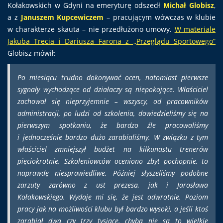
Kołakowskich w Gdyni na emeryturę odszedł
Michał Globisz
,
a z
Januszem Kupcewiczem
– pracującym wówczas w klubie
w charakterze skauta – nie przedłużono umowy.
W materiale
Jakuba Trecia i Dariusza Farona z ,,Przeglądu Sportowego”
Globisz mówił:
Po miesiącu trudno dokonywać ocen, natomiast pierwsze
sygnały wychodzące od działaczy są niepokojące. Właściciel
zachował się nieprzyjemnie – wszyscy, od pracowników
administracji, po ludzi od szkolenia, dowiedzieliśmy się na
pierwszym spotkaniu, że bardzo źle pracowaliśmy
i jednocześnie bardzo dużo zarabialiśmy. W związku z tym
właściciel zmniejszył budżet na kilkunastu trenerów
pięciokrotnie. Szkoleniowców oceniono zbyt pochopnie, to
naprawdę niesprawiedliwe. Później słyszeliśmy podobne
zarzuty zarówno z ust prezesa, jak i Jarosława
Kołakowskiego. Wydaje mi się, że jest odwrotnie. Poziom
pracy jak na możliwości klubu był bardzo wysoki, a jeśli ktoś
zarabiał dwa czy trzy tysiące, chyba nie są to wielkie