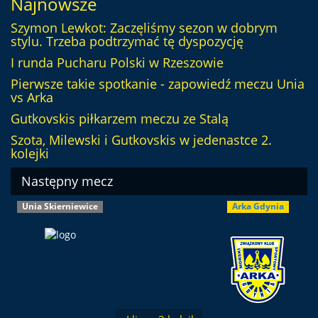
Najnowsze
Szymon Lewkot: Zaczęliśmy sezon w dobrym
stylu. Trzeba podtrzymać tę dyspozycję
I runda Pucharu Polski w Rzeszowie
Pierwsze takie spotkanie - zapowiedź meczu Unia
vs Arka
Gutkovskis piłkarzem meczu ze Stalą
Szota, Milewski i Gutkovskis w jedenastce 2.
kolejki
Następny mecz
Unia Skierniewice
Arka Gdynia