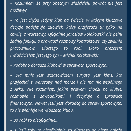
– Rozumiem, że przy obecnym właścicielu powrót nie jest
możliwy?
– To jest chyba jedyny klub na świecie, w którym kluczowe
decyzje podejmuje człowiek, który przyjeżdża tu tylko na
chwilę, z Warszawy. Oficjalnie Jarosław Kołakowski nie pełni
żadnej funkcji, a prowadzi rozmowy kontraktowe, czy zwalnia
pracowników. Dlaczego to robi, skoro prezesem
i właścicielem jest jego syn – Michał Kołakowski?
– Podobno doradza klubowi w sprawach sportowych...
– Dla mnie jest wczasowiczem, turystą. Jest kimś, kto
przyjechał z Warszawy nad morze i nie ma nic wspólnego
z Arką. Nie rozumiem, jakim prawem chodzi po klubie,
rozmawia z zawodnikami i decyduje o sprawach
finansowych. Nawet jeśli jest doradcą do spraw sportowych,
to nie widnieje we władzach klubu.
– Bo robi to nieoficjalnie...
– A jeśli robi to nieoficjalnie, to dlaczego do niego należą