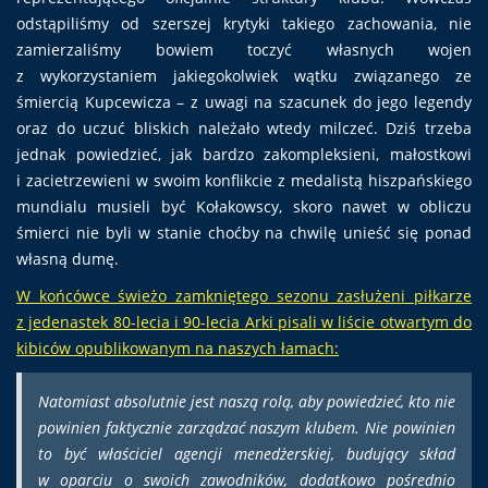
odstąpiliśmy od szerszej krytyki takiego zachowania, nie
zamierzaliśmy bowiem toczyć własnych wojen
z wykorzystaniem jakiegokolwiek wątku związanego ze
śmiercią Kupcewicza – z uwagi na szacunek do jego legendy
oraz do uczuć bliskich należało wtedy milczeć. Dziś trzeba
jednak powiedzieć, jak bardzo zakompleksieni, małostkowi
i zacietrzewieni w swoim konflikcie z medalistą hiszpańskiego
mundialu musieli być Kołakowscy, skoro nawet w obliczu
śmierci nie byli w stanie choćby na chwilę unieść się ponad
własną dumę.
W końcówce świeżo zamkniętego sezonu zasłużeni piłkarze
z jedenastek 80-lecia i 90-lecia Arki pisali w liście otwartym do
kibiców opublikowanym na naszych łamach:
Natomiast absolutnie jest naszą rolą, aby powiedzieć, kto nie
powinien faktycznie zarządzać naszym klubem. Nie powinien
to być właściciel agencji menedżerskiej, budujący skład
w oparciu o swoich zawodników, dodatkowo pośrednio