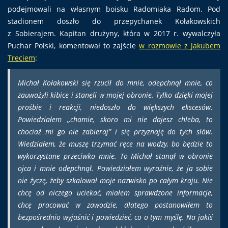
podejmowali na własnym boisku Radomiaka Radom. Pod
stadionem doszło do przepychanek Kołakowskich
z Sobierajem. Kapitan drużyny, która w 2017 r. wywalczyła
Puchar Polski, komentował to zajście
w rozmowie z Jakubem
Treciem
:
Michał Kołakowski się rzucił do mnie, odepchnął mnie, co
zauważyli kibice i stanęli w mojej obronie. Tylko dzięki mojej
prośbie i reakcji, niedoszło do większych ekscesów.
Powiedziałem ,,chamie, skoro mi nie dajesz chleba, to
chociaż mi go nie zabieraj” i się przyznaję do tych słów.
Wiedziałem, że muszę trzymać ręce na wodzy, bo będzie to
wykorzystane przeciwko mnie. To Michał stanął w obronie
ojca i mnie odepchnął. Powiedziałem wyraźnie, że ja sobie
nie życzę, żeby szkalował moje nazwisko po całym kraju. Nie
chcę od niczego uciekać, miałem sprawdzone informacje,
chcę pracować w zawodzie, dlatego postanowiłem to
bezpośrednio wyjaśnić i powiedzieć, co o tym myślę. Na jakiś