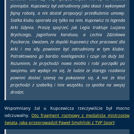
pieniądze. Kupcewicz był zatrudniony jako skaut i wykonywał
fajną robotę, a nie dostał propozycji przedłużenia umowy.
Siatka klubu opierała się tylko na nim. Kupcewicz to legenda
Arki Gdynia. Proszę spojrzeć, jak Legia traktuje Lucjana
Brychczego, Jagiellonia Karalusa, a Lechia Zdzisława
Puszkarza. Uważam, że dopóki Kupcewicz chce pracować dla
Arki i ma siły, powinien być zatrudniony w tym klubie.
Potraktowano go bardzo nieelegancko i czuje on duży żal.
Rozumiem, że przychodzi nowa miotła i robi porządki po
swojemu, ale wydaje mi się, że ludzie ze starego rozdania
powinni dostać szansę na pokazanie się. A nie że ktoś
przychodzi z szabelką i tnie wszystko, co spotka na swojej
drodze.
Wspomniany żal u Kupcewicza rzeczywiście był mocno
odczuwalny.
Oto fragment rozmowy z medalistą mistrzostw
świata, jaką przeprowadził Paweł Smoliński z TVP Sport
: