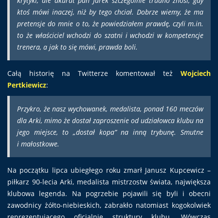
krytyki, ale akurat pan Jarek szczególnie trudno znosi, gdy
ktoś mówi inaczej, niż by tego chciał. Dobrze wiemy, że ma
pretensje do mnie o to, że powiedziałem prawdę, czyli m.in.
to że właściciel wchodzi do szatni i wchodzi w kompetencje
trenera, a jak to się mówi, prawda boli.
Całą historię na Twitterze komentował też
Wojciech
Pertkiewicz
:
Przykro, że nasz wychowanek, medalista, ponad 160 meczów
dla Arki, mimo że dostał zaproszenie od udziałowca klubu na
jego miejsce, to „dostał kopa” na inną trybunę. Smutne
i małostkowe.
Na początku lipca ubiegłego roku zmarł Janusz Kupcewicz –
piłkarz 90-lecia Arki, medalista mistrzostw świata, największa
klubowa legenda. Na pogrzebie pojawili się byli i obecni
zawodnicy żółto-niebieskich, zabrakło natomiast kogokolwiek
reprezentującego oficjalnie struktury klubu. Wówczas