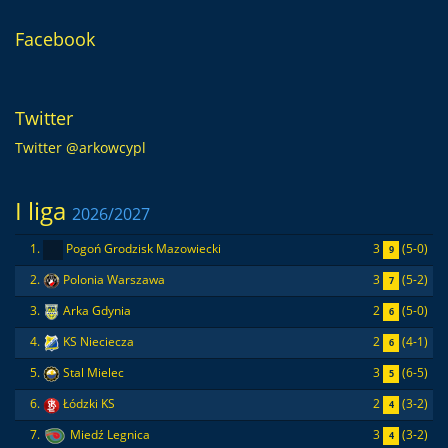
Facebook
Twitter
Twitter @arkowcypl
I liga
2026/2027
3
(5-0)
1.
Pogoń Grodzisk Mazowiecki
9
3
(5-2)
2.
Polonia Warszawa
7
2
(5-0)
3.
Arka Gdynia
6
2
(4-1)
4.
KS Nieciecza
6
3
(6-5)
5.
Stal Mielec
5
2
(3-2)
6.
Łódzki KS
4
3
(3-2)
7.
Miedź Legnica
4