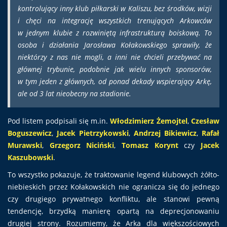
kontrolujący inny klub piłkarski w Kaliszu, bez środków, wizji
i chęci na integrację wszystkich trenujących Arkowców
w jednym klubie z rozwiniętą infrastrukturą boiskową. To
osoba i działania Jarosława Kołakowskiego sprawiły, że
niektórzy z nas nie mogli, a inni nie chcieli przebywać na
głównej trybunie, podobnie jak wielu innych sponsorów,
w tym jeden z głównych, od ponad dekady wspierający Arkę,
ale od 3 lat nieobecny na stadionie.
Pod listem podpisali się m.in.
Włodzimierz Żemojtel
,
Czesław
Boguszewicz
,
Jacek Pietrzykowski
,
Andrzej Bikiewicz
,
Rafał
Murawski
,
Grzegorz Niciński
,
Tomasz Korynt
czy
Jacek
Kaszubowski
.
To wszystko pokazuje, że traktowanie legend klubowych żółto-
niebieskich przez Kołakowskich nie ogranicza się do jednego
czy drugiego prywatnego konfliktu, ale stanowi pewną
tendencję, brzydką manierę opartą na deprecjonowaniu
drugiej strony. Rozumiemy, że Arka dla większościowych