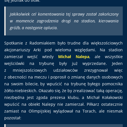
się jednak do słów:
Jakikolwiek cel komentowania tej sprawy został zakończony
w momencie zagrodzenia drogi na stadion, kierowania
gróźb, a następnie oplucia.
Spotkanie z Radomiakiem było trudne dla większościowych
akcjonariuszy Arki pod wieloma względami. Na stadion
zamierzał wejść wtedy
Michał Nalepa
, ale wszystkie
wejściówki na trybunę były już wyprzedane. Jeden
z mniejszościowych udziałowców zrezygnował więc
z obecności na meczu i poprosił o zmianę danych osobowych
na swoim bilecie, by wpuścić na trybunę byłego pomocnika
żółto-niebieskich. Okazało się, że by zrealizować taką operację,
niezbędna jest zgoda prezesa klubu, a Michał Kołakowski
wpuścić na obiekt Nalepy nie zamierzał. Piłkarz ostatecznie
zamiast na Olimpijskiej wylądował na Torach, ale niesmak
pozostał: