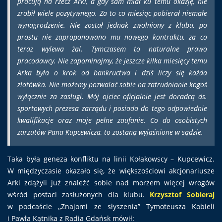
pracują na rzecz Arki, a gdy sam miał ku temu okazję, nie
zrobił wiele pozytywnego. Za to co miesiąc pobierał niemałe
wynagrodzenie. Nie został jednak zwolniony z klubu, po
prostu nie zaproponowano mu nowego kontraktu, za co
teraz wylewa żal. Tymczasem to naturalne prawo
pracodawcy. Nie zapominajmy, że jeszcze kilka miesięcy temu
Arka była o krok od bankructwa i dziś liczy się każda
złotówka. Nie możemy pozwalać sobie na zatrudnianie kogoś
wyłącznie za zasługi. Mój ojciec oficjalnie jest doradcą ds.
sportowych prezesa zarządu i posiada do tego odpowiednie
kwalifikacje oraz moje pełne zaufanie. Co do osobistych
zarzutów Pana Kupcewicza, to zostaną wyjaśnione w sądzie.
Taka była geneza konfliktu na linii Kołakowscy – Kupcewicz.
W międzyczasie okazało się, że większościowi akcjonariusze
Arki zdążyli już znaleźć sobie nad morzem więcej wrogów
wśród postaci zasłużonych dla klubu.
Krzysztof Sobieraj
w podcaście ,,Znajomi ze słyszenia” Tymoteusza Kobieli
i Pawła Kątnika z Radia Gdańsk mówił: