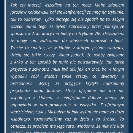
Tak czy inaczej, wszedłem na ten mecz. Moim zdaniem
Jarosław Kołakowski bał się konfrontacji ze mną na trybunie,
tak to odbieram. Tylko dlatego się nie zgodził na to, żebym
wszedł, mimo tego, że byłem zaproszony przez jednego ze
sponsorów Arki, który ma bilety na trybunę VIP. Usłyszałem,
że mogę sam zadzwonić do właścicieli poprosić o bilet.
Trochę to smutne, że w klubie, z którym jestem związany,
dzieją się takie rzeczy. Wiem jednak, że osoby związane
z Arką w ten sposób by mnie nie potraktowały. Pan Jarek
przyszedł z zewnątrz, musi być tak, jak on chce, bo w innym
wypadku robi właśnie takie rzeczy, co świadczy o
bezradności. Myślę, że przyjęcie krytyki najtrudniej
przychodzi panu Jarkowi, który oficjalnie nie ma nic
wspólnego z klubem, a nieoficjalnie dobrze wiemy, że
odpowiada w nim praktycznie za wszystko. Z oficjalnym
właścicielem, czyli z Michałem Kołakowskim nie mam za dużo
wspólnego, rozmawialiśmy raz w życiu i to krótko. To
oznacza, że problem ma jego tata. Wiadomo, że nikt nie lubi