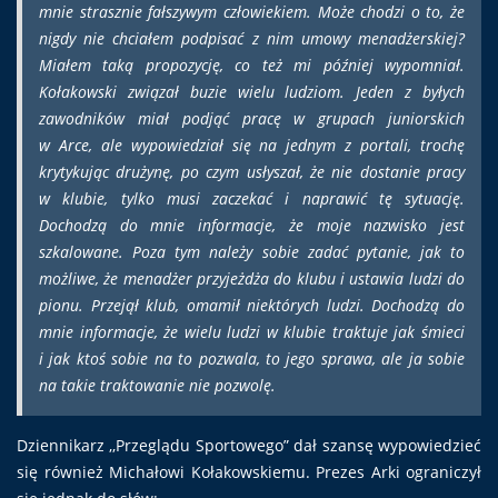
mnie strasznie fałszywym człowiekiem. Może chodzi o to, że
nigdy nie chciałem podpisać z nim umowy menadżerskiej?
Miałem taką propozycję, co też mi później wypomniał.
Kołakowski związał buzie wielu ludziom. Jeden z byłych
zawodników miał podjąć pracę w grupach juniorskich
w Arce, ale wypowiedział się na jednym z portali, trochę
krytykując drużynę, po czym usłyszał, że nie dostanie pracy
w klubie, tylko musi zaczekać i naprawić tę sytuację.
Dochodzą do mnie informacje, że moje nazwisko jest
szkalowane. Poza tym należy sobie zadać pytanie, jak to
możliwe, że menadżer przyjeżdża do klubu i ustawia ludzi do
pionu. Przejął klub, omamił niektórych ludzi. Dochodzą do
mnie informacje, że wielu ludzi w klubie traktuje jak śmieci
i jak ktoś sobie na to pozwala, to jego sprawa, ale ja sobie
na takie traktowanie nie pozwolę.
Dziennikarz ,,Przeglądu Sportowego” dał szansę wypowiedzieć
się również Michałowi Kołakowskiemu. Prezes Arki ograniczył