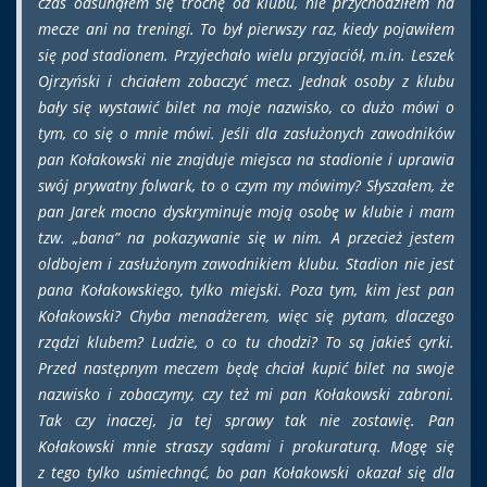
czas odsunąłem się trochę od klubu, nie przychodziłem na
mecze ani na treningi. To był pierwszy raz, kiedy pojawiłem
się pod stadionem. Przyjechało wielu przyjaciół, m.in. Leszek
Ojrzyński i chciałem zobaczyć mecz. Jednak osoby z klubu
bały się wystawić bilet na moje nazwisko, co dużo mówi o
tym, co się o mnie mówi. Jeśli dla zasłużonych zawodników
pan Kołakowski nie znajduje miejsca na stadionie i uprawia
swój prywatny folwark, to o czym my mówimy? Słyszałem, że
pan Jarek mocno dyskryminuje moją osobę w klubie i mam
tzw. „bana” na pokazywanie się w nim. A przecież jestem
oldbojem i zasłużonym zawodnikiem klubu. Stadion nie jest
pana Kołakowskiego, tylko miejski. Poza tym, kim jest pan
Kołakowski? Chyba menadżerem, więc się pytam, dlaczego
rządzi klubem? Ludzie, o co tu chodzi? To są jakieś cyrki.
Przed następnym meczem będę chciał kupić bilet na swoje
nazwisko i zobaczymy, czy też mi pan Kołakowski zabroni.
Tak czy inaczej, ja tej sprawy tak nie zostawię. Pan
Kołakowski mnie straszy sądami i prokuraturą. Mogę się
z tego tylko uśmiechnąć, bo pan Kołakowski okazał się dla