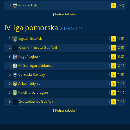
3
(7-7)
8.
Polonia Bytom
4
[ Pełna tabela ]
IV liga pomorska
2026/2027
1
(4-0)
1.
Jaguar Gdańsk
3
1
(2-0)
2.
Czarni Pruszcz Gdański
3
1
(3-2)
3.
Pogoń Lębork
3
1
(2-1)
4.
KP Starogard Gdański
3
1
(1-0)
5.
Cartusia Kartuzy
3
1
(1-1)
6.
Arka II Gdynia
1
1
(1-1)
7.
Powiśle Dzierzgoń
1
1
(1-1)
8.
Stoczniowiec Gdańsk
1
[ Pełna tabela ]