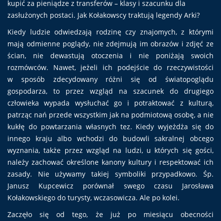
kupić za pieniądze z transferów – klasy i szacunku dla
zasłużonych postaci. Jak Kołakowscy traktują legendy Arki?
Kiedy ludzie odwiedzają rodzinę czy znajomych, z którymi
mają odmienne poglądy, nie zdejmują im obrazów i zdjęć ze
ścian, nie dewastują otoczenia i nie poniżają swoich
rozmówców. Nawet, jeżeli ich podejście do rzeczywistości
w sposób zdecydowany różni się od światopoglądu
gospodarza, to przez wzgląd na szacunek do drugiego
człowieka wypada wysłuchać go i potraktować z kulturą,
patrząc nań przede wszystkim jak na podmiotową osobę, a nie
kukłę do powtarzania własnych tez. Kiedy wyjeżdża się do
innego kraju albo wchodzi do budowli sakralnej obcego
wyznania, także przez wzgląd na ludzi, u których się gości,
należy zachować określone kanony kultury i respektować ich
zasady. Nie używamy takiej symboliki przypadkowo. Śp.
Janusz Kupcewicz porównał swego czasu Jarosława
Kołakowskiego do turysty, wczasowicza. Ale po kolei.
Zaczęło się od tego, że już po miesiącu obecności