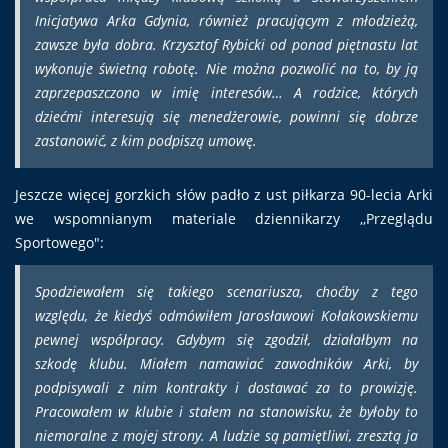
Inicjatywa Arka Gdynia, również pracującym z młodzieżą,
zawsze była dobra. Krzysztof Rybicki od ponad piętnastu lat
wykonuje świetną robotę. Nie można pozwolić na to, by ją
zaprzepaszczono w imię interesów… A rodzice, których
dziećmi interesują się menedżerowie, powinni się dobrze
zastanowić, z kim podpiszą umowę.
Jeszcze więcej gorzkich słów padło z ust piłkarza 90-lecia Arki
we wspomnianym materiale dziennikarzy ,,Przeglądu
Sportowego":
Spodziewałem się takiego scenariusza, choćby z tego
względu, że kiedyś odmówiłem Jarosławowi Kołakowskiemu
pewnej współpracy. Gdybym się zgodził, działałbym na
szkodę klubu. Miałem namawiać zawodników Arki, by
podpisywali z nim kontrakty i dostawać za to prowizję.
Pracowałem w klubie i stałem na stanowisku, że byłoby to
niemoralne z mojej strony. A ludzie są pamiętliwi, zresztą ja