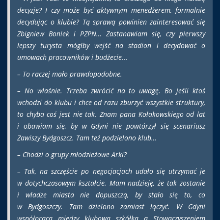
decyzje? I czy może być aktywnym menedżerem, formalnie
decydując o klubie? Tą sprawą powinien zainteresować się
Zbigniew Boniek i PZPN… Zastanawiam się, czy pierwszy
lepszy turysta mógłby wejść na stadion i decydować o
umowach pracowników i budżecie...
– To raczej mało prawdopodobne.
– No właśnie. Trzeba zwrócić na to uwagę. Bo jeśli ktoś
wchodzi do klubu i chce od razu zburzyć wszystkie struktury,
to chyba coś jest nie tak. Znam pana Kołakowskiego od lat
i obawiam się, by w Gdyni nie powtórzył się scenariusz
Zawiszy Bydgoszcz. Tam też podzielono klub…
– Chodzi o grupy młodzieżowe Arki?
– Tak, na szczęście po negocjacjach udało się utrzymać je
w dotychczasowym kształcie. Mam nadzieję, że tak zostanie
i władze miasta nie dopuszczą, by stało się to, co
w Bydgoszczy. Tam dzielono zamiast łączyć. W Gdyni
współpraca między klubową szkółką a Stowarzyszeniem